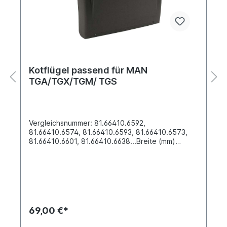
Kotflügel passend für MAN
TGA/TGX/TGM/ TGS
Vergleichsnummer: 81.66410.6592,
81.66410.6574, 81.66410.6593, 81.66410.6573,
81.66410.6601, 81.66410.6638...Breite (mm)
690Bogenlänge (mm) 675Höhe (mm)
690Einbauort: vor der Hinterachse links und
rechtsMaterial: PE- HD Kunststoff zertifiziert nach
EACKarosserie- und Anbauteile sind vor der
Weiterbearbeitung, insbesondere vor der
Lackierung, auf ihre Passform hin zu überprüfen.
Bereits bearbeitete Teile sind vom Umtausch
69,00 €*
ausgeschlossen. Am einfachsten lässt sich das
passende Ersatzteil anhand der vorhandenen