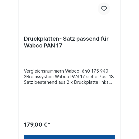
Druckplatten- Satz passend für
Wabco PAN 17
Vergleichsnummern Wabco: 640 175 940
2Bremssystem Wabco PAN 17 siehe Pos. 18
Satz bestehend aus 2 x Druckplatte links
und rechts für ein BremssattelBenötigen Sie
komplett für eine Achse, müssen Sie 2
Sätze bestellen!
179,00 €*