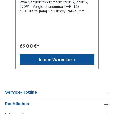
WVA Vergleichsnummern: 29285, 29088,
29091...Vergleichsnummer DAF: 143
6901Breite [mm] 175Dicke/Stärke [mm]
26Höhe [mm] 86Bremssystem Wabco PAN
17Oberfläche beschichtetLieferung
inklusive Befestigungssatz Druckplatten
siehe 6401759402Es handelt sich nicht um
einen original DAF oder Wabco Bremsbelag,
sondern um ein baugleiches Produkt
69,00 €*
In den Warenkorb
Service-Hotline
Rechtliches