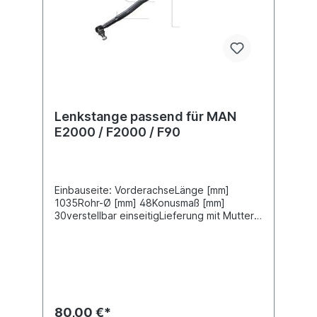
Lenkstange passend für MAN
E2000 / F2000 / F90
Einbauseite: VorderachseLänge [mm]
1035Rohr-Ø [mm] 48Konusmaß [mm]
30verstellbar einseitigLieferung mit Muttern
und SplintZuordnungenNKW -> MAN -> E
2000 NKW -> MAN -> F 2000 NKW -> MAN
-> F 90Weitere Informationen finden Sie
unter Anwendung für
80,00 €*