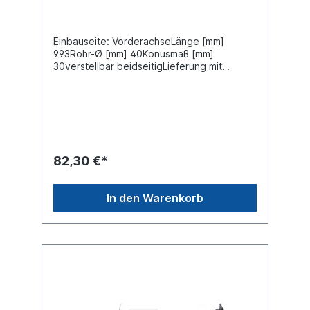
Einbauseite: VorderachseLänge [mm]
993Rohr-Ø [mm] 40Konusmaß [mm]
30verstellbar beidseitigLieferung mit
Muttern und SplintZuordnungenNKW ->
MAN -> TGA NKW -> MAN -> TGS NKW ->
MAN -> TGXWeitere Informationen finden
Sie unter Anwendung für
82,30 €*
In den Warenkorb