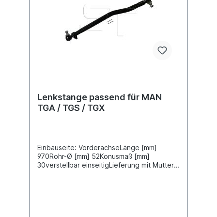
Lenkstange passend für MAN
TGA / TGS / TGX
Einbauseite: VorderachseLänge [mm]
970Rohr-Ø [mm] 52Konusmaß [mm]
30verstellbar einseitigLieferung mit Muttern
und SplintZuordnungenNKW -> MAN ->
TGA NKW -> MAN -> TGS NKW -> MAN ->
TGXWeitere Informationen finden Sie unter
Anwendung für