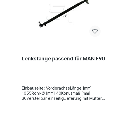
Lenkstange passend für MAN F90
Einbauseite: VorderachseLänge [mm]
1055Rohr-Ø [mm] 40Konusmaß [mm]
30verstellbar einseitigLieferung mit Muttern
und SplintZuordnungenNKW -> MAN -> F 90
Weitere Informationen finden Sie unter
Anwendung für