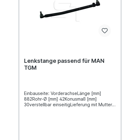
Lenkstange passend für MAN
TGM
Einbauseite: VorderachseLänge [mm]
882Rohr-Ø [mm] 42Konusmaß [mm]
30verstellbar einseitigLieferung mit Muttern
und SplintZuordnungenNKW -> MAN ->
TGMWeitere Informationen finden Sie unter
Anwendung für