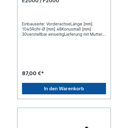
E2000 / F2000
Einbauseite: VorderachseLänge [mm]
1045Rohr-Ø [mm] 48Konusmaß [mm]
30verstellbar einseitigLieferung mit Muttern
und SplintZuordnungenNKW -> MAN -> E
2000 NKW -> MAN -> F 2000 Weitere
Informationen finden Sie unter Anwendung
für
87,00 €*
In den Warenkorb