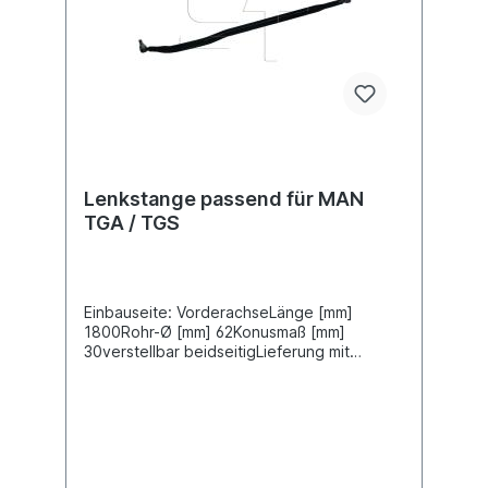
Lenkstange passend für MAN
TGA / TGS
Einbauseite: VorderachseLänge [mm]
1800Rohr-Ø [mm] 62Konusmaß [mm]
30verstellbar beidseitigLieferung mit
Muttern und SplintZuordnungenNKW ->
MAN -> TGA NKW -> MAN -> TGS Weitere
Informationen finden Sie unter Anwendung
für