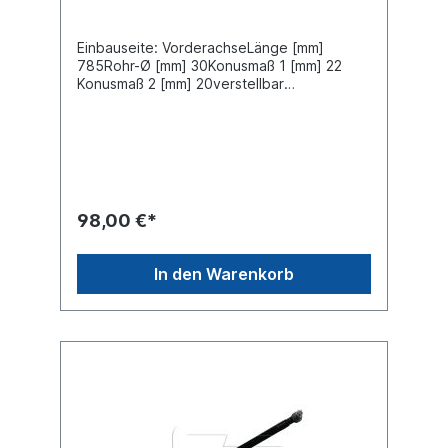
Einbauseite: VorderachseLänge [mm]
785Rohr-Ø [mm] 30Konusmaß 1 [mm] 22
Konusmaß 2 [mm] 20verstellbar
einseitigLieferung mit Muttern und
SplintZuordnungenNKW -> MAN -> G
90Weitere Informationen finden Sie unter
Anwendung für
98,00 €*
In den Warenkorb