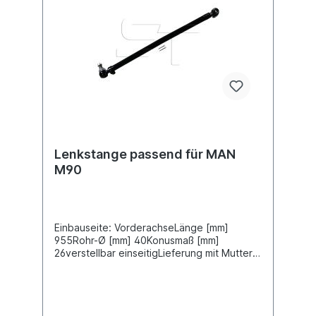
Lenkstange passend für MAN
M90
Einbauseite: VorderachseLänge [mm]
955Rohr-Ø [mm] 40Konusmaß [mm]
26verstellbar einseitigLieferung mit Muttern
und SplintZuordnungenNKW -> MAN -> M
90Weitere Informationen finden Sie unter
Anwendung für