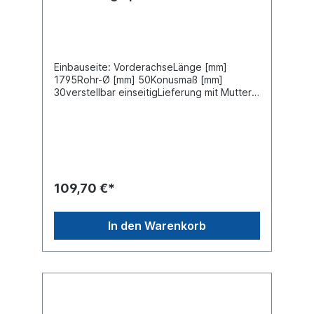
Einbauseite: VorderachseLänge [mm]
1795Rohr-Ø [mm] 50Konusmaß [mm]
30verstellbar einseitigLieferung mit Muttern
und SplintZuordnungenNKW -> MAN -> F
90Weitere Informationen finden Sie unter
Anwendung für
109,70 €*
In den Warenkorb