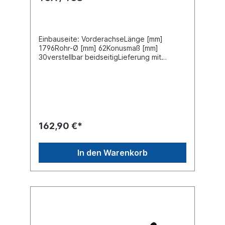
Einbauseite: VorderachseLänge [mm]
1796Rohr-Ø [mm] 62Konusmaß [mm]
30verstellbar beidseitigLieferung mit
Muttern und SplintZuordnungenNKW ->
MAN -> TGA NKW -> MAN -> TGS Weitere
Informationen finden Sie unter Anwendung
für
162,90 €*
In den Warenkorb