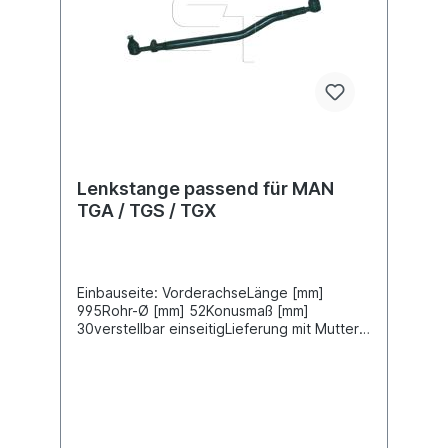
Lenkstange passend für MAN
TGA / TGS / TGX
Einbauseite: VorderachseLänge [mm]
995Rohr-Ø [mm] 52Konusmaß [mm]
30verstellbar einseitigLieferung mit Muttern
und SplintZuordnungenNKW -> MAN ->
TGA NKW -> MAN -> TGS NKW -> MAN ->
TGXWeitere Informationen finden Sie unter
Anwendung für