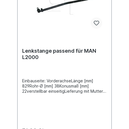
Lenkstange passend für MAN
L2000
Einbauseite: VorderachseLänge [mm]
829Rohr-Ø [mm] 38Konusmaß [mm]
22verstellbar einseitigLieferung mit Muttern
und SplintZuordnungenNKW -> MAN -> L
2000Weitere Informationen finden Sie unter
Anwendung für