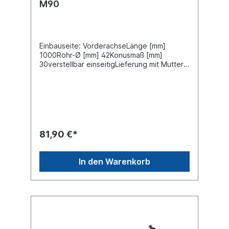
M90
Einbauseite: VorderachseLänge [mm]
1000Rohr-Ø [mm] 42Konusmaß [mm]
30verstellbar einseitigLieferung mit Muttern
und SplintZuordnungenNKW -> MAN -> M
90Weitere Informationen finden Sie unter
Anwendung für
81,90 €*
In den Warenkorb