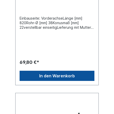
Einbauseite: VorderachseLänge [mm]
820Rohr-Ø [mm] 38Konusmaß [mm]
22verstellbar einseitigLieferung mit Muttern
und SplintZuordnungenNKW -> MAN ->
TGLWeitere Informationen finden Sie unter
Anwendung für
69,80 €*
In den Warenkorb