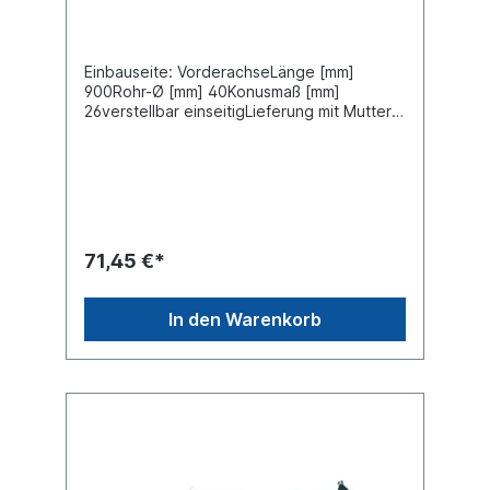
Einbauseite: VorderachseLänge [mm]
900Rohr-Ø [mm] 40Konusmaß [mm]
26verstellbar einseitigLieferung mit Muttern
und SplintZuordnungenNKW -> MAN -> M
90Weitere Informationen finden Sie unter
Anwendung für
71,45 €*
In den Warenkorb