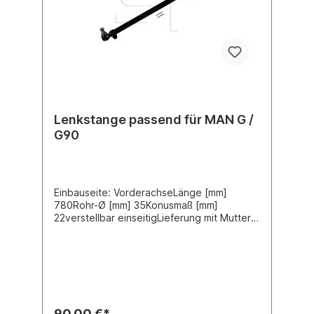
Lenkstange passend für MAN G /
G90
Einbauseite: VorderachseLänge [mm]
780Rohr-Ø [mm] 35Konusmaß [mm]
22verstellbar einseitigLieferung mit Muttern
und SplintZuordnungenNKW -> MAN -> G
90 NKW -> MAN -> GWeitere Informationen
finden Sie unter Anwendung für
90,00 €*