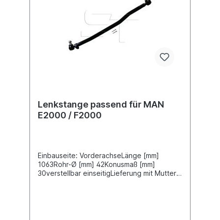
Lenkstange passend für MAN
E2000 / F2000
Einbauseite: VorderachseLänge [mm]
1063Rohr-Ø [mm] 42Konusmaß [mm]
30verstellbar einseitigLieferung mit Muttern
und SplintZuordnungenNKW -> MAN -> E
2000 NKW -> MAN -> F 2000 Weitere
Informationen finden Sie unter Anwendung
für