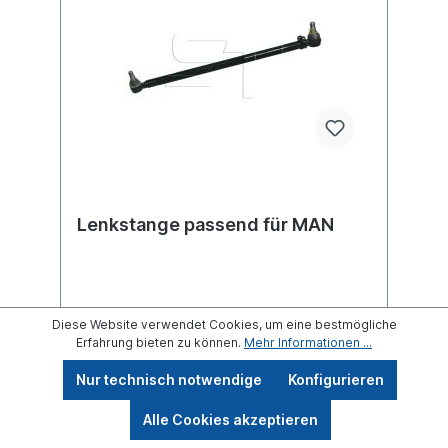
Lenkstange passend für MAN
Diese Website verwendet Cookies, um eine bestmögliche
Einbauseite: VorderachseLänge [mm]
Erfahrung bieten zu können.
Mehr Informationen ...
860Rohr-Ø [mm] 38Konusmaß [mm]
30verstellbar einseitigLieferung mit Muttern
Nur technisch notwendige
Konfigurieren
und SplintZuordnungenNKW -> MAN -> M
2000 L Weitere Informationen finden Sie
unter Anwendung für
Alle Cookies akzeptieren