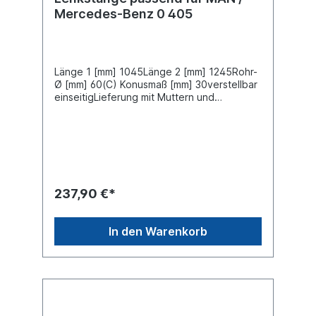
Mercedes-Benz 0 405
Länge 1 [mm] 1045Länge 2 [mm] 1245Rohr-
Ø [mm] 60(C) Konusmaß [mm] 30verstellbar
einseitigLieferung mit Muttern und
SplintZuordnungen NKW -> MAN -> EL NKW
-> MAN -> ND NKW -> MAN -> NG NKW ->
MAN -> NL NKW -> MAN -> NMNKW ->
Mercedes-Benz -> O 405Weitere
Informationen finden Sie unter Anwendung
für
237,90 €*
In den Warenkorb