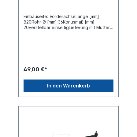
Einbauseite: VorderachseLänge [mm]
820Rohr-Ø [mm] 36Konusmaß [mm]
20verstellbar einseitigLieferung mit Muttern
und SplintZuordnungenNKW -> MAN -> L
2000Weitere Informationen finden Sie unter
Anwendung für
49,00 €*
In den Warenkorb