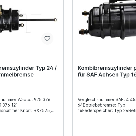
emszylinder Typ 24 /
Kombibremszylinder 
ommelbremse
für SAF Achsen Typ 16
hsnummer Wabco: 925 376
Vergleichsnummer SAF: 4 4
5 376 121
64Betriebsbremse: Typ
hsnummer Knorr: BX7525,
16Federspeicher: Typ 24Betr
Vergleichsnummer SAF:
SAF Achsen mit Scheibenbr
0.00Betriebsbremse 24" /
Abstand der Befestigungsbo
bremse 30" Abstand der
120,7 Gewinde der
ngsbolzen [mm] 120.7
Befestigungsbolzen M16x1,