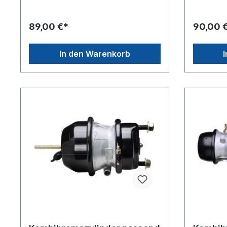
Betriebsdruck 8.5 barBolzenlänge
Anschluss
[mm] 38 Gewindemaß M
Betriebsd
16x1.5Gewinde Kolbenstange M16 x
[mm] 38G
89,00 €*
90,00 
1.5 Hub-1 [mm] 75 Hub-2 [mm] 75 Info
16x1.5Ge
mit Gabelkopf Länge Kolbenstange
1.5 Hub-1
[mm] 227weitere Informationen, siehe
mit Gabel
In den Warenkorb
Anwendung für Es handelt sich nicht
[mm] 213W
um ein Originalteil Wabco, Knorr oder
Anwendung
Haldex Artikel, sondern um ein
um ein Ori
baugleiches Produkt.
Haldex Ar
baugleich