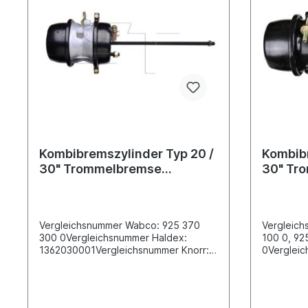
Kombibremszylinder Typ 20 /
Kombibr
30" Trommelbremse
30" Tr
Anhänger
Vergleichsnummer Wabco: 925 370
Vergleic
300 0Vergleichsnummer Haldex:
100 0, 92
1362030001Vergleichsnummer Knorr:
0Vergleic
BX7408, K031733N00Betriebsbremse
K031740 
20" / Feststellbremse 30" Abstand der
4.454.113
Befestigungsbolzen [mm]
Feststell
120.7Anschlussgewinde M 16x1.5
Befestigu