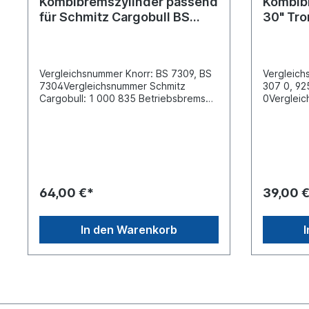
Kombibremszylinder passend
Kombibr
für Schmitz Cargobull BS
30" Tr
7309
Anhäng
Vergleichsnummer Knorr: BS 7309, BS
Vergleich
7304Vergleichsnummer Schmitz
307 0, 92
Cargobull: 1 000 835 Betriebsbremse:
0Vergleic
Typ 16Federspeicher: Typ
K031739Be
24Betriebsart SAF Achsen mit
Feststell
Scheibenbremse Abstand der
Befestigu
Befestigungsbolzen [mm] 120,7
Anschluss
Gewinde der Befestigungsbolzen
Betriebsd
M16x1,5 Länge der
[mm] 38 
Befestigungsbolzen [mm] 42Hub [mm]
16x1.5Ge
64,00 €*
39,00 
64 mm Gewindemaß Luftanschluss (1)
1.5 Hub-1
M16 x 1,5 Gewindemaß Luftanschluss
mit Gabel
(2) M16 x 1,5 Außendurchmesser 1
[mm] 227w
In den Warenkorb
[mm] ca. 145 (mit Klemmschelle
Anwendung
167mm)Außendurchmesser 2 [mm] ca.
um ein Ori
158,5 (mit Klemmschelle 184mm)Länge
Haldex Ar
[mm] 229 mm (ohne Stehbolzen und
baugleich
Löseeinrichtung gemessen)Weitere
Informationen siehe Anwendung fürEs