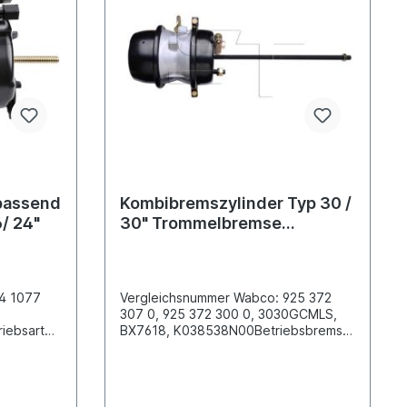
passend
Kombibremszylinder Typ 30 /
/ 24"
30" Trommelbremse
Anhänger
54 1077
Vergleichsnummer Wabco: 925 372
307 0, 925 372 300 0, 3030GCMLS,
iebsart
BX7618, K038538N00Betriebsbremse
emse
30" / Feststellbremse 30" Abstand der
lzen [mm]
Befestigungsbolzen [mm] 120.7
Anschlussgewinde M 16x1.5
5 Länge
Betriebsdruck 8.5 barBolzenlänge