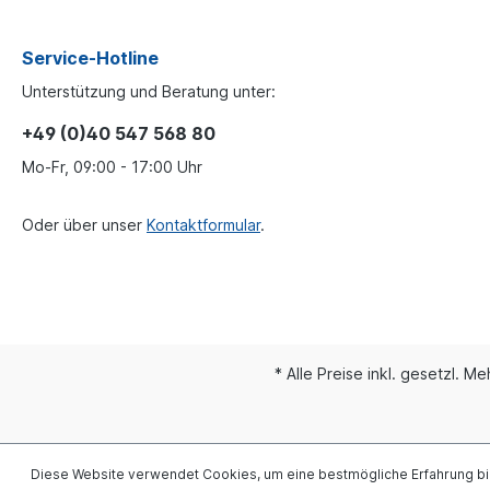
handelt sich nicht um ein Originalteil
Schmitz Cargobull, SAF, Wabco, Knorr
oder Haldex Artikel, sondern um ein
Service-Hotline
baugleiches Produkt.
Unterstützung und Beratung unter:
+49 (0)40 547 568 80
Mo-Fr, 09:00 - 17:00 Uhr
Oder über unser
Kontaktformular
.
* Alle Preise inkl. gesetzl. M
Diese Website verwendet Cookies, um eine bestmögliche Erfahrung b