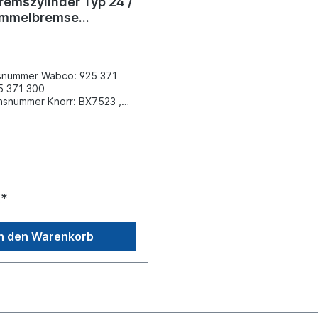
emszylinder Typ 24 /
ommelbremse
er
snummer Wabco: 925 371
5 371 300
hsnummer Knorr: BX7523 ,
triebsbremse 24" /
bremse 30" Abstand der
ngsbolzen [mm] 120.7
gewinde M 16x1.5
ruck 8.5 barBolzenlänge
Gewindemaß M
winde Kolbenstange M16 x
€*
 [mm] 75 Hub-2 [mm] 75 Info
kopf Länge Kolbenstange
eitere Informationen siehe
In den Warenkorb
 für Es handelt sich nicht
ginalteil Wabco, Knorr oder
tikel, sondern um ein
es Produkt.