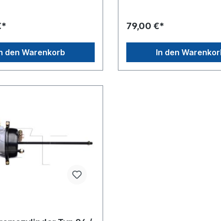
gewinde M 16x1.5
der Befestigungsbolzen [mm] 42
ruck 8.5 barBolzenlänge
[mm] 64 mm Gewindemaß
ewindemaß M
Luftanschluss (1) M16 x
€*
79,00 €*
winde Kolbenstange M16 x
1,5 Gewindemaß Luftanschlu
 [mm] 75 Hub-2 [mm] 75 Info
x 1,5 Außendurchmesser 1 [m
kopf Länge Kolbenstange
145 (mit Klemmschelle
In den Warenkorb
In den Warenkor
eitere Informationen siehe
167mm)Außendurchmesser 2 
 für Es handelt sich nicht
158,5 (mit Klemmschelle 18
ginalteil Wabco, Knorr oder
[mm] 229 mm (ohne Stehbol
tikel, sondern um ein
Löseeinrichtung
es Produkt.
gemessen)vormontiert mit
Rohrverlängerung Weitere
Informationen siehe Anwend
handelt sich nicht um ein Orig
SAF, Wabco, Knorr oder Hal
Artikel, sondern um ein baug
Produkt.