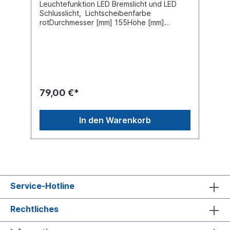
Leuchtefunktion LED Bremslicht und LED
Schlusslicht, Lichtscheibenfarbe
rotDurchmesser [mm] 155Höhe [mm]
43Bohrung-Ø [mm] 4,5 Lieferung mit
SchraubenBohrungsabstand [mm] 135
Spannung/ Bordnetzspannung von 10 bis
30 VoltKabellänge [mm]
2500Gehäusematerial PC
(Polycarbonat)Schutzart (IP-Code)
IP67Zulassungsart E-Typ-geprüftmit
79,00 €*
Weiteren LED Leuchten aus der 155 Serie
kombinierbarRückfahr-Nebelschlussleuchte
098255016Rückfahrleuchte
In den Warenkorb
098256016Nebelschlussleuchte
098257016Blinkleuchte 098 222 016
Service-Hotline
Rechtliches