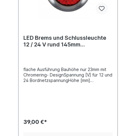
LED Brems und Schlussleuchte
12 / 24 V rund 145mm
Durchmesser
flache Ausführung Bauhöhe nur 23mm mit
Chromering- DesignSpannung [V] für 12 und
24 BordnetzspannungHöhe [mm]
23Durchmesser [mm] 145 Kabel 150mm, mit
offenen Enden3 Befestigungsschrauben
M6Ergänzende Info wasserdicht Schutzart
(IP-Code) IP67Leuchtefunktion Schluss und
Bremsleuchtenfunktion
(LED)Lichtscheibenfarbe rotZulassungsart
E-Typ-geprüft ECE & EMC
39,00 €*