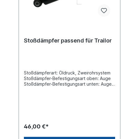
Stoßdämpfer passend für Trailor
Stoßdämpferart: Öldruck, Zweirohrsystem
Stoßdämpfer-Befestigungsart oben: Auge
Stoßdämpfer-Befestigungsart unten: Auge
min. Länge [mm] 342 max. Länge [mm] 515
Durchmesser Außenrohr [mm] 76
Durchmesser Innenrohr [mm] 63,4
Innendurchmesser Auge oben [mm] 20
Innendurchmesser Auge unten [mm] 20
Breite Auge oben [mm] 55 Breite Auge
unten [mm] 55 Vergleichsnummer Trailor:
46,00 €*
6505245Es handelt sich nicht um einen
original Trailor oder Sachs Stoßdämpfer,