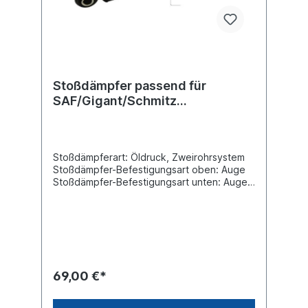
Stoßdämpfer passend für
SAF/Gigant/Schmitz
Cargobull/Trailor
Stoßdämpferart: Öldruck, Zweirohrsystem
Stoßdämpfer-Befestigungsart oben: Auge
Stoßdämpfer-Befestigungsart unten: Auge
min. Länge [mm] 324max. Länge [mm]
478Durchmesser Außenrohr [mm] 80
Durchmesser Innenrohr [mm] 70
Innendurchmesser Auge oben [mm] 20
Innendurchmesser Auge unten [mm]
20Breite Auge oben [mm] 62 Breite Auge
unten [mm] 62Vergleichsnummer SAF:
69,00 €*
2.376.0010.02Achsen -> Gigant -> Gigant
Achsen -> SAF -> AR Achsen -> Schmitz
Cargobull -> Schmitz Cargobull Achsen -