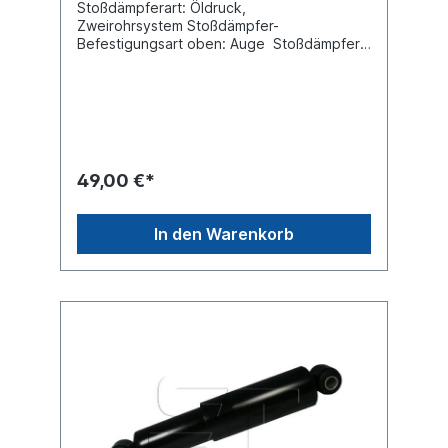
Stoßdämpferart: Öldruck,
Zweirohrsystem Stoßdämpfer-
Befestigungsart oben: Auge Stoßdämpfer-
Befestigungsart unten: Auge min. Länge
[mm] 320max. Länge [mm] 475
Durchmesser Außenrohr [mm] 80
Durchmesser Innenrohr [mm] 70
Innendurchmesser Auge oben [mm] 20,1
Innendurchmesser Auge unten [mm] 20,1
Breite Auge oben [mm] 55 Breite Auge
49,00 €*
unten [mm] 55 Vergleichsnummer Fruehauf:
U-JB-0563 / SMB: M007950Es handelt sich
nicht um einen original Fruehauf, SMB oder
In den Warenkorb
Sachs Stoßdämpfer, sondern um ein
baugleiches Produkt.