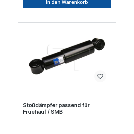
In den Warenkorb
> Trailor -> L - Serie Achsen -> Trailor -> N
- SerieEs handelt sich nicht um einen
original SAF oder Sachs Stoßdämpfer,
sondern um ein baugleiches Produkt.
Stoßdämpfer passend für
Fruehauf / SMB