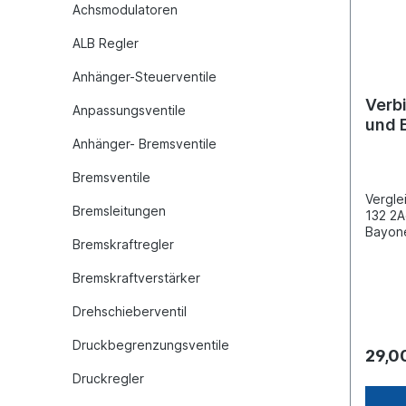
Achsmodulatoren
ALB Regler
Anhänger-Steuerventile
Verb
Anpassungsventile
und 
Anhänger- Bremsventile
Bremsventile
Vergl
Bremsleitungen
132 2A
Bayon
Bremskraftregler
Kabel
3.1-Sn
Bremskraftverstärker
Stecke
pin)Ge
Drehschieberventil
Kabel
ABS/E
Druckbegrenzungsventile
29,0
Druckregler