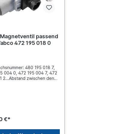
iches Produkt
Magnetventil passend
Wabco 472 195 018 0
ichsnummer: 480 195 018 7,
5 004 0, 472 195 004 7, 472
1 2...Abstand zwischen den
ben (mm) 71 x
estigung 2 x M8 Elektrischer
uss 3 x Bayonet DIN 72585
e Anschluss (1) M22 x 1.5
e Anschluss (2) M22 x 1.5
e Anschluss (3) Entlüftung
annung (V) 24 max.
0 €*
bsdruck 11.0 barAbmessungen
4 x 118 x 101Verwendung:
EuroStar, EuroCargo,