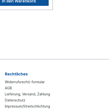
In den Warenkorb
ch, TurboTech, DAF, Dennis /
gleichsnummer Iveco:
734, 42123220, 42070065, 41
0, 41027224Weitere
ationen, siehe Anwendung
handelt sich nicht um ein
alteil Wabco, Knorr oder
 Artikel, sondern um ein
iches Produkt
Rechtliches
Widerrufsrecht/-formular
AGB
Lieferung, Versand, Zahlung
Datenschutz
Impressum/Streitschlichtung