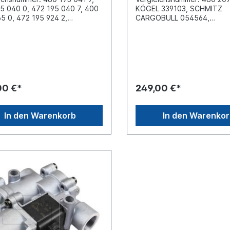
5 040 0, 472 195 040 7, 400
KÖGEL 339103, SCHMITZ
5 0, 472 195 924 2,
CARGOBULL 054564,
90N00Abstand zwischen den
KRONE 505813520Abstand
uben (mm) 70 x
zwischen den Schrauben 7
estigung 3 x M8 Elektrischer
mmBefestigung 3 x M8 Elek
uss Bayonet DIN 72585 A1-
Anschluss 3 x Bayonet DIN
/K1Gewinde Anschluss (1) M22
Gewinde Anschluss (1) M22
Gewinde Anschluss (21) M22 x
Gewinde Anschluss (2) M22
winde Anschluss (22) 3x M22
Gewinde Anschluss (3)
00 €*
249,00 €*
Gewinde Anschluss (23) 3x
GeräuschdämpferGewinde
1.5 Gewinde Anschluss (3)
Anschluss (4) M12 x 1.5 S
tung FlapGewinde Anschluss
(V) 24 max. Betriebsdruck 
In den Warenkorb
In den Warenko
6 x 1.5Spannung (V) 24 max.
barAbmessungen 181mm x 
bsdruck 10.0
132mmVerwendung: Schnell
messungen (mm) 246 x 164 x
und Entlüftung von Drucklu
rwendung: TRAILER ABS,
sowie Verkürzung der Ansp
ER EBSVergleichsnummern:
Schwelldauer.Es handelt sic
 58153280, SCHMITZ
um ein Originalteil Wabco, 
BULL 054573,
oder Haldex Artikel, sonde
RZMÜLLER 43209Weitere
baugleiches Produkt
ationen, siehe Anwendung
handelt sich nicht um ein
alteil Wabco, Knorr oder
 Artikel, sondern um ein