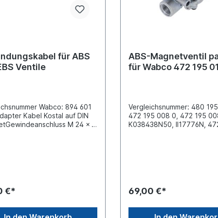
indungskabel für ABS
ABS-Magnetventil p
EBS Ventile
für Wabco 472 195 0
eichsnummer Wabco: 894 601
Vergleichsnummer: 480 195
dapter Kabel Kostal auf DIN
472 195 008 0, 472 195 00
etGewindeanschluss M 24 x 1
K038438N50, II17776N, 47
ende Bayonet DIN 72585-B1-
920 2...Abstand zwischen 
/K1 (4-pin)Kabelende Kostal
Schrauben (mm) 71 x
r M 24 x 1 (3-
20 Befestigung 2 x M8 Elek
samtlänge (mm) 280,
Anschluss 3 x Bayonet DIN
länge (mm) 150Verwendung
Gewinde Anschluss (1) M22
BS Magnetventile
Gewinde Anschluss (2) M22
Gewinde Anschluss (3) Entl
0 €*
69,00 €*
FlapSpannung (V) 24 max.
Betriebsdruck 11.0 barAb
(mm) 59 x 106 x 119Verwe
In den Warenkorb
In den Warenko