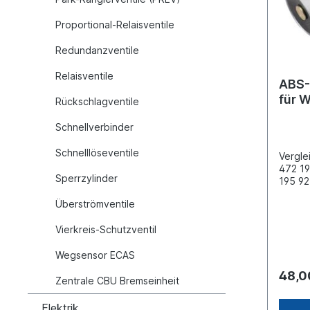
baugle
Proportional-Relaisventile
Redundanzventile
Relaisventile
ABS-
für 
Rückschlagventile
Schnellverbinder
Schnelllöseventile
Vergle
472 19
Sperrzylinder
195 92
Schrau
Überströmventile
20 Bef
Anschl
Vierkreis-Schutzventil
Gewind
Gewind
Wegsensor ECAS
Gewind
FlapSp
48,0
Zentrale CBU Bremseinheit
Betrie
(mm) 6
Iveco 
Elektrik