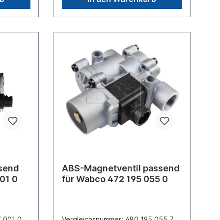
NG, MK,
x 1.5 Gewinde Anschluss (3)
mer
Entlüftung Snap-on contour
65
Gewinde Anschluss (4) M16 x
iehe
1.5Spannung (V) 24 max.
ich nicht
Betriebsdruck 10.0
Knorr
barAbmessungen (mm) 103 x 103 x
rn um ein
144Verwendung: TRAILER ABS,
TRAILER EBSWeitere Informationen,
siehe Anwendung für Es handelt sich
nicht um ein Originalteil Wabco,
Knorr oder Haldex Artikel, sondern
um ein baugleiches Produkt
ssend
ABS-Magnetventil passend
01 0
für Wabco 472 195 055 0
 001 0,
Vergleichsnummer: 480 195 055 7,