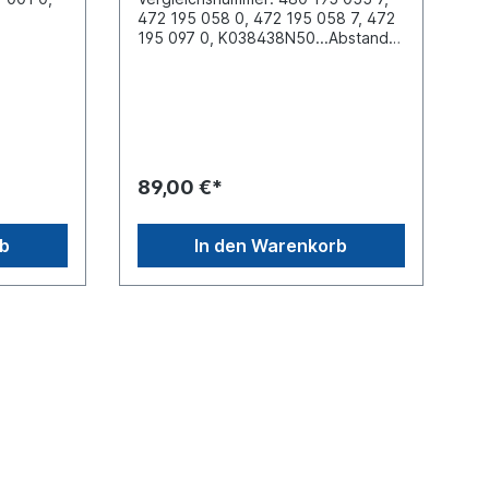
472 195 058 0, 472 195 058 7, 472
195 097 0, K038438N50...Abstand
zwischen den Schrauben (mm) 71 x
5 x 75
20 Befestigung 2 x M8 Elektrischer
trischer
Anschluss Bayonet DIN 72585 A1-
 72585
3.1-Sn/K1Gewinde Anschluss (1) M22
 x 1.5
x 1.5 Gewinde Anschluss (2) M22 x
 x 1.5
1.5 Gewinde Anschluss (3)
Entlüftung FlapSpannung (V)
89,00 €*
24 max. Betriebsdruck 11.0
pannung
barAbmessungen (mm) 116 x 57 x
10.0
101Verwendung: DAF CF 65 IV, LF 45
rb
In den Warenkorb
149mm x
IV, LF 55 IV Iveco PowerStar,
e Be-
Eurocargo, EuroTech, EuroStar,
ftgeräten
EuroTrakker, AD/AT Trakker, Stralis,
rech und
AD/AT/AS MAN Bus / Neoplan SL/SÜ,
h nicht
NL Renault Trucks AE Magnum
Knorr
Scania 4-Series 94, 114, 124, 144,
rn um ein
164 Scania Bus 3-Series F/K 93,
F/K/L/N 113 Scania Bus 4-/F-/K-/N-
Series 4-Series AMI 700, AD 1300,
ADA 1300/1350, ARA 860, ASA 1300
F-/K-/N-Series AMA 780/860, AMI
700 Scania L-/P-/G-/R-/S-Series