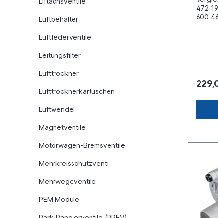
Liftachsventile
472 19
600 46
Luftbehälter
II370
Schra
Luftfederventile
35 Bef
Anschl
Leitungsfilter
3.1-Sn
x 1.5 
Lufttrockner
1.5 Ge
229,
x 1.5 
Lufttrocknerkartuschen
M22 x 
Entlüf
Luftwendel
(4) M1
Betrie
Magnetventile
barAb
116Ve
Motorwagen-Bremsventile
TRAIL
KRONE
Mehrkreisschutzventil
CARGO
SCHWA
Mehrwegeventile
Inform
für Es 
PEM Module
Origin
Haldex
Park-Rangierventile (PREV)