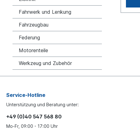
EuroTe
ERFVer
Fahrwerk und Lenkung
42542
21107
Fahrzeugbau
Inform
für Es 
Federung
Origin
Haldex
baugle
Motorenteile
Werkzeug und Zubehör
Service-Hotline
Unterstützung und Beratung unter:
+49 (0)40 547 568 80
Mo-Fr, 09:00 - 17:00 Uhr