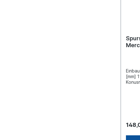
Spur
Merc
Einbau
[mm] 1
Konusm
verste
Splin
Merce
Inform
Anwen
148,