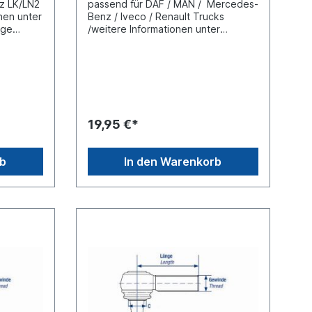
z LK/LN2
passend für DAF / MAN / Mercedes-
nen unter
Benz / Iveco / Renault Trucks
nge
/weitere Informationen unter
Fahrzeugzuordnung (L) Länge 95
,5
mm(C) Konusmaß 20
inde
mmGewindemaß M24 x 1,5
 und
Gewindeart mit
RechtsgewindeLieferung mit
Kronenmutter und Splint
19,95 €*
rb
In den Warenkorb