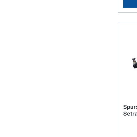
Spur
Setr