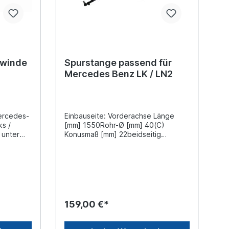
ewinde
Spurstange passend für
Mercedes Benz LK / LN2
ercedes-
Einbauseite: Vorderachse Länge
ks /
[mm] 1550Rohr-Ø [mm] 40(C)
 unter
Konusmaß [mm] 22beidseitig
nge 101
verstellbarLieferung mit Muttern und
windemaß
SplintZuordnungenNKW ->
Mercedes-Benz -> LK/LN2 Weitere
Informationen finden Sie unter
Anwendung für
159,00 €*