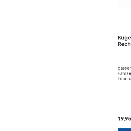
Kuge
Rech
passen
Fahrz
Inform
Fahrze
mm(C)
mmGew
Gewind
Liefer
Splint
19,9