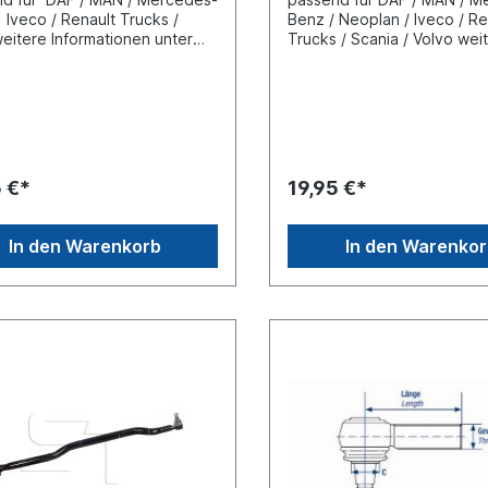
 Iveco / Renault Trucks /
Benz / Neoplan / Iveco / Re
eitere Informationen unter
Trucks / Scania / Volvo wei
ugzuordnung (L) Länge 120
Informationen unter
 Konusmaß 26
Fahrzeugzuordnung (L) Lä
indemaß M30 x 1,5
mm(C) Konusmaß 30
eart mit
mmGewindemaß M30 x 1,5
ewindeLieferung mit
Gewindeart mit Linksgewin
mutter und Splint
Lieferung mit Kronenmutter
Splint
5 €*
19,95 €*
In den Warenkorb
In den Warenko