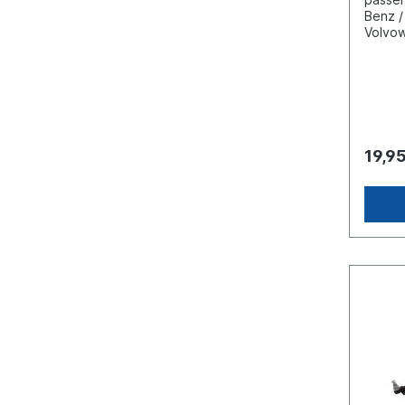
Benz /
Volvow
Fahrze
mm(C)
mmGew
Gewind
Linksg
Kronen
19,9