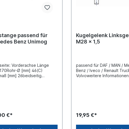
stange passend für
Kugelgelenk Linksg
edes Benz Unimog
M28 x 1,5
seite: Vorderachse Länge
passend für DAF / MAN / M
170Rohr-Ø [mm] 46(C)
Benz / Iveco / Renault Truc
aß [mm] 26beidseitig
Volvoweitere Informationen
llbarLieferung mit Muttern und
Fahrzeugzuordnung (L) Lä
tZuordnungenNKW ->
mm(C) Konusmaß 22mmGe
des-Benz -> UnimogWeitere
M28 x 1,5 Gewindeart mit
ationen finden Sie unter
LinksgewindeLieferung mit
dung für
Kronenmutter und Splint
00 €*
19,95 €*