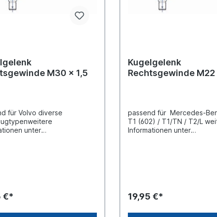
lgelenk
Kugelgelenk
tsgewinde M30 x 1,5
Rechtsgewinde M22 
d für Volvo diverse
passend für Mercedes-Ben
eugtypenweitere
T1 (602) / T1/TN / T2/L wei
ationen unter
Informationen unter
ugzuordnung (L) Länge 125
Fahrzeugzuordnung (L) Lä
 Konusmaß 28,6
mm(C) Konusmaß 18
indemaß M30 x 1,5
mmGewindemaß M22 x 1,5
eart mit Rechtsgewinde
Gewindeart mit Rechtsgew
ung mit Kronenmutter und
Lieferung mit Kronenmutter
Splint
5 €*
19,95 €*