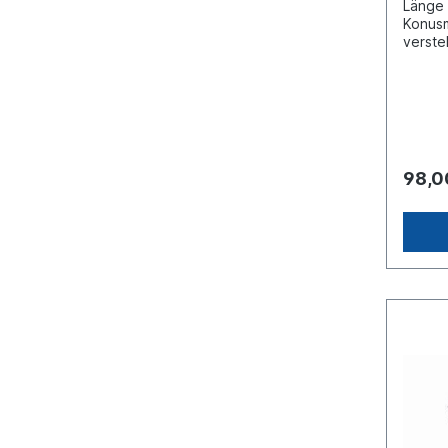
Länge
Konusm
verste
Splint
Series
finden
98,0