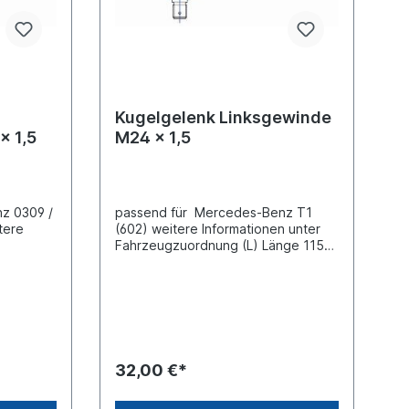
Kugelgelenk Linksgewinde
x 1,5
M24 x 1,5
z 0309 /
passend für Mercedes-Benz T1
tere
(602) weitere Informationen unter
Fahrzeugzuordnung (L) Länge 115
nge 95
mm(C) Konusmaß 18
mmGewindemaß M24 x 1,5
Gewindeart mit Linksgewinde
inde
Lieferung mit Kronenmutter und
 und
Splint
32,00 €*