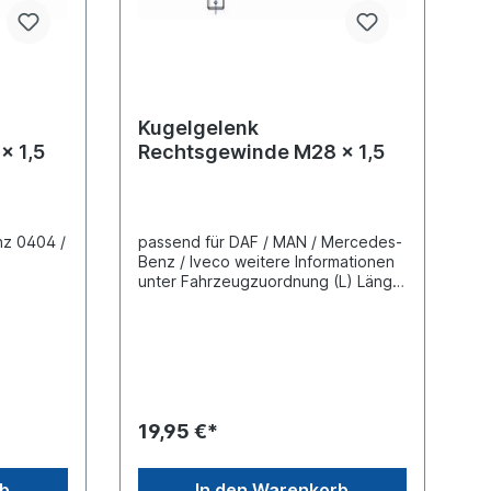
Kugelgelenk
x 1,5
Rechtsgewinde M28 x 1,5
z 0404 /
passend für DAF / MAN / Mercedes-
Benz / Iveco weitere Informationen
unter Fahrzeugzuordnung (L) Länge
nge 125
101 mm(C) Konusmaß 22
mmGewindemaß M28 x 1,5
Gewindeart mit
RechtsgewindeLieferung mit
t
Kronenmutter und Splint
19,95 €*
rb
In den Warenkorb