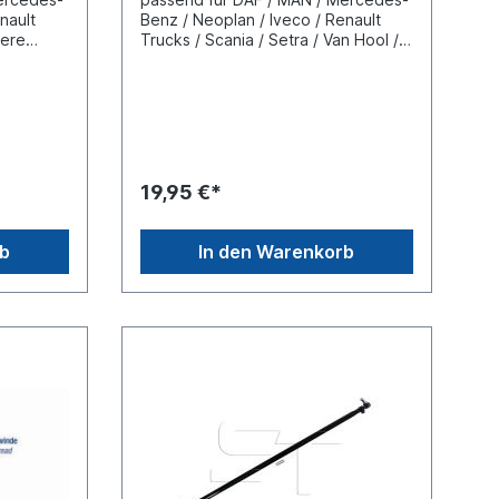
nault
Benz / Neoplan / Iveco / Renault
tere
Trucks / Scania / Setra / Van Hool /
Volvoweitere Informationen unter
nge 125
Fahrzeugzuordnung (L) Länge 125
mm(C) Konusmaß 30
mmGewindemaß M30 x 1,5
de
Gewindeart mit
 und
RechtsgewindeLieferung mit
Kronenmutter und Splint
19,95 €*
rb
In den Warenkorb