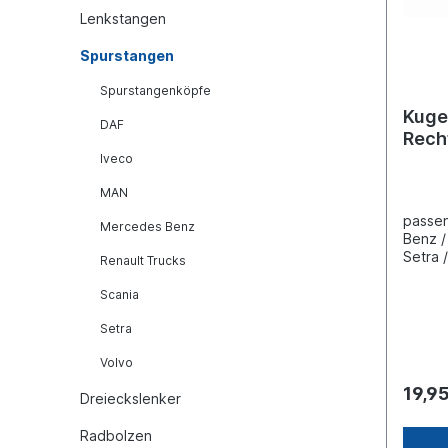
Lenkstangen
Spurstangen
Spurstangenköpfe
Kuge
DAF
Rech
Iveco
MAN
passen
Mercedes Benz
Benz /
Setra 
Renault Trucks
Inform
Fahrze
Scania
mm(C)
mmGew
Setra
Gewind
Volvo
Rechtsge
mit Kr
19,9
Dreieckslenker
Radbolzen