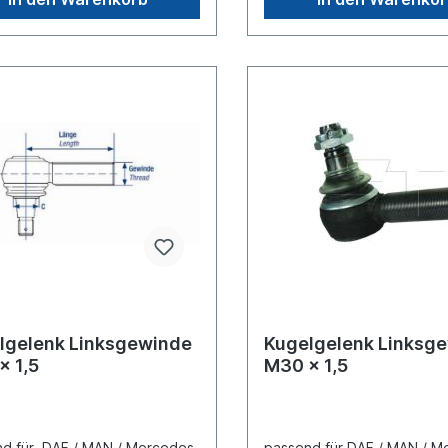
lgelenk Linksgewinde
Kugelgelenk Linksg
x 1,5
M30 x 1,5
d für DAF / MAN / Mercedes-
passend für DAF / MAN / M