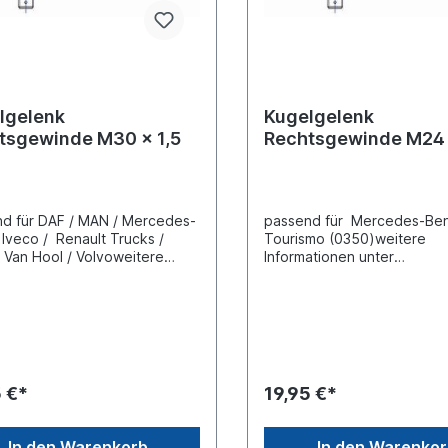
lgelenk
Kugelgelenk
tsgewinde M30 x 1,5
Rechtsgewinde M24 
d für DAF / MAN / Mercedes-
passend für Mercedes-Ben
 Iveco / Renault Trucks /
Tourismo (0350)weitere
/ Van Hool / Volvoweitere
Informationen unter
ationen unter
Fahrzeugzuordnung (L) Lä
ugzuordnung (L) Länge 120
mm(C) Konusmaß 30
 Konusmaß 26
mmGewindemaß M24 x 1,5
indemaß M30 x 1,5
Gewindeart mit
eart mit
RechtsgewindeLieferung mi
windegewinde Lieferung
Kronenmutter und Splint
onenmutter und Splint
5 €*
19,95 €*
In den Warenkorb
In den Warenko