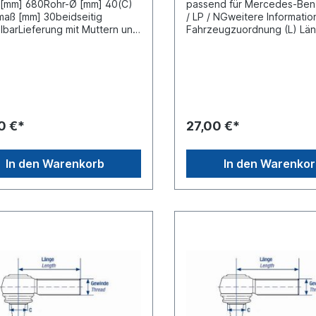
 [mm] 680Rohr-Ø [mm] 40(C)
passend für Mercedes-Ben
aß [mm] 30beidseitig
/ LP / NGweitere Informatio
llbarLieferung mit Muttern und
Fahrzeugzuordnung (L) Lä
ZuordnungenNKW -> Setra ->
115mm(C) Konusmaß
 300Weitere Informationen
22mmGewindemaß M30 x 1
 Sie unter Anwendung für
Gewindeart mit Rechtsgew
Lieferung mit Kronenmutter
Splint
0 €*
27,00 €*
In den Warenkorb
In den Warenko