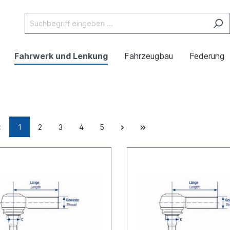
Fahrwerk und Lenkung
Fahrzeugbau
Federung
1
2
3
4
5