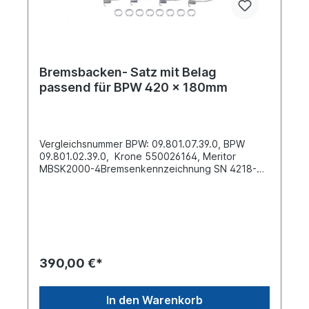
Bremsbacken- Satz mit Belag
passend für BPW 420 x 180mm
Vergleichsnummer BPW: 09.801.07.39.0, BPW
09.801.02.39.0, Krone 550026164, Meritor
MBSK2000-4Bremsenkennzeichnung SN 4218-
-743.---Trommel- Durchmesser Ø [mm] 420 Breite
[mm] 180 Bohrung Nietloch -Ø [mm] 8 Anzahl
Nietlöcher 20 Material Stahl Satz für beide Seiten
bestehend aus:4 x Bremsbacke mit Belag
0242761 komplett mit Bremsbackenrolle
02469708 x Hakensprengring (C-Klammer)
02490902 x Zugfeder / Bremsbackenfeder
390,00 €*
268x34x5mm 02419802 x Zugfeder
(Positionierfeder mit Haken) 97836302 x
Zugfeder (Positionierfeder mit Öse)
In den Warenkorb
9783640Weitere Informationen siehe unter