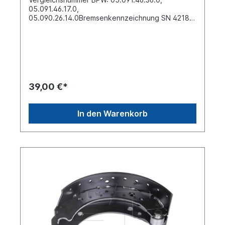
05.091.46.17.0,
05.090.26.14.0Bremsenkennzeichnung SN 4218-
-743.---Trommel- Durchmesser Ø [mm] 420 Breite
[mm] 180 Bohrung-Ø [mm] 8 Anzahl Nietlöcher
20 Material Stahl Lieferung ohne Belag mit
BremsbackenrolleSiehe auch Reparatursatz
Bremse mit 4 x Bremsbacke und
Bremsbackenfedern Artikelnummer:
0248408Weitere Informationen siehe unter
39,00 €*
Anwendung für:Es handelt sich nicht um eine
original BPW- Bremsbacke, sondern um ein
baugleiches Produkt.
In den Warenkorb