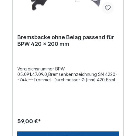
Bremsbacke ohne Belag passend für
BPW 420 x 200 mm
Vergleichsnummer BPW:
05.091.47.09.0,Bremsenkennzeichnung SN 4220-
-744.---Trommel- Durchmesser Ø [mm] 420 Breite
[mm] 200Bohrung-Ø [mm] 8 Anzahl Nietlöcher
20 Material Stahl Lieferung ohne Belag mit
BremsbackenrolleSiehe auch Reparatursatz
Bremse mit 4 x Bremsbacke und
Bremsbackenfedern Artikelnummer:
0249408Weitere Informationen siehe unter
Anwendung für:Es handelt sich nicht um eine
59,00 €*
original BPW- Bremsbacke, sondern um ein
baugleiches Produkt.