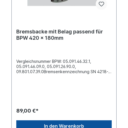
Bremsbacke mit Belag passend für
BPW 420 x 180mm
Vergleichsnummer BPW: 05.091.46.32.1,
05.091.46.09.0, 05.091.26.90.0,
09.801.07.39.0Bremsenkennzeichnung SN 4218-
-743.---Trommel- Durchmesser Ø [mm] 420 Breite
[mm] 180 Bohrung-Ø [mm] 8 Anzahl Nietlöcher
20 Material Stahl Bremsbelag WVA
19032Lieferung mit Belag und
BremsbackenrolleSiehe auch Reparatursatz
Bremse mit 4 x Bremsbacke und
Bremsbackenfedern Artikelnummer:
89,00 €*
0248408Weitere Informationen siehe unter
Anwendung für:Es handelt sich nicht um eine
original BPW- Bremsbacke, sondern um ein
In den Warenkorb