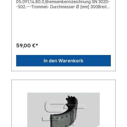
05.091.14.80.0,Bremsenkennzeichnung SN 3020-
-502.---Trommel- Durchmesser Ø [mm] 300Breite
[mm] 200Bohrung-Ø [mm] 8 Anzahl Nietlöcher
16Material Stahl Lieferung ohne Belag mit
BremsbackenrolleSiehe auch Reparatursatz
Bremse mit 4 x Bremsbacke und
Bremsbackenfedern Artikelnummer:
0246418Weitere Informationen siehe unter
Anwendung für:Es handelt sich nicht um eine
59,00 €*
original BPW- Bremsbacke, sondern um ein
baugleiches Produkt.
In den Warenkorb