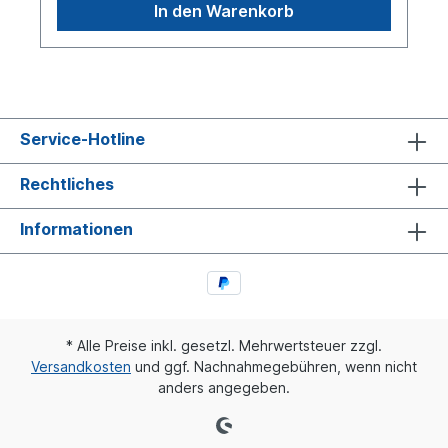
mit Öse) 9783640Weitere Informationen siehe
In den Warenkorb
unter Anwendung für:Bremsbacke ohne Belag
siehe 0246790Es handelt sich nicht um ein original
BPW- Bremsbacken Reparatursatz, sondern um
ein baugleiches Produkt.
Service-Hotline
Rechtliches
Informationen
* Alle Preise inkl. gesetzl. Mehrwertsteuer zzgl.
Versandkosten
und ggf. Nachnahmegebühren, wenn nicht
anders angegeben.