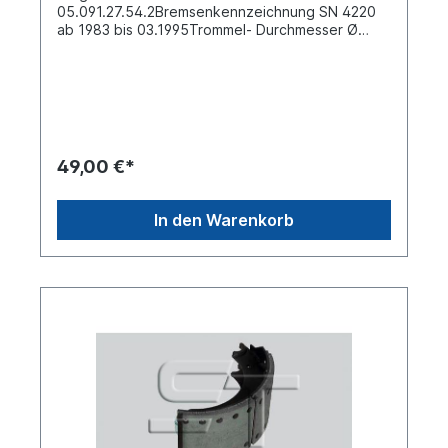
05.091.27.54.2Bremsenkennzeichnung SN 4220
ab 1983 bis 03.1995Trommel- Durchmesser Ø
[mm] 420 Breite [mm] 200Bohrung-Ø [mm]
8 Anzahl Nietlöcher 20 Material Stahl passend für
Bremsbelag WVA 19094Lieferung ohne Belag mit
BremsbackenrolleVerkauf nur solange der Vorrat
reicht , danach umrüsten auf BPW 95 ECO
DRUMSiehe auch Umrüstsatz auf Bremse 95 ECO
DRUM mit 4 x Bremsbacke und
49,00 €*
Bremsbackenfedern Artikelnummer:
0249408Weitere Informationen siehe unter
Anwendung für:Es handelt sich nicht um eine
In den Warenkorb
original BPW- Bremsbacke, sondern um ein
baugleiches Produkt.