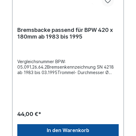
Bremsbacke passend für BPW 420 x
180mm ab 1983 bis 1995
Vergleichsnummer BPW:
05.091.26.64.2Bremsenkennzeichnung SN 4218
ab 1983 bis 03.1995Trommel- Durchmesser Ø
[mm] 420 Breite [mm] 180 Bohrung-Ø [mm]
8 Anzahl Nietlöcher 20 Material Stahl passend für
Bremsbelag WVA 19032Lieferung ohne Belag mit
BremsbackenrolleVerkauf nur solange der Vorrat
reicht , danach umrüsten auf BPW 95 ECO
DRUMSiehe auch Umrüstsatz auf Bremse 95 ECO
DRUM mit 4 x Bremsbacke und
44,00 €*
Bremsbackenfedern Artikelnummer:
0248408Weitere Informationen siehe unter
Anwendung für:Es handelt sich nicht um eine
In den Warenkorb
original BPW- Bremsbacke, sondern um ein