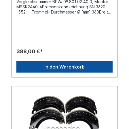
Vergleichsnummer BPW: 09.801.02.40.0, Meritor
MBSK2440-4Bremsenkennzeichnung SN 3620-
-552.---Trommel- Durchmesser Ø [mm] 360Breite
[mm] 200Bohrung Nietloch-Ø [mm] 8 Anzahl
Nietlöcher 18 (Bolzenseite 10x Niet,
Nockenwellenseite 8x Niet)Material Stahl Satz für
beide Seiten bestehend aus:4 x Bremsbacke mit
Belag komplett mit Bremsbackenrollen 02469708
x Hakensprengring (C-Klammer) 02490904 x
Zugfeder / Bremsbackenfeder 268x34x5mm
388,00 €*
02468802 x Zugfeder (Positionierfeder mit
Haken) 97836302 x Zugfeder (Positionierfeder
mit Öse) 9783640Weitere Informationen siehe
In den Warenkorb
unter Anwendung für:Es handelt sich nicht um ein
original BPW- Bremsbacken Reparatursatz,
sondern um ein baugleiches Produkt.