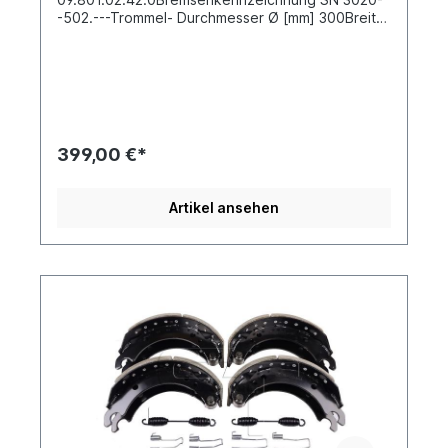
-502.---Trommel- Durchmesser Ø [mm] 300Breite
[mm] 200Bohrung Nietloch-Ø [mm] 8 Anzahl
Nietlöcher 8 Material Stahl Satz für beide Seiten
bestehend aus:4 x Bremsbacke mit Belag
komplett mit Bremsbackenrollen 02469708 x
Hakensprengring (C-Klammer) 02490902 x
Zugfeder / Bremsbackenfeder 268x34x5mm
02468604 x Zugfeder (Positionierfeder mit
399,00 €*
Haken) 35089104 x Zugfeder (Positionierfeder
mit Öse) 3508909Weitere Informationen siehe
unter Anwendung für:Es handelt sich nicht um ein
Artikel ansehen
original BPW- Bremsbacken Reparatursatz,
sondern um ein baugleiches Produkt.