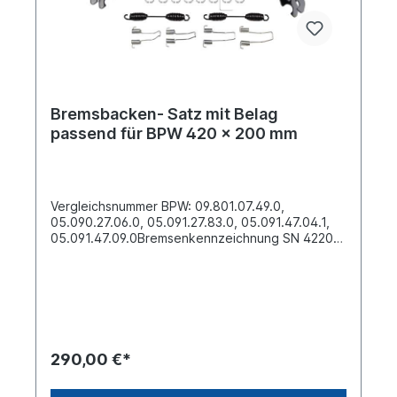
Bremsbacken- Satz mit Belag
passend für BPW 420 x 200 mm
Vergleichsnummer BPW: 09.801.07.49.0,
05.090.27.06.0, 05.091.27.83.0, 05.091.47.04.1,
05.091.47.09.0Bremsenkennzeichnung SN 4220-
-744.---Trommel- Durchmesser Ø [mm] 420 Breite
[mm] 200Bohrung-Nietloch Ø [mm] 8 Anzahl
Nietlöcher 20 Material Stahl Satz für beide Seiten
bestehend aus:4 x Bremsbacke mit Belag
komplett mit Bremsbackenrolle 02469708 x
Hakensprengring (C-Klammer) 02490902 x
Zugfeder / Bremsbackenfeder 268x34x5mm
290,00 €*
02419802 x Zugfeder (Positionierfeder mit
Haken) 97836302 x Zugfeder (Positionierfeder