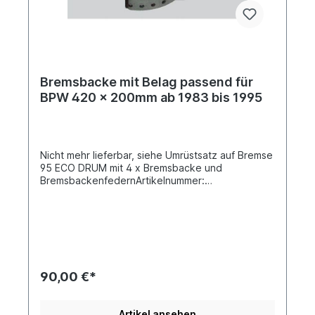
Bremsbacke mit Belag passend für
BPW 420 x 200mm ab 1983 bis 1995
Nicht mehr lieferbar, siehe Umrüstsatz auf Bremse
95 ECO DRUM mit 4 x Bremsbacke und
BremsbackenfedernArtikelnummer:
0249408Vergleichsnummer BPW: 05.091.27.79.0,
05.091.27.75.0Bremsenkennzeichnung SN 4220
ab 1983 bis 03.1995Trommel- Durchmesser Ø
[mm] 420 Breite [mm] 200Bohrung-Ø [mm]
8 Anzahl Nietlöcher 20 Material Stahl passend für
Bremsbelag WVA 19094Lieferung mit Belag und
BremsbackenrolleVerkauf nur solange der Vorrat
90,00 €*
reicht , danach umrüsten auf BPW 95 ECO
DRUMSiehe auch Umrüstsatz auf Bremse 95 ECO
DRUM mit 4 x Bremsbacke und
Artikel ansehen