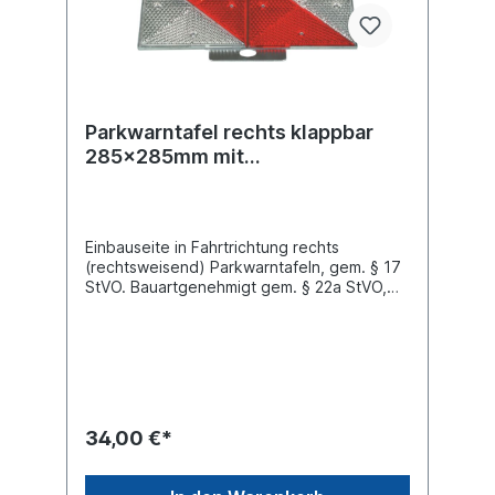
Parkwarntafel rechts klappbar
285x285mm mit
Prismenrückstrahler
Einbauseite in Fahrtrichtung rechts
(rechtsweisend) Parkwarntafeln, gem. § 17
StVO. Bauartgenehmigt gem. § 22a StVO,
Abs. 1 Nr. 9 Vorderseite weiß-
retroreflektierend nach DIN
67520, Diagonalstreifen rot lasierend nach
DIN 6171Parkwarntafel „Mikro“ Form B, mit 8
Prismenrückstrahlern aufgenietet.
Wesentlich verbesserte Reflexwerte zur
Erhöhung der Verkehrssicherheit!Länge 285
34,00 €*
mm Breite 285 mm Material AluminiumFarbe
weiß/rot Eigenschaft klappbar, 8
Prismenrückstrahlern genietet