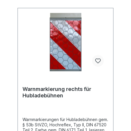
Warnmarkierung rechts für
Hubladebühnen
Warnmarkierungen für Hubladebühnen gem.
§ 53b StVZO, Hochreflex, Typ II, DIN 67520
Teil 2, Farbe gem. DIN 6171 Teil 1, lasierend,