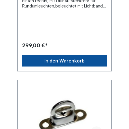
hinten rechts, mit DIN-Aufsteckrohr für
Rundumleuchten,beleuchtet mit Lichtband
(nach hinten rot / nach vorne weiss) .Spiral-
Anschlusskabel mit 7-poligem Stecker nach
ISO 1724, maximale Arbeitslänge 1 Meter E-
Zulassung ECE70-Klasse 5 (ECE104-F) RA2
Folie Hinweis Universalhalter (im Bild blau
eingefärbt) im Lieferumfang
enthalten. Material: Blech Oberfläche
299,00 €*
verzinkt 423 x 423 mm Warntafel Farbe:
rot/weiß rechtsabweisend Mit Beleuchtung:
LED Lichtband nach hinten rot / nach vorne
In den Warenkorb
weissRundumleuchte nicht im Lieferumfang
enthalten siehe
245553849 Produktsicherheit Hinweis
gemäß Verordnung (EU) 2023/988 über die
allgemeine Produktsicherheit:
Verantwortlicher Wirtschaftsakteur im Sinne
der Verordnung ist die Suer
Nutzfahrzeugtechnik GmbH & Co. KG,
Deutschland. Für sicherheitsrelevante
Anfragen oder Mitteilungen im
Zusammenhang mit unseren Produkten
wenden Sie sich bitte an:
produktsicherheit@suer.de