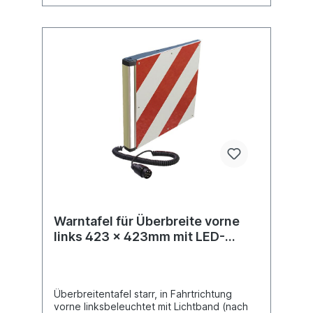
Verantwortlicher Wirtschaftsakteur im Sinne
der Verordnung ist die Suer
Nutzfahrzeugtechnik GmbH & Co. KG,
Deutschland. Für sicherheitsrelevante
Anfragen oder Mitteilungen im
Zusammenhang mit unseren Produkten
wenden Sie sich bitte an:
produktsicherheit@suer.de
Warntafel für Überbreite vorne
links 423 x 423mm mit LED-
Lichtband
Überbreitentafel starr, in Fahrtrichtung
vorne linksbeleuchtet mit Lichtband (nach