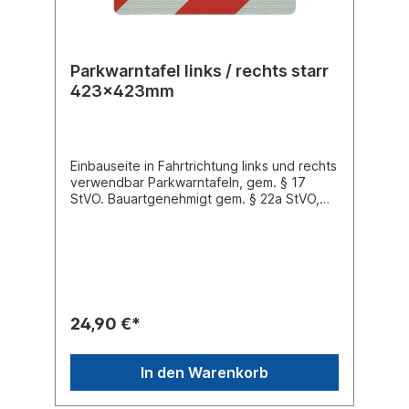
Parkwarntafel links / rechts starr
423x423mm
Einbauseite in Fahrtrichtung links und rechts
verwendbar Parkwarntafeln, gem. § 17
StVO. Bauartgenehmigt gem. § 22a StVO,
Abs. 1 Nr. 9 Vorderseite weiß-
retroreflektierend nach DIN
67520, Diagonalstreifen rot lasierend nach
DIN 6171Länge 423 mm Breite 423 mm
Material Stahlblech Farbe weiß/rot
Eigenschaft ohne Kantenschutz
24,90 €*
In den Warenkorb