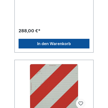
Anschlusskabel mit 7-poligem Stecker nach
ISO 1724, maximale Arbeitslänge 1 Meter E-
Zulassung ECE70-Klasse 5 (ECE104-F) RA2
Folie Hinweis Universalhalter (im Bild blau
eingefärbt) im Lieferumfang
enthalten Material: Blech Oberfläche
verzinkt 423 x 423 mm Warntafel Farbe:
288,00 €*
rot/weiß rechtsabweisend Mit Beleuchtung:
LED Lichtband nach hinten rot / nach vorne
weiss Produktsicherheit Hinweis gemäß
In den Warenkorb
Verordnung (EU) 2023/988 über die
allgemeine Produktsicherheit:
Verantwortlicher Wirtschaftsakteur im Sinne
der Verordnung ist die Suer
Nutzfahrzeugtechnik GmbH & Co. KG,
Deutschland. Für sicherheitsrelevante
Anfragen oder Mitteilungen im
Zusammenhang mit unseren Produkten
wenden Sie sich bitte an:
produktsicherheit@suer.de