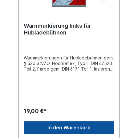
Warnmarkierung links für
Hubladebühnen
Warnmarkierungen für Hubladebühnen gem.
§ 53b StVZO, Hochreflex, Typ II, DIN 67520
Teil 2, Farbe gem. DIN 6171 Teil 1, lasierend,
250×400 mm. Dauerelastisch mit
Wechselhalter, bauartgenehmigt mit
PrüfnummerLänge 400 mm Breite 250 mm
Farbe weiß/rot komplett mit Wechselhalter
Einbauseite in Fahrtrichtung links
(linksweisend)
19,00 €*
In den Warenkorb