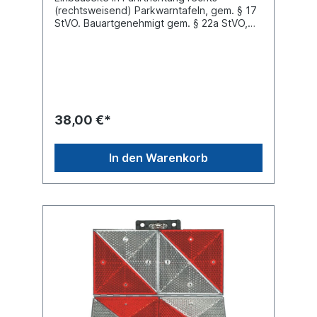
(rechtsweisend) Parkwarntafeln, gem. § 17
StVO. Bauartgenehmigt gem. § 22a StVO,
Abs. 1 Nr. 9 Vorderseite weiß-
retroreflektierend nach DIN
67520, Diagonalstreifen rot lasierend nach
DIN 6171Länge 423 mm Breite 423 mm
Material Stahlblech Farbe weiß/rot
Eigenschaft klappbar ohne Kantenschutz
38,00 €*
In den Warenkorb