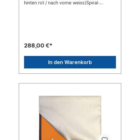
hinten rot / nach vorne weiss)Spiral-
Anschlusskabel mit 7-poligem Stecker nach
ISO 1724, maximale Arbeitslänge 1 Meter E-
Zulassung ECE70-Klasse 5 (ECE104-F)
RA2 Folie Hinweis Universalhalter (im Bild
blau eingefärbt) im Lieferumfang
enthaltenMaterial: Blech Oberfläche
verzinkt 423 x 423 mm Warntafel Farbe:
288,00 €*
rot/weiß linksabweisend Mit Beleuchtung:
LED Lichtband nach hinten rot / nach vorne
weiss Produktsicherheit Hinweis gemäß
In den Warenkorb
Verordnung (EU) 2023/988 über die
allgemeine Produktsicherheit:
Verantwortlicher Wirtschaftsakteur im Sinne
der Verordnung ist die Suer
Nutzfahrzeugtechnik GmbH & Co. KG,
Deutschland. Für sicherheitsrelevante
Anfragen oder Mitteilungen im
Zusammenhang mit unseren Produkten
wenden Sie sich bitte an:
produktsicherheit@suer.de