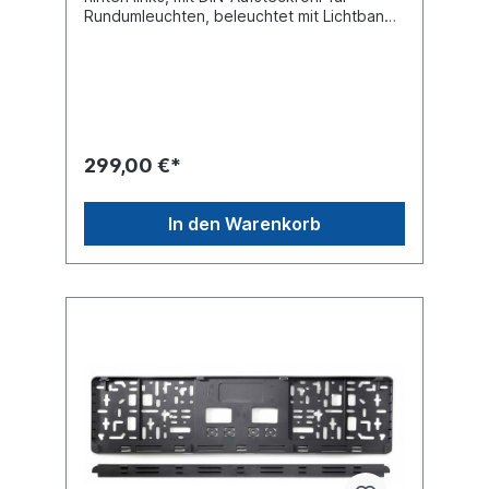
Rundumleuchten, beleuchtet mit Lichtband
(nach hinten rot / nach vorne weiss)Spiral-
Anschlusskabel mit 7-poligem Stecker nach
ISO 1724, maximale Arbeitslänge 1 MeterE-
Zulassung ECE70-Klasse 5 (ECE104-F) RA2
Folie Hinweis Universalhalter (im Bild blau
eingefärbt) im Lieferumfang
enthalten. Material: Blech Oberfläche
299,00 €*
verzinkt 423 x 423 mmWarntafel Farbe:
rot/weiß linksabweisendMit Beleuchtung:
LED Lichtband nach hinten rot / nach vorne
In den Warenkorb
weis.Rundumleuchte nicht im Lieferumfang
enthalten siehe
245553849Produktsicherheit Hinweis
gemäß Verordnung (EU) 2023/988 über die
allgemeine Produktsicherheit:
Verantwortlicher Wirtschaftsakteur im Sinne
der Verordnung ist die Suer
Nutzfahrzeugtechnik GmbH & Co. KG,
Deutschland. Für sicherheitsrelevante
Anfragen oder Mitteilungen im
Zusammenhang mit unseren Produkten
wenden Sie sich bitte an:
produktsicherheit@suer.de