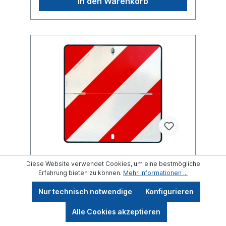
In den Warenkorb
Diese Website verwendet Cookies, um eine bestmögliche
Erfahrung bieten zu können.
Mehr Informationen ...
Parkwarntafel links klappbar
423x423mm
Nur technisch notwendige
Konfigurieren
Alle Cookies akzeptieren