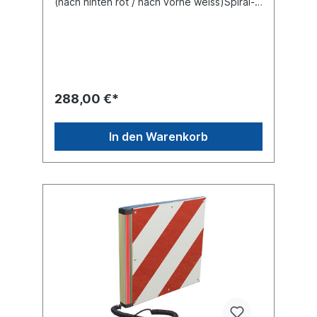
(nach hinten rot / nach vorne weiss)Spiral-
Anschlusskabel mit 7-poligem Stecker nach
ISO 1724, maximale Arbeitslänge 1 Meter E-
Zulassung ECE70-Klasse 5 (ECE104-F) RA2
Folie Hinweis Universalhalter (im Bild blau
eingefärbt) im Lieferumfang
enthalten Material: Blech Oberfläche
verzinkt 423 x 423 mm Warntafel Farbe:
288,00 €*
rot/weiß rechtsabweisend Mit Beleuchtung:
LED Lichtband nach hinten rot / nach vorne
weiss Produktsicherheit Hinweis gemäß
In den Warenkorb
Verordnung (EU) 2023/988 über die
allgemeine Produktsicherheit:
Verantwortlicher Wirtschaftsakteur im Sinne
der Verordnung ist die Suer
Nutzfahrzeugtechnik GmbH & Co. KG,
Deutschland. Für sicherheitsrelevante
Anfragen oder Mitteilungen im
Zusammenhang mit unseren Produkten
wenden Sie sich bitte an:
produktsicherheit@suer.de