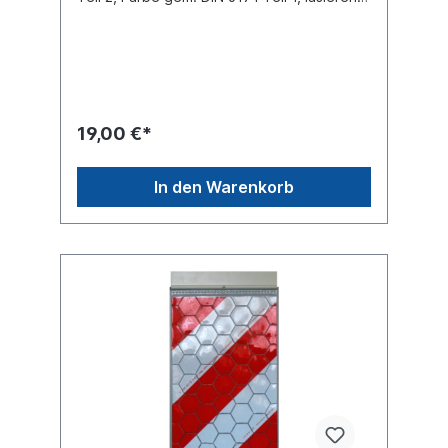
250×400 mm. Dauerelastisch mit
Wechselhalter, bauartgenehmigt mit
PrüfnummerLänge 400 mm Breite 250 mm
Farbe weiß/rot komplett mit Wechselhalter
Einbauseite in Fahrtrichtung rechts
(rechtsweisend)
19,00 €*
In den Warenkorb