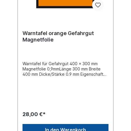
Warntafel orange Gefahrgut
Magnetfolie
Warntafel für Gefahrgut 400 x 300 mm
Magnetfolie 0,9mmLänge 300 mm Breite
400 mm Dicke/Stärke 0.9 mm Eigenschaft
mit Magnetfolie nach GGVS/ADR und
GGVE/RID - retroreflektierend RAL 2006
28,00 €*
In den Warenkorb