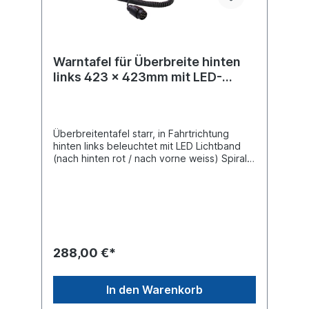
Warntafel für Überbreite hinten
links 423 x 423mm mit LED-
Lichtband
Überbreitentafel starr, in Fahrtrichtung
hinten links beleuchtet mit LED Lichtband
(nach hinten rot / nach vorne weiss) Spiral-
Anschlusskabel mit 7-poligem Stecker nach
ISO 1724, maximale Arbeitslänge 1 Meter E-
Zulassung ECE70-Klasse 5 (ECE104-F) RA2
Folie Hinweis Universalhalter (im Bild blau
eingefärbt) im Lieferumfang
enthalten Material: Blech Oberfläche
verzinkt 423 x 423 mm Warntafel Farbe:
288,00 €*
rot/weiß linksabweisend Mit Beleuchtung:
LED Lichtband nach hinten rot / nach vorne
weiss Produktsicherheit Hinweis gemäß
In den Warenkorb
Verordnung (EU) 2023/988 über die
allgemeine Produktsicherheit: