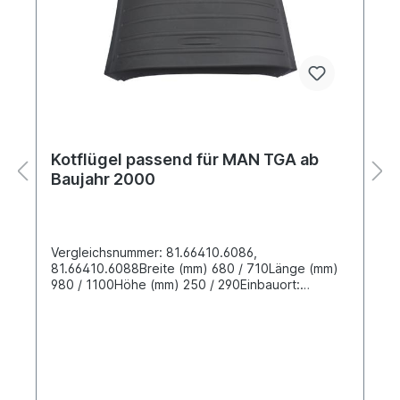
Kotflügel passend für MAN TGA ab
Baujahr 2000
Vergleichsnummer: 81.66410.6086,
81.66410.6088Breite (mm) 680 / 710Länge (mm)
980 / 1100Höhe (mm) 250 / 290Einbauort:
Radabdeckung für die Hinterachse links und
rechtsMaterial: PE- HD Kunststoff zertifiziert nach
EACLieferung ohne Spanngummi Spanngummis
bitte separat bestellen 66675Karosserie- und
Anbauteile sind vor der Weiterbearbeitung,
insbesondere vor der Lackierung, auf ihre
Passform hin zu überprüfen. Bereits bearbeitete