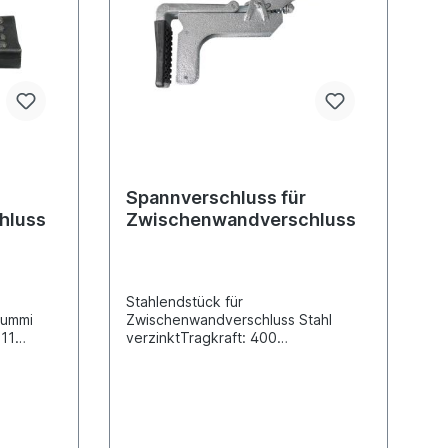
Spannverschluss für
hluss
Zwischenwandverschluss
Stahlendstück für
Gummi
Zwischenwandverschluss Stahl
 11
verzinktTragkraft: 400
cmpassend
daNKlemmbereich (mm): 21 -
36Material: Stahl Oberfläche
verzinktLieferung mit
rutschhemmenden Schutzkappen
(Gleitsicherung)passend für
Aluminium -