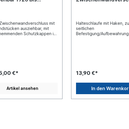
0mm
VPE 2 Stück
 Zwischenwandverschluss mit
Halteschlaufe mit Haken, zu
ndstücken ausziehbar, mit
seitlichen
hhemmenden Schutzkappen im
Befestigung/Aufbewahrung
ereich von innen und außen,
Zwischenwandverschlüsse
r bis auf 1100
EinstecklattenLänge (mm)
mbereich (mm): 21 -
300Gewebebreite (mm) 25
form: eckigEndbeschlag:
Verpackungseinheit, Preis gi
verzinkt Einsatzbereich (mm):
Stück
 2720Material: StahlSperrgut
ieferung mit Paketdienst ist
5,00 €*
13,90 €*
möglich, Anlieferung erfolgt
edition oder Nachtversand.
setzung ist ein
In den Warenko
Artikel ansehen
ießbares Depot, ansonsten
t kein Versicherungsschutz
schädigungen oder Verlust
re.