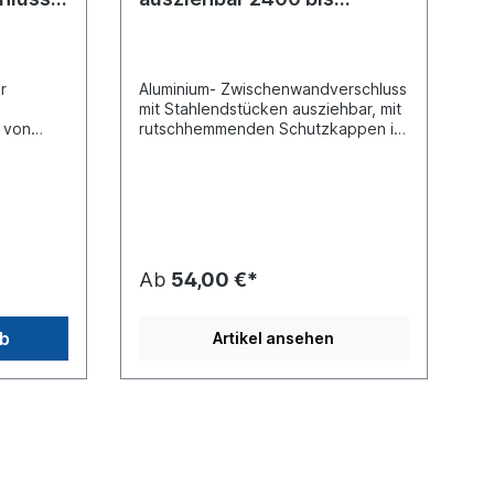
2700mm
r
Aluminium- Zwischenwandverschluss
mit Stahlendstücken ausziehbar, mit
 von
rutschhemmenden Schutzkappen im
n und
Klemmbereich von innen und außen.
Kennzeichnung durch Label, DEKRA-
VPE =
zertifiziert, kürzbar bis auf 1400
lt für 2
mmMax. Belastbarkeit: 400
daNKlemmbereich (mm): 21 -
36Endbeschlag: Stahl verzinkt (lose
lieferbar siehe
Ab
54,00 €*
142102144)Einsatzbereich (mm):
2400 - 2700Material: Aluminium /
Endstückverschlüsse aus
rb
Artikel ansehen
StahlSperrgut eine Lieferung mit
Paketdienst ist nicht möglich,
Anlieferung erfolgt per Spedition
oder Nachtversand. Voraussetzung
ist ein abschließbares Depot,
ansonsten besteht kein
Versicherungsschutz bei
Beschädigungen oder Verlust der