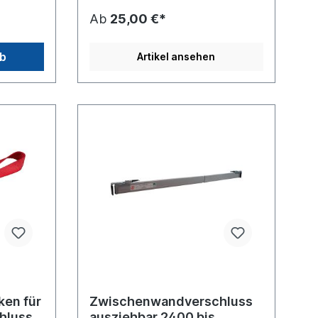
Zwischenwandverschluss
Ab
25,00 €*
142623144
rb
Artikel ansehen
ken für
Zwischenwandverschluss
hluss
ausziehbar 2400 bis