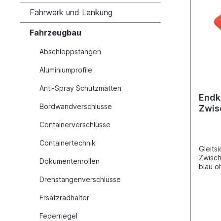
Fahrwerk und Lenkung
Fahrzeugbau
Abschleppstangen
Aluminiumprofile
Anti-Spray Schutzmatten
Endk
Bordwandverschlüsse
Zwis
VPE 
Containerverschlüsse
Containertechnik
Gleits
Zwisc
Dokumentenrollen
blau o
cmBrei
Drehstangenverschlüsse
für Alu
Zwisc
Ersatzradhalter
142623
14210
Federriegel
Verpack