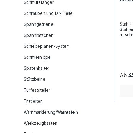
Schmutzfänger
272
Schrauben und DIN Teile
Stahl-
Spanngetriebe
Stahle
rutsc
Spannratschen
Klemmb
kürzba
Schiebeplanen-System
mmKlem
36Rohr
Schmiernippel
Stahl 
1920 -
Spatenhalter
eine L
Ab
4
nicht 
Stützbeine
per Sp
Voraus
Türfeststeller
abschl
besteh
Trittleiter
bei Be
der Wa
Warnmarkierung/Warntafeln
Werkzeugkästen