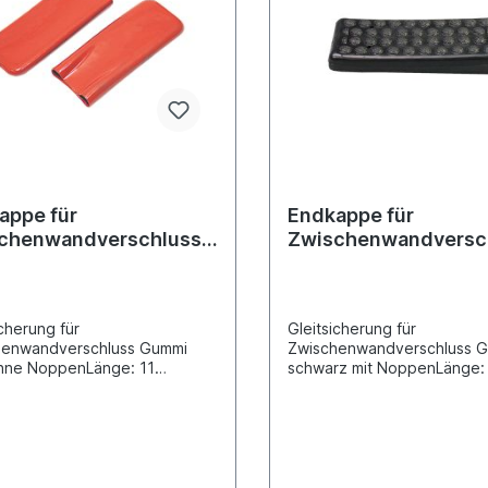
appe für
Endkappe für
chenwandverschluss
Zwischenwandversc
2 Stück
icherung für
Gleitsicherung für
henwandverschluss Gummi
Zwischenwandverschluss 
hne NoppenLänge: 11
schwarz mit NoppenLänge:
te: 4,5 cmHöhe: 1 cmpassend
cmBreite: 4,5 cmHöhe: 1 
minium -
für Aluminium -
henwandverschluss
Zwischenwandverschluss
144 und Verschluss
142623144 und Verschluss
2144VPE =
142102144
ungseinheit, Preis gilt für 2