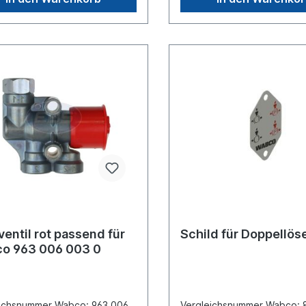
Sattelanhängers im abgeku
Zustand Lieferung mit
Bedienungsschild Es handelt sich
nicht um ein Originalteil Wa
Knorr oder Haldex Artikel,
um ein baugleiches Produkt
entil rot passend für
Schild für Doppellös
o 963 006 003 0
eichsnummer Wabco: 963 006
Vergleichsnummer Wabco: 