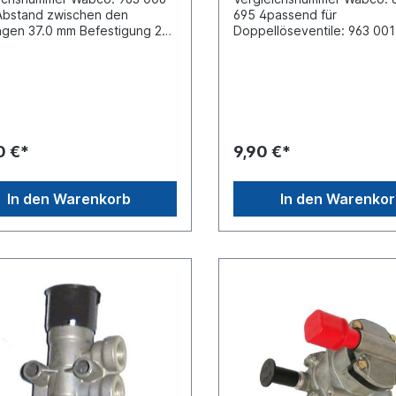
Abstand zwischen den
695 4passend für
gen 37.0 mm Befestigung 2x
Doppellöseventile: 963 001
 mmFarbe Knopf rotGewinde
963 001 053 0, 963 001 05
uss (1-2) M16 x 1.5 Gewinde
uss (2) M16 x 1.5 Gewinde
uss (3) Entlüftung
eanschluss (1-1) M16 x 1.5
etriebsdruck 8.5
messungen 79mm x 88mm x
0 €*
9,90 €*
 handelt sich nicht um ein
alteil Wabco, Knorr oder
 Artikel, sondern um ein
In den Warenkorb
In den Warenko
iches Produkt