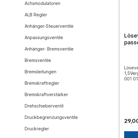
Achsmodulatoren
ALB Regler
Anhänger-Steuerventile
Löse
Anpassungsventile
pass
Brem
Anhänger- Bremsventile
Bremsventile
Löseve
Bremsleitungen
1,5Ver
001 01
Bremskraftregler
352 0
Knorr:
Bremskraftverstärker
handelt
Wabco,
Drehschieberventil
sonder
Produk
Druckbegrenzungsventile
29,0
Druckregler