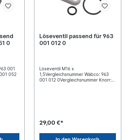
ssend
Löseventil passend für 963
51 0
001 012 0
963 001
Löseventil M16 x
 001 052
1,5Vergleichsnummer Wabco: 963
001 012 0Vergleichsnummer Knorr:
gung 2x
AE 4233, II 36134passend für
s (1-
Bremsventil 23012531Es handelt sich
uss (2) Ø
nicht um ein Originalteil Wabco,
 (21)
Knorr oder Haldex Artikel, sondern
ss (22)
um ein baugleiches Produkt.
ss (3)
uck 8.5
29,00 €*
179mm x
sanlage
rb
In den Warenkorb