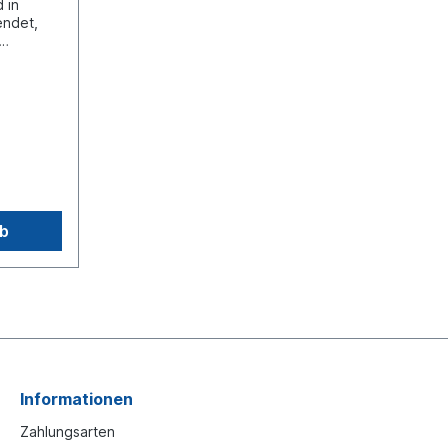
 in
endet,
 sind. Es
es
 von
Knorr:
pfe
rb
bungen
uss
uck 10.0
 ein
der
ein
Informationen
Zahlungsarten