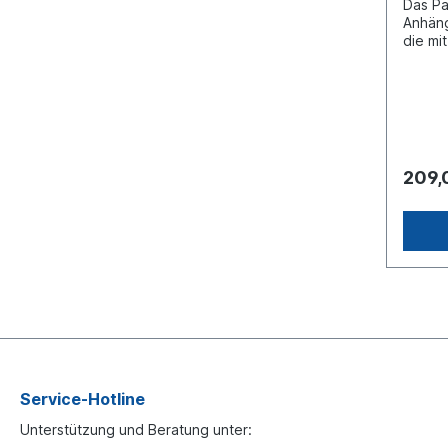
Das Pa
Anhän
die mi
Kombiz
wird i
Anhäng
ermögl
Einbre
Hand 
Zustan
209,
K1417
integr
Schalt
Versc
Stecka
Betrie
sich ni
Knorr 
um ein
Service-Hotline
Unterstützung und Beratung unter: