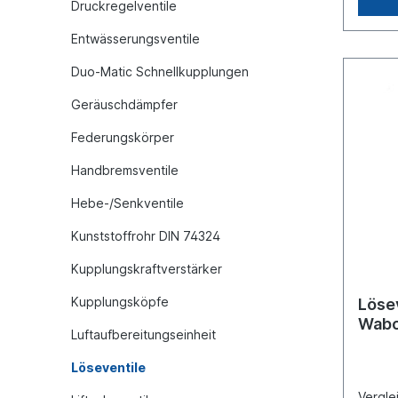
Druckregelventile
Entwässerungsventile
Duo-Matic Schnellkupplungen
Geräuschdämpfer
Federungskörper
Handbremsventile
Hebe-/Senkventile
Kunststoffrohr DIN 74324
Kupplungskraftverstärker
Kupplungsköpfe
Lösev
Wabc
Luftaufbereitungseinheit
Löseventile
Vergl