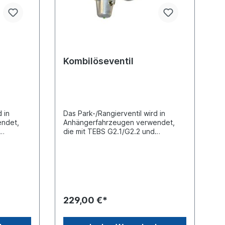
Kombilöseventil
 in
Das Park-/Rangierventil wird in
endet,
Anhängerfahrzeugen verwendet,
die mit TEBS G2.1/G2.2 und
 sind. Es
Kombizylindern ausgerüstet sind. Es
es
wird in die Vorratsleitung des
Anhängers eingebaut und
ermöglicht das Lösen und
 von
Einbremsen des Anhängers von
Hand im abgekuppelten
Knorr:
Zustand.Vergleichsnummer Knorr:
229,00 €*
K020123, AE4311integriertem
ÜberströmventilFarbe Schaltknöpfe
 M16
schwarz /rotLieferung mit