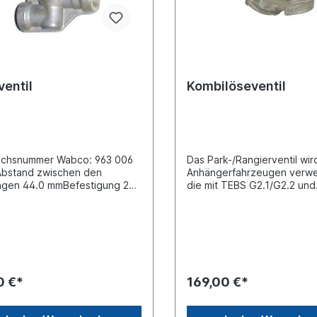
ventil
Kombilöseventil
eichsnummer Wabco: 963 006
Das Park-/Rangierventil wird
Abstand zwischen den
Anhängerfahrzeugen verw
ngen 44.0 mmBefestigung 2x
die mit TEBS G2.1/G2.2 und
 mmFarbe Knopf
Kombizylindern ausgerüstet
zGewinde Anschluss (1-2)
wird in die Vorratsleitung d
1.5 Gewinde Anschluss (1)
Anhängers eingebaut und
.5 Gewinde Anschluss (1-1)
ermöglicht das Lösen und
.5max. Betriebsdruck 8.5 bar
Einbremsen des Anhängers
sungen 88mm x 65mm x
Hand im abgekuppelten
 handelt sich nicht um ein
Zustand.Vergleichsnummer 
0 €*
169,00 €*
alteil Wabco, Knorr oder
K015849, AE4311Farbe
 Artikel, sondern um ein
Schaltknöpfe schwarz
iches Produkt.
/rotVerschraubungen ohne