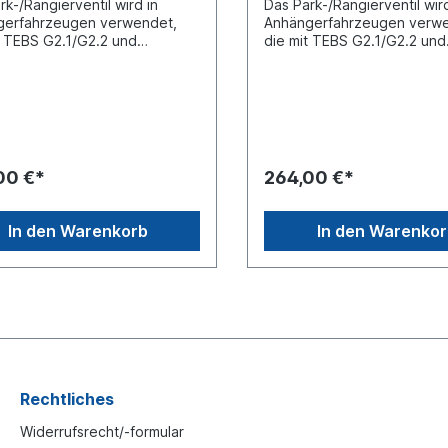
rk-/Rangierventil wird in
Das Park-/Rangierventil wird
gerfahrzeugen verwendet,
Anhängerfahrzeugen verw
t TEBS G2.1/G2.2 und
die mit TEBS G2.1/G2.2 und
ylindern ausgerüstet sind. Es
Kombizylindern ausgerüstet
n die Vorratsleitung des
wird in die Vorratsleitung d
ers eingebaut und
Anhängers eingebaut und
icht das Lösen und
ermöglicht das Lösen und
msen des Anhängers von
Einbremsen des Anhängers
im abgekuppelten
Hand im abgekuppelten
d.Vergleichsnummer Knorr:
Zustand.Vergleichsnummer 
00 €*
264,00 €*
00N00, AE4370mit
K141699N00, AE4371mit
iertem Überstömventil Farbe
integriertem Überstöm und
knöpfe schwarz /rotmit
LöseventilFarbe Schaltknö
In den Warenkorb
In den Warenko
hraubungen pneumatischer
schwarz /rotmit Verschrau
nschluss (Rauhfoss)max.
pneumatischer Steckanschl
bsdruck 10.0 bar Es handelt
(Rauhfoss)max. Betriebsdr
cht um ein Originalteil Wabco,
bar Es handelt sich nicht um
oder Haldex Artikel, sondern
Originalteil Wabco, Knorr o
 baugleiches Produkt
Haldex Artikel, sondern um 
baugleiches Produkt
Rechtliches
Widerrufsrecht/-formular