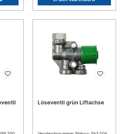
ppelten
bco,
 sondern
.
eventil
Löseventil grün Liftachse
899 200
Vergleichsnummer Wabco: 963 006