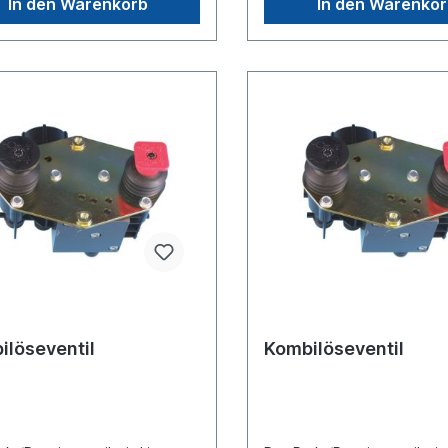
In den Warenkorb
In den Warenko
x,5max. Betriebsdruck 10.0
handelt sich nicht um ein Ori
Wabco, Knorr oder Haldex A
sondern um ein baugleiche
ilöseventil
Kombilöseventil