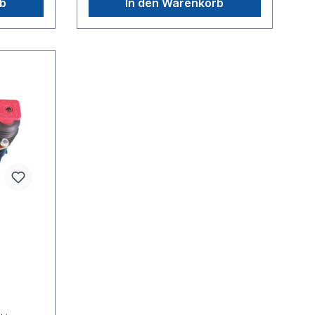
rb
In den Warenkorb
 bar Es
pneumatischen Steckanschlüssen
ginalteil
(Raufoss)max. Betriebsdruck 10.0
rtikel,
bar Es handelt sich nicht um ein
s Produkt
Originalteil Wabco, Knorr oder
Haldex Artikel, sondern um ein
baugleiches Produkt