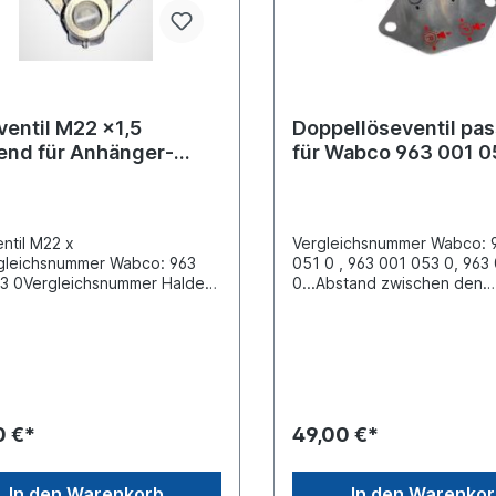
ventil M22 x1,5
Doppellöseventil pa
end für Anhänger-
für Wabco 963 001 0
sventil
ntil M22 x
Vergleichsnummer Wabco: 
gleichsnummer Wabco: 963
051 0 , 963 001 053 0, 963
3 0Vergleichsnummer Haldex:
0...Abstand zwischen den
12 001Vergleichsnummer
Bohrungen 86.0 mmBefesti
 AE 4232, II36133AT, II36133, Es
Ø 8.5 mm Gewinde Anschlus
 sich nicht um ein Originalteil
2M)16 x 1.5Gewinde Anschl
 Knorr oder Haldex Artikel,
21.5 mm Gewinde Anschluss
n um ein baugleiches
M16 x 1.5 Gewinde Anschlu
t.
M16 x 1.5 Gewinde Anschlu
Entlüftung max. Betriebsdr
0 €*
49,00 €*
barAbmessungen 103mm x 
96mm zum Lösen der Brem
und zum Bewegen des
In den Warenkorb
In den Warenko