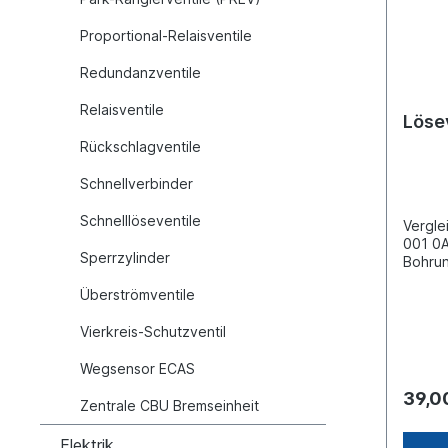
Proportional-Relaisventile
Redundanzventile
Relaisventile
Löse
Rückschlagventile
Schnellverbinder
Schnelllöseventile
Vergl
001 0
Sperrzylinder
Bohru
Ø 8.5
Überströmventile
schwar
M16 x 
Vierkreis-Schutzventil
M16 x1
M22 x1
Wegsensor ECAS
Abmes
40mmEs
39,0
Zentrale CBU Bremseinheit
Origin
Haldex
baugle
Elektrik