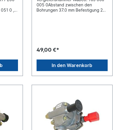
005 0Abstand zwischen den
 051 0 ,
Bohrungen 37.0 mm Befestigung 2x
2 0
Ø 8.5 mmFarbe Knopf-
grünGewinde Anschluss (1-2M) 16 x
1.5 Gewinde Anschluss (2) M16 x 1.5
Gewinde Anschluss (3) Entlüftung
Gewindeanschluss (1-1)M16 x 1.5
max. Betriebsdruck 8.5
barAbmessungen 79mm x 88mm x
49,00 €*
40mmEs handelt sich nicht um ein
Originalteil Wabco, Knorr oder
Haldex Artikel, sondern um ein
rb
In den Warenkorb
baugleiches Produkt