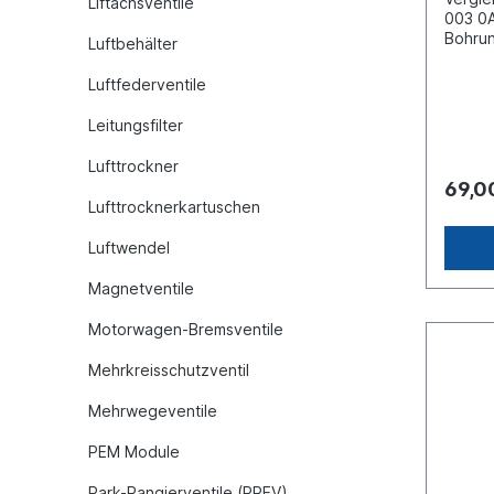
Liftachsventile
003 0
Bohrun
Luftbehälter
Ø 8.5
Anschl
Luftfederventile
Anschl
Anschl
Leitungsfilter
Gewind
max. B
Lufttrockner
barAb
69,0
40mmEs
Lufttrocknerkartuschen
Origin
Haldex
Luftwendel
baugle
Magnetventile
Motorwagen-Bremsventile
Mehrkreisschutzventil
Mehrwegeventile
PEM Module
Park-Rangierventile (PREV)