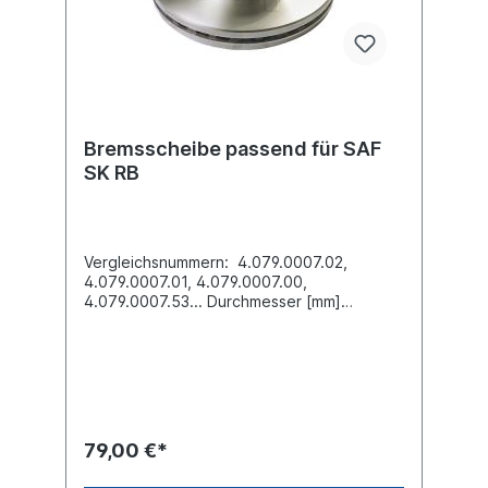
Bremsscheibe passend für SAF
SK RB
Vergleichsnummern: 4.079.0007.02,
4.079.0007.01, 4.079.0007.00,
4.079.0007.53... Durchmesser [mm]
375,5Höhe [mm] 139,5Bremsscheibendicke
[mm] 45Mindestdicke [mm] 37
Nabenbohrung-Ø [mm] 131,3Lochkreis-Ø
[mm] 168Lochanzahl 12Bohrung-Ø [mm]
19Außendurchmesser-Ø [mm]
375,5Bremsscheibenart innenbelüftet
Einbauseite vorne /
79,00 €*
hintenZuordnungen:Achsen -> SAF ->
SKRBWeitere Informationen finden Sie unter