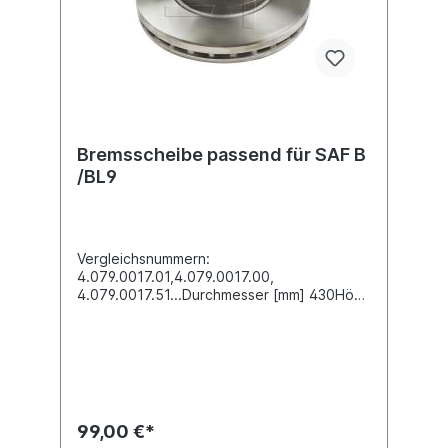
Bremsscheibe passend für SAF B
/BL9
Vergleichsnummern:
4.079.0017.01,4.079.0017.00,
4.079.0017.51...Durchmesser [mm] 430Höhe
[mm] 131,3Bremsscheibendicke [mm]
45Mindestdicke [mm] 37 Nabenbohrung-Ø
[mm] 189,2Lochkreis-Ø [mm] 215Lochanzahl
10Außendurchmesser-Ø [mm]
430Bremsscheibenart innenbelüftet
Einbauseite vorne /
hintenZuordnungen:Achsen -> SAF -> B9
99,00 €*
Achsen -> SAF -> BL9Weitere Informationen