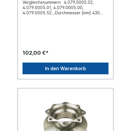
Vergleichsnummern: 4.079.0005.02,
4.079.0005.01, 4.079.0005.00,
4.079.0005.52...Durchmesser [mm] 430
Höhe [mm] 130Bremsscheibendicke [mm]
45 Mindestdicke [mm] 37 Nabenbohrung-Ø
[mm] 131Lochkreis-Ø [mm] 168Lochanzahl
12 Bohrung-Ø [mm] 19,1Bremsscheibenart
innenbelüftet Einbauseite vorne / hinten
Zuordnungen: Achsen -> SAF -> SKRB
Achsen -> Schmitz Cargobull -> With Knorr
102,00 €*
SK7000 Caliper 22.5" WheelWeitere
Informationen finden Sie unter Anwendung
für
In den Warenkorb