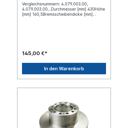
Vergleichsnummern: 4.079.003.00,
4.079.003.00...Durchmesser [mm] 430Höhe
[mm] 160,5Bremsscheibendicke [mm]
45Mindestdicke [mm] 37 Nabenbohrung-Ø
[mm] 190Lochkreis-Ø [mm] 335Lochanzahl
10Bohrung-Ø [mm] 22,75Bremsscheibenart
innenbelüftet Einbauseite vorne /
hintenZuordnungen:Achsen -> SAF -> SKRS
Achsen -> SAF -> SKRZWeitere
Informationen finden Sie unter Anwendung
145,00 €*
für
In den Warenkorb