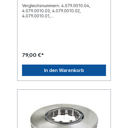
Vergleichsnummern: 4.079.0010.04,
4.079.0010.03, 4.079.0010.02,
4.079.0010.01,
4.079.0010.54...Durchmesser [mm]
375,5Höhe [mm] 57,5Bremsscheibendicke
[mm] 45Mindestdicke [mm] 37
Nabenbohrung-Ø [mm] 164Lochkreis-Ø
[mm] 190Lochanzahl 10Bohrung-Ø [mm]
13,5Außendurchmesser-Ø [mm]
375,5Bremsscheibenart innenbelüftet
79,00 €*
Einbauseite vorne /
hintenZuordnungen:Achsen -> SAF ->
SKRBWeitere Informationen finden Sie unter
In den Warenkorb
Anwendung für