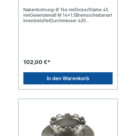
Nabenbohrung-Ø 164 mmDicke/Stärke 45
mmGewindemaß M 14x1.5Bremsscheibenart
InnenbelüftetDurchmesser 430
mmLochkreis-Ø 193 mmLochanzahl
10Mindestdicke 37 mmHöhe 135 mmEs
handelt sich nicht um eine original SAF
Bremsscheibe, sondern um ein baugleiches
Produkt.
102,00 €*
In den Warenkorb