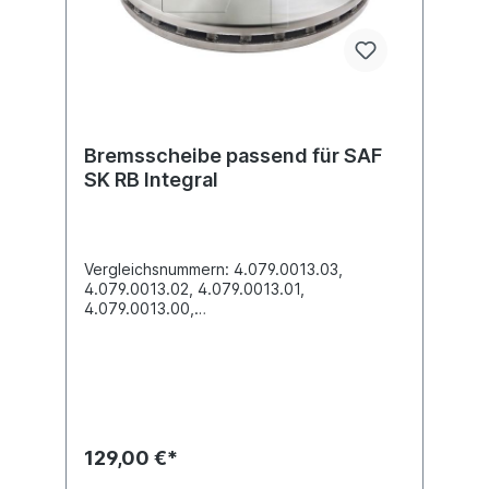
Bremsscheibe passend für SAF
SK RB Integral
Vergleichsnummern: 4.079.0013.03,
4.079.0013.02, 4.079.0013.01,
4.079.0013.00,
4.079.0013.53...Durchmesser [mm]
430Höhe [mm] 48Bremsscheibendicke
[mm] 45 Mindestdicke [mm]
37Nabenbohrung-Ø [mm] 164Lochkreis-Ø
[mm] 190Lochanzahl 10Bohrung-Ø [mm]
13,5Bremsscheibenart innenbelüftet
Einbauseite vorne / hinten
129,00 €*
Zuordnungen:Achsen -> SAF -> SKRB
IntegralWeitere Informationen finden Sie