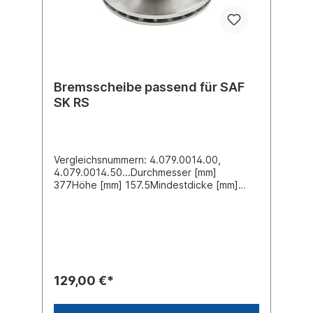
Bremsscheibe passend für SAF
SK RS
Vergleichsnummern: 4.079.0014.00,
4.079.0014.50...Durchmesser [mm]
377Höhe [mm] 157.5Mindestdicke [mm]
37Nabenbohrung-Ø [mm] 244Lochkreis-Ø
[mm] 275Lochanzahl 8Dicke/Stärke [mm]
45Bohrung-Ø [mm] 27.7Bremsscheibenart
Innenbelüftet Bremsscheibendicke [mm]
45Außendurchmesser [mm]
377Zuordnungen Achsen -> SAF ->
SKRSWeitere Informationen finden Sie unter
129,00 €*
Anwendung für