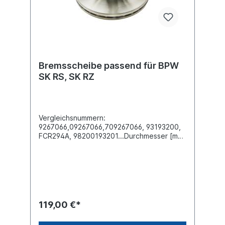
Bremsscheibe passend für BPW
SK RS, SK RZ
Vergleichsnummern:
9267066,09267066,709267066, 93193200,
FCR294A, 98200193201...Durchmesser [mm]
377Höhe [mm] 157,5Bremsscheibendicke
[mm] 45Mindestdicke [mm] 37
Nabenbohrung-Ø [mm] 169Lochkreis-Ø
[mm] 275Lochanzahl 8Bohrung-Ø [mm]
23Bremsscheibenart innenbelüftet
Einbauseite vorne /
hintenZuordnungen:Achsen -> SAF -> SKRS
119,00 €*
Achsen -> SAF -> SKRZWeitere
Informationen finden Sie unter Anwendung