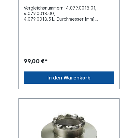
Vergleichsnummern: 4.079.0018.01,
4.079.0018.00,
4.079.0018.51...Durchmesser [mm]
377Höhe [mm] 141Bremsscheibendicke
[mm] 45Mindestdicke [mm] 37
Nabenbohrung-Ø [mm] 189Lochkreis-Ø
[mm] 215Lochanzahl 10Außendurchmesser-
Ø [mm] 377Bremsscheibenart innenbelüftet
Einbauseite vorne /
hintenZuordnungen:Achsen -> SAF -> B
99,00 €*
9Weitere Informationen finden Sie unter
Anwendung für
In den Warenkorb