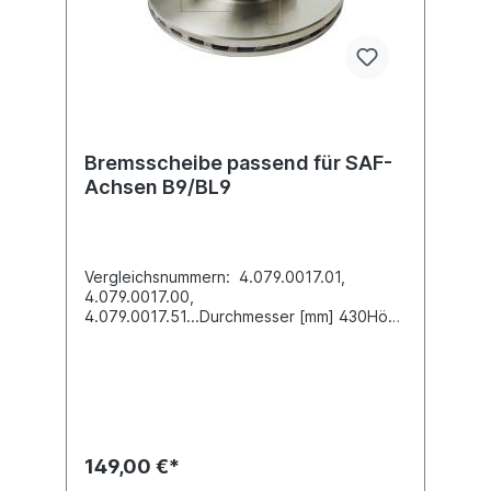
Bremsscheibe passend für SAF-
Achsen B9/BL9
Vergleichsnummern: 4.079.0017.01,
4.079.0017.00,
4.079.0017.51...Durchmesser [mm] 430Höhe
[mm] 131,3Bremsscheibendicke [mm]
45Mindestdicke [mm] 37 Nabenbohrung-Ø
[mm] 189,2Lochkreis-Ø [mm] 215Lochanzahl
10Außendurchmesser-Ø [mm]
430Bremsscheibenart innenbelüftet
Einbauseite vorne /
hintenZuordnungen:Achsen -> SAF -> B
149,00 €*
9Achsen -> SAF -> BL9Weitere