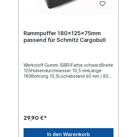
Rammpuffer 180x125x75mm
passend für Schmitz Cargobull
Werkstoff Gummi (SBR)Farbe schwarzBreite
125Hülsendurchmesser 10,5 mmLänge
180Bohrung 10,5Lochabstand 60 mm / 85
mmHöhe 75 mmShore A 70 (± 5
)Lochdurchmesser 16,5
mmBefestigungsmaterial ohne
29,90 €*
In den Warenkorb