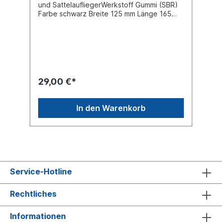
und SattelaufliegerWerkstoff Gummi (SBR)
Farbe schwarz Breite 125 mm Länge 165
mm Bohrung 10,5 mm Lochabstand 40 / 95
mm Höhe 75 mm Shore A 70 (± 5 )
Lochdurchmesser 16,8 mm
29,00 €*
In den Warenkorb
Service-Hotline
Rechtliches
Informationen