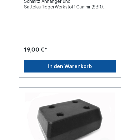
Schmitz Anhänger und
SattelaufliegerWerkstoff Gummi (SBR)
Farbe schwarz Breite 65 mm Länge 373
mmBohrung 3 x 8,20 mm Lochabstand 125
mmHöhe 70 Shore A 70 (± 5)
Lochdurchmesser 13,5 mm
Befestigungsmaterial ohne
19,00 €*
In den Warenkorb