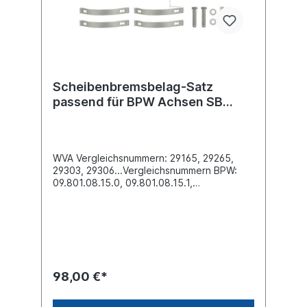
Scheibenbremsbelag-Satz
passend für BPW Achsen SB
3745
WVA Vergleichsnummern: 29165, 29265,
29303, 29306...Vergleichsnummern BPW:
09.801.08.15.0, 09.801.08.15.1,
09.801.08.15.2, 05.092.90.05.0Breite [mm]
210.8Dicke/Stärke [mm] 30Länge [mm]
210.8Höhe [mm] 92.6Oberfläche
beschichtetLieferung inklusive
Befestigungssatz 4 Stück im Satz komplett
für eine AchseEs handelt sich nicht um
einen original BPW Bremsbelag, sondern um
98,00 €*
ein baugleiches Produkt