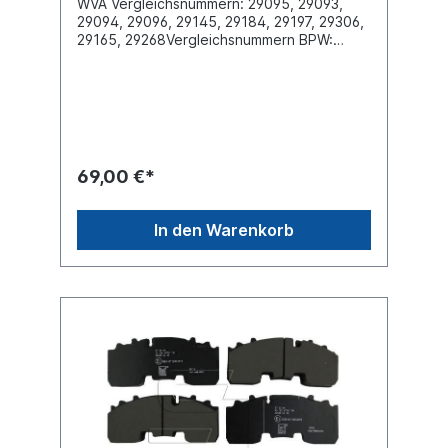
WVA Vergleichsnummern: 29095, 29093,
29094, 29096, 29145, 29184, 29197, 29306,
29165, 29268Vergleichsnummern BPW:
09.801.02.75.0, 02.0312.15.00,
02.0312.16.00, 09.801.02.93.0Breite [mm]
210.8Dicke/Stärke [mm] 30Länge [mm]
210.8Höhe [mm] 92.5Bremssystem 659
Knorr SB 6000, SB3745 Oberfläche
beschichtetLieferung inklusive
Befestigungssatz Es handelt sich nicht um
69,00 €*
einen original BPW Bremsbelag, sondern um
ein baugleiches Produkt
In den Warenkorb