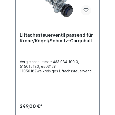
konventionell oder durch ECAS / Trailer
EBS. Das Liftachskompaktventil hat die
Aufgabe, die Liftachse(n) manuell oder
automatisch anzuheben und wieder
automatisch abzusenken, sobald die am
Boden befindliche(n) Achse(n) ihre maximal
zulässige Belastung erreicht hat (haben).
Liftachssteuerventil passend für
Krone/Kögel/Schmitz-Cargobull
Vergleichsnummer: 463 084 100 0,
515015180, 6503129,
1105018Zweikreisiges Liftachssteuerventil,
Typ LACV-IC, Verwendung T EBS,
ECASGewinde Anschluss (1) M22 x 1.5
Gewinde Anschluss (21) M22 x 1.5 Gewinde
Anschluss (22) M22 x 1.5 Gewinde
Anschluss (23) M22 x 1.5 Gewinde
Anschluss (24) M22 x 1.5 Gewinde
Anschluss (25) M22 x 1.5 Gewinde
249,00 €*
Anschluss (31) M22 x 1.5 Gewinde
Anschluss (32)