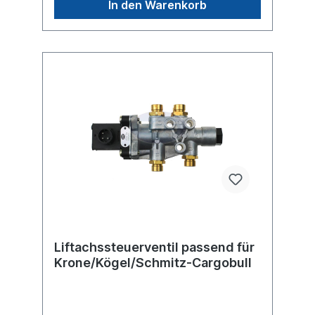
In den Warenkorb
Vergleichsnummer
2361688, 361688,3 61688NEUSchmitz
Cargobull Vergleichsnummer
1141678, 1060777weitere Informationen /
Vergleichsnummern siehe Anwendung für Es
handelt nicht sich um ein Originalteil der
Firma Wabco, sondern um ein baugleiches
ProduktSattel- oder Deichselanhänger mit
Liftachse Steuerung konventionell oder
durch ECAS / Trailer EBS. Das
Liftachskompaktventil hat die Aufgabe, die
Liftachse(n) manuell oder automatisch
anzuheben und wieder automatisch
abzusenken, sobald die am Boden
befindliche(n) Achse(n) ihre maximal
zulässige Belastung erreicht hat (haben).
Liftachssteuerventil passend für
Krone/Kögel/Schmitz-Cargobull