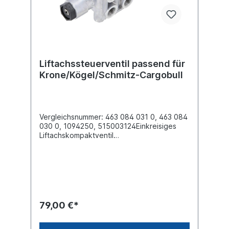
Liftachssteuerventil passend für
Krone/Kögel/Schmitz-Cargobull
Vergleichsnummer: 463 084 031 0, 463 084
030 0, 1094250, 515003124Einkreisiges
Liftachskompaktventil
(federrückgeführt)Gewinde Anschluss (11)
M16 x 1.5 Gewinde Anschluss (12) M16 x
1.5Gewinde Anschluss (21) 2x M16 x 1.5
Gewinde Anschluss (22) 2x M16 x 1.5
Gewinde Anschluss (31)
EntlüftungSpannung (V) 24 V, Nennstrom
220 mA, Schutzklasse IP 6K9Kmax.
79,00 €*
Betriebsdruck 13.0 barAbmessungen (mm)
194 x 65 x 66Krone Vergleichsnummer
515003124, 5058203500, 5820350Kögel