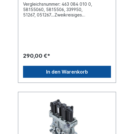
Vergleichsnummer: 463 084 010 0,
58155060, 5815506, 339950,
51267, 051267...Zweikreisiges
Liftachssteuerventil, Typ LACVGewinde
Anschluss (1) M16 x 1.5 Gewinde Anschluss
(2) M22 x 1.5 Gewinde Anschluss (21) M16 x
1.5 Gewinde Anschluss (22) M16 x 1.5
Gewinde Anschluss (23) M16 x 1.5 Gewinde
Anschluss (24) M16 x 1.5 Gewinde
Anschluss (3) EntlüftungGewinde Anschluss
290,00 €*
(41) M16 x 1.5 Gewinde Anschluss (42)
PrüfanschlussSpannung (V) 24, Nennstrom
220mA, Schutzklasse IP6K6Kmax.
In den Warenkorb
Betriebsdruck 13.0 bar Abmessungen
(mm)146 x 166 x 129Krone
Vergleichsnummer 58155060,
5815506Kögel Vergleichsnummer
339950Schmitz Cargobull
Vergleichsnummer 51267, 051267BPW
Achsen 02 4311 42 00weitere Informationen
/ Vergleichsnummern siehe Anwendung
für Es handelt sich nicht um ein Originalteil
der Firma Wabco, sondern um ein
baugleiches ProduktSattel- oder
Deichselanhänger mit Liftachse Steuerung