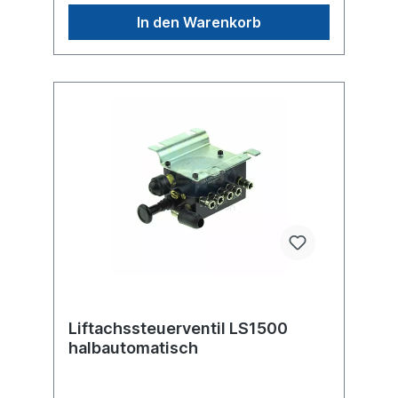
abzusenken, sobald die am Boden
In den Warenkorb
befindliche(n) Achse(n) ihre maximal
zulässige Belastung erreicht hat (haben).
Liftachssteuerventil LS1500
halbautomatisch