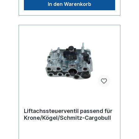
barSchraubenlängen (mm) 12.0 max.
In den Warenkorb
Betriebsdruck 13.0 barAbmessungen (mm)
139 x 166 x 107.5SCHMITZ CARGOBULL
50951, 050951FRUEHAUF
MO58229GOLDHOFER 163321KÄSSBOHRER
21153104010LANGENDORF 1111150ZORZI
1013153weitere Informationen /
Vergleichsnummern siehe Anwendung für Es
handelt sich nicht um ein Originalteil der
Firma Wabco, sondern um ein baugleiches
ProduktSattel- oder Deichselanhänger mit
Liftachse Steuerung konventionell oder
durch ECAS / Trailer EBS. Das
Liftachskompaktventil hat die Aufgabe, die
Liftachse(n) manuell oder automatisch
anzuheben und wieder automatisch
abzusenken, sobald die am Boden
befindliche(n) Achse(n) ihre maximal
zulässige Belastung erreicht hat (haben).
Liftachssteuerventil passend für
Krone/Kögel/Schmitz-Cargobull