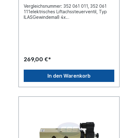
Vergleichsnummer: 352 061 011, 352 061
111elektrisches Liftachssteuerventil, Typ
ILASGewindemaß 4x
M16x1,5Steckeranschluss DIN Bayonet DIN
72585-A1-2.1-SN/K1Spannung (V) 24 ,
Nennstrom 340 mA, Schutzklasse
IP6K6Kmax. Betriebsdruck 13.0 barSattel-
oder Deichselanhänger mit Liftachse
Steuerung konventionell oder durch ECAS /
Trailer EBS. Das Liftachskompaktventil hat
269,00 €*
die Aufgabe, die Liftachse(n) manuell oder
automatisch anzuheben und wieder
automatisch abzusenken, sobald die am
In den Warenkorb
Boden befindliche(n) Achse(n) ihre maximal
zulässige Belastung erreicht hat (haben).