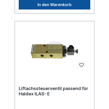
"Geräuschdämpfer"Spannung (V) 24 ,
In den Warenkorb
Nennstrom 340 mA, Schutzklasse
IP6K6Kmax. Betriebsdruck 13.0
barAbmessungen (mm) 210 x 66 x 195Krone
Vergleichsnummer 515015180Kögel
Vergleichsnummer 6503129Schmitz
Cargobull Vergleichsnummer
1105018weitere Informationen /
Vergleichsnummern siehe Anwendung für Es
handelt nicht sich um ein Originalteil der
Firma Wabco, sondern um ein baugleiches
ProduktSattel- oder Deichselanhänger mit
Liftachse Steuerung konventionell oder
durch ECAS / Trailer EBS. Das
Liftachskompaktventil hat die Aufgabe, die
Liftachse(n) manuell oder automatisch
anzuheben und wieder automatisch
abzusenken, sobald die am Boden
befindliche(n) Achse(n) ihre maximal
zulässige Belastung erreicht hat (haben).
Liftachssteuerventil passend für
Haldex ILAS- E