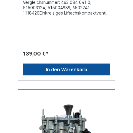
Vergleichsnummer: 463 084 041 0,
515003124, 515004989, 6502241,
1118420Einkreisiges Liftachskompaktventil
(federrückgeführt) mit Schnellverbinder-
VerschraubungenGewinde Anschluss (11) Ø
8 x 1 Gewinde Anschluss (12) Ø 8 x 1
Gewinde Anschluss (21) 2x Ø 8 x 1 Gewinde
Anschluss (22) 2x Ø 8 x 1Gewinde
Anschluss (31) EntlüftungSpannung (V) 24 V,
Nennstrom 220 mA, Schutzklasse IP
139,00 €*
6K9Kmax. Betriebsdruck 13.0
barAbmessungen (mm)194 x 65 x 66Krone
Vergleichsnummer
In den Warenkorb
515003124, 515004989Kögel
Vergleichsnummer 6502241Schmitz
Cargobull Vergleichsnummer 1118420Meiller
Vergleichsnummer
79903470193565Reparatursatz lieferbar
siehe 1094265Alternative ohne
Verschraubungen siehe 7612770weitere
Informationen / Vergleichsnummern siehe
Anwendung für Es handelt nicht sich um ein
Originalteil der Firma Wabco, sondern um
ein baugleiches ProduktSattel- oder
Deichselanhänger mit Liftachse Steuerung