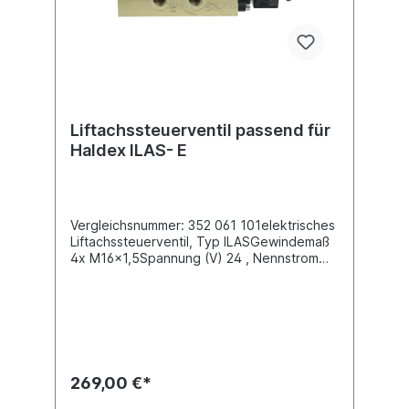
Liftachssteuerventil passend für
Haldex ILAS- E
Vergleichsnummer: 352 061 101elektrisches
Liftachssteuerventil, Typ ILASGewindemaß
4x M16x1,5Spannung (V) 24 , Nennstrom
340 mA, Schutzklasse
IP6K6KSteckeranschluss mit 3
Kontaktstiftenmax. Betriebsdruck 13.0
barSattel- oder Deichselanhänger mit
Liftachse Steuerung konventionell oder
durch ECAS / Trailer EBS. Das
Liftachskompaktventil hat die Aufgabe, die
269,00 €*
Liftachse(n) manuell oder automatisch
anzuheben und wieder automatisch