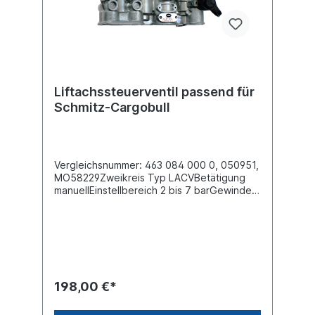
konventionell oder durch ECAS / Trailer
EBS. Das Liftachskompaktventil hat die
Aufgabe, die Liftachse(n) manuell oder
automatisch anzuheben und wieder
automatisch abzusenken, sobald die am
Boden befindliche(n) Achse(n) ihre maximal
zulässige Belastung erreicht hat (haben).
Liftachssteuerventil passend für
Schmitz-Cargobull
Vergleichsnummer: 463 084 000 0, 050951,
MO58229Zweikreis Typ LACVBetätigung
manuellEinstellbereich 2 bis 7 barGewinde
Anschluss (1) M16 x 1.5Gewinde Anschluss
(2) M22 x 1.5Gewinde Anschluss (21) M16 x
1.5Gewinde Anschluss (22) M16 x
1.5Gewinde Anschluss (23) M16 x
1.5Gewinde Anschluss (24) M16 x
1.5Gewinde Anschluss (3)
EntlüftungGewinde Anschluss (41) M16 x
198,00 €*
1.5Gewinde Anschluss (42)
PrüfanschlussSchaltdruck 4