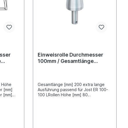
sser
Einweisrolle Durchmesser
e
100mm / Gesamtlänge
200mm
n Höhe
Gesamtlänge [mm] 200 extra lange
Ausführung passend für Jost ER 100-
r [mm]
100 LRollen Höhe [mm] 80
mm] 15
Bolzenlänge bis Mitte Bohrloch [mm]
ndpassend
106Rollen - Durchmesser [mm]
en /
100Bolzen Durchmesser [mm]
40Bohrloch für Sicherungsring [mm] 12
Material Stahl galv. verzinktpassend
für diverse Jost Hubschwingen /