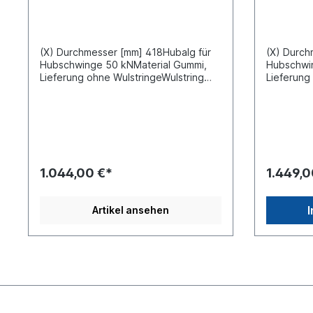
(X) Durchmesser [mm] 418Hubalg für
(X) Durch
Hubschwinge 50 kNMaterial Gummi,
Hubschwi
Lieferung ohne WulstringeWulstring
Lieferung
siehe 3231700passend für diverse
diverse J
Jost Hubschwingen /
Wechselb
Wechselbrücken-Systeme
1.044,00 €*
1.449,0
Artikel ansehen