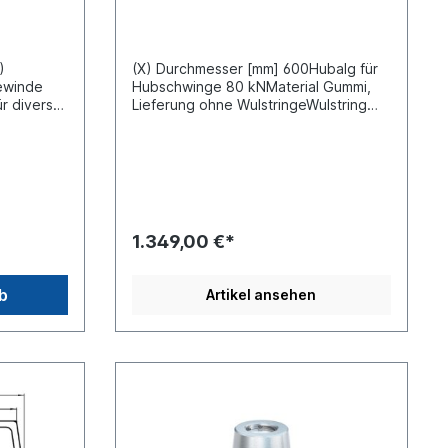
)
(X) Durchmesser [mm] 600Hubalg für
ewinde
Hubschwinge 80 kNMaterial Gummi,
ür diverse
Lieferung ohne WulstringeWulstring
siehe 3235000passend für diverse
Jost Hubschwingen /
Wechselbrücken-Systeme
1.349,00 €*
b
Artikel ansehen