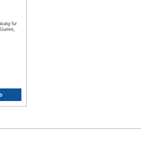
balg für
 Gummi,
se Jost
cken-
b