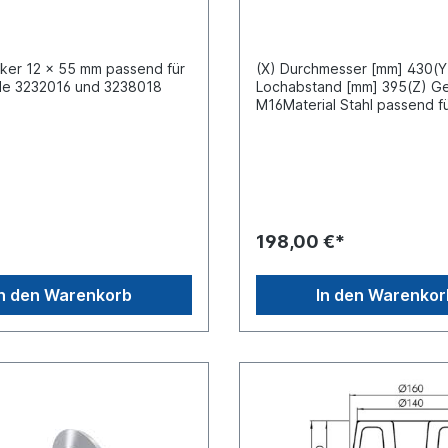
ker 12 x 55 mm passend für
(X) Durchmesser [mm] 430(Y
lle 3232016 und 3238018
Lochabstand [mm] 395(Z) G
M16Material Stahl passend f
Jost Hubschwingen /
Wechselbrücken-Systeme
198,00 €*
In den Warenkorb
In den Warenkor