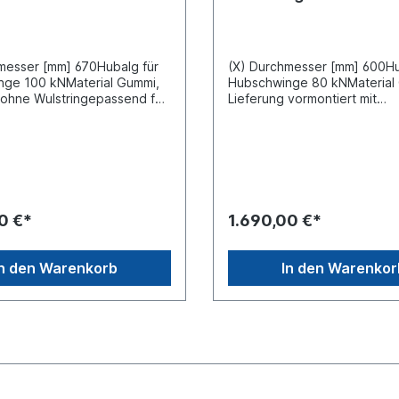
messer [mm] 670Hubalg für
(X) Durchmesser [mm] 600Hu
nge 100 kNMaterial Gummi,
Hubschwinge 80 kNMaterial
 ohne Wulstringepassend für
Lieferung vormontiert mit
ost Hubschwingen /
Wulstringepassend für diver
rücken-Systeme
Hubschwingen / Wechselbrü
Systeme
0 €*
1.690,00 €*
In den Warenkorb
In den Warenkor