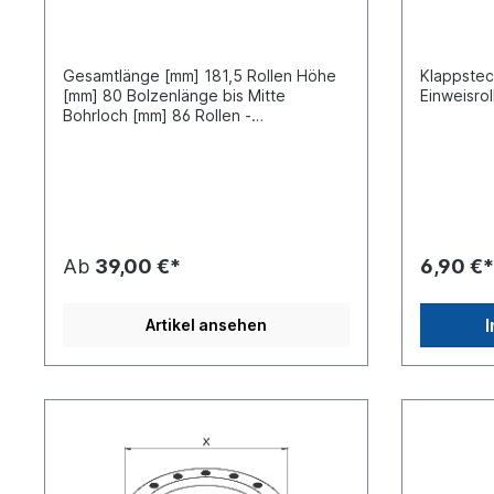
182mm
Gesamtlänge [mm] 181,5 Rollen Höhe
Klappstec
[mm] 80 Bolzenlänge bis Mitte
Einweisro
Bohrloch [mm] 86 Rollen -
Durchmesser [mm] 100Bolzen
Durchmesser [mm] 40Bohrloch für
Sicherungsring [mm] 12 Material Stahl
galv. verzinktpassend für diverse Jost
Hubschwingen / Wechselbrücken-
Systeme
Ab
39,00 €*
6,90 €*
Artikel ansehen