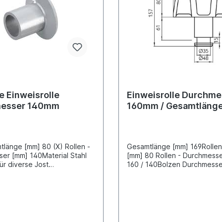
he Einweisrolle
Einweisrolle Durchme
esser 140mm
160mm / Gesamtläng
169mm
ge [mm] 80 (X) Rollen -
Gesamtlänge [mm] 169Rolle
er [mm] 140Material Stahl
[mm] 80 Rollen - Durchmesser [mm]
ür diverse Jost
160 / 140Bolzen Durchmesse
ngen / Wechselbrücken-
48Nut für Bolzensicherung [
Material Stahlguss ohne Ra
für diverse Jost Hubschwing
Wechselbrücken-Systeme