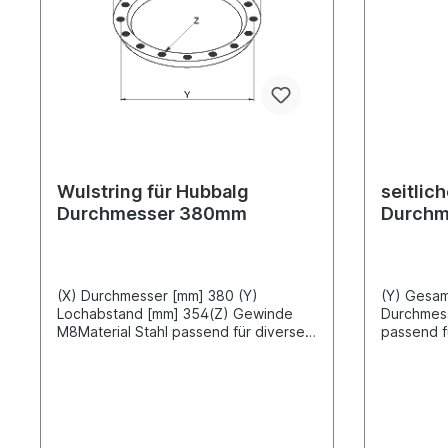
Wulstring für Hubbalg
seitlic
Durchmesser 380mm
Durchm
(X) Durchmesser [mm] 380 (Y)
(Y) Gesamtlän
Lochabstand [mm] 354(Z) Gewinde
Durchmess
M8Material Stahl passend für diverse
passend f
Jost Hubschwingen /
Hubschwi
Wechselbrücken-Systeme
Systeme