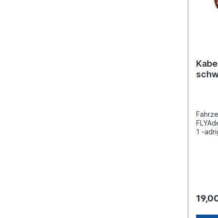
Kabe
schw
Fahrze
FLYAde
1 -adr
mm²DI
Preis 
(Stück
19,0