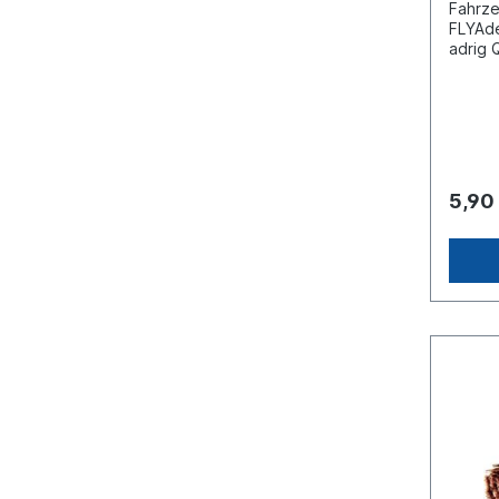
Fahrze
FLYAde
adrig 
6722-3
entspr
(Stück
5,90