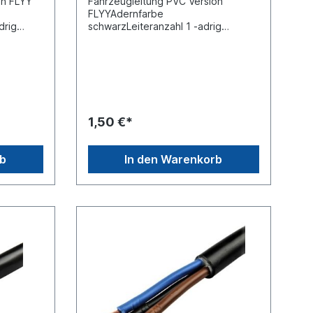
on FLYY
Fahrzeugleitung PVC Version
FLYYAdernfarbe
drig
schwarzLeiteranzahl 1 -adrig
IN/ISO
Querschnitt 1,0 x 1,5 mm²DIN/ISO
ntspricht
6722-3Meterware der Preis
preis)
entspricht dem Preis pro Meter
(Stückpreis)
1,50 €*
rb
In den Warenkorb