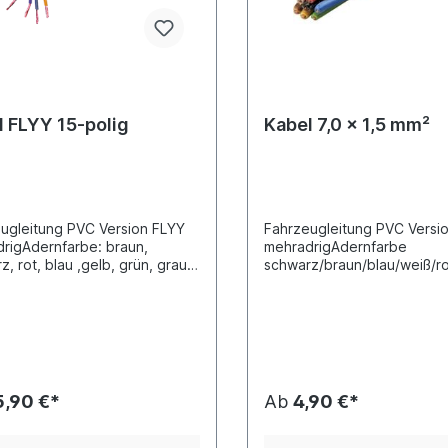
l FLYY 15-polig
Kabel 7,0 x 1,5 mm²
ugleitung PVC Version FLYY
Fahrzeugleitung PVC Versi
rigAdernfarbe: braun,
mehradrigAdernfarbe
, rot, blau ,gelb, grün, grau,
schwarz/braun/blau/weiß/ro
weiß, orange, grün/weiß,
elbLeiteranzahl 7-adrig Que
lau, schwarz/weiß, weiß/brau,
7,0 x 1,5 mm²DIN/ISO 6722
ot...Leiteranzahl 15-adrig
Meterware der Preis entsp
uerschnitt [mm²] 12 x 1,5
Preis pro Meter (Stückpreis
ernquerschnitt [mm²] 3 x 2,5
range, weiß und
ot)DIN/ISO 6722
5,90 €*
Ab
4,90 €*
: ADR/GGVS-geprüft
fahrengutfahrzeuge
ware der Preis