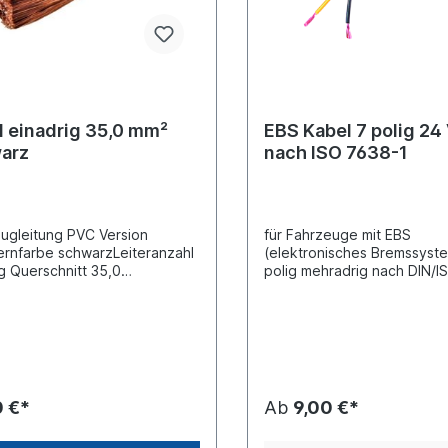
l einadrig 35,0 mm²
EBS Kabel 7 polig 24 
arz
nach ISO 7638-1
ugleitung PVC Version
für Fahrzeuge mit EBS
rnfarbe schwarzLeiteranzahl
(elektronisches Bremssyst
ig Querschnitt 35,0
polig mehradrig nach DIN/I
N/ISO 6722-3Meterware der
7638-1 Adernfarbe rot / braun (2 x
entspricht dem Preis pro Meter
4mm²) + schwarz/ gelb/ we
preis)
und grün-weiß (5 x 1,5mm²
12 mm , FLRY11YSpannung 
Material PU (Polyurethan)
Zulassungsart: ADR/GGVS-
für Gefahrengutfahrzeuge
0 €*
Ab
9,00 €*
zugelassen Meterware der Preis
entspricht dem Preis pro M