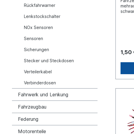
Fahrze
Rückfahrwarner
mehrad
schwar
Lenkstockschalter
Quersc
6722 M
NOx Sensoren
dem Pr
Sensoren
Sicherungen
1,50
Stecker und Steckdosen
Verteilerkabel
Verbinderdosen
Fahrwerk und Lenkung
Fahrzeugbau
Federung
Motorenteile