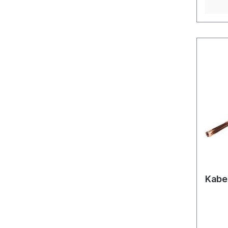
entspr
(Stück
Kabel