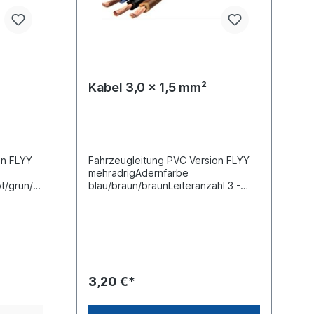
Kabel 3,0 x 1,5 mm²
on FLYY
Fahrzeugleitung PVC Version FLYY
mehradrigAdernfarbe
t/grün/g
blau/braun/braunLeiteranzahl 3 -
rschnitt
adrig Querschnitt 3,0 x 1,5
mm²DIN/ISO 6722 Meterware der
richt dem
Preis entspricht dem Preis pro Meter
)
(Stückpreis)
3,20 €*