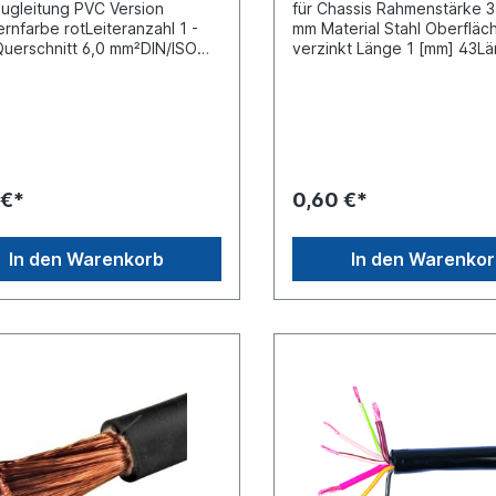
ugleitung PVC Version
für Chassis Rahmenstärke 3
rnfarbe rotLeiteranzahl 1 -
mm Material Stahl Oberfläc
Querschnitt 6,0 mm²DIN/ISO
verzinkt Länge 1 [mm] 43L
Meterware der Preis
[mm] 21Breite [mm] 12 mm 
icht dem Preis pro Meter
[mm] 5 mm nach DIN-Norm
preis)
(Federn/Splinte), DIN EN 10132-1
(Kaltband aus Stahl) DIN E
(Federstähle).
 €*
0,60 €*
In den Warenkorb
In den Warenko