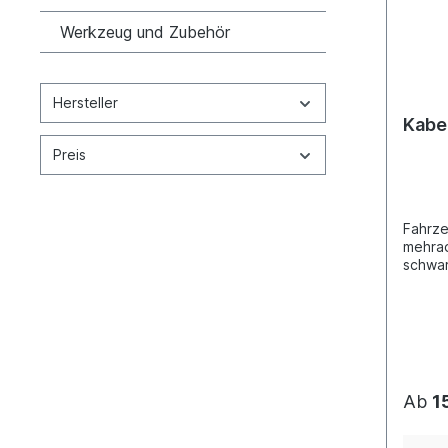
Werkzeug und Zubehör
Hersteller
Kabe
Preis
Fahrze
mehrad
schwarz
rosa, 
weiß/b
weiß/r
Adernq
mm² Ad
mm² (o
weiß/r
Ab
1
Zulassungsart
für Ge
zugelassen Meter