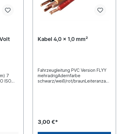
Volt
Kabel 4,0 x 1,0 mm²
Fahrzeugleitung PVC Version FLYY
em) 7
mehradrigAdernfarbe
SO ISO
schwarz/weiß/rot/braunLeiteranzahl
4-adrig Querschnitt 4,0 x 1,0
iß/ grün
mm²DIN/ISO 6722 Meterware der
)Kabel Ø
Preis entspricht dem Preis pro Meter
24 V
(Stückpreis)
geprüft
3,00 €*
eter