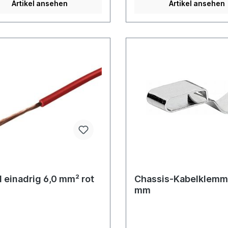
Artikel ansehen
Artikel ansehen
icht dem Preis pro Meter
preis)
 einadrig 6,0 mm² rot
Chassis-Kabelklemm
mm