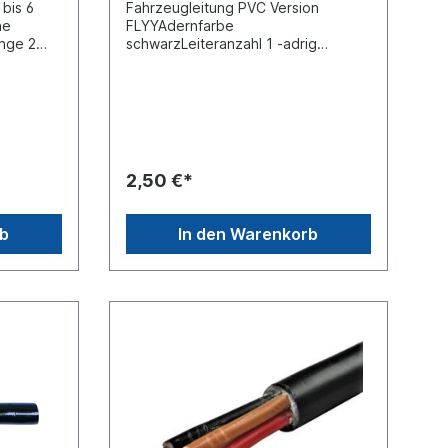
 bis 6
Fahrzeugleitung PVC Version
he
FLYYAdernfarbe
änge 2
schwarzLeiteranzahl 1 -adrig
Höhe
Querschnitt 1,0 x 2,5 mm²DIN/ISO
en
6722 Meterware der Preis entspricht
dem Preis pro Meter (Stückpreis)
N 10132-4
2,50 €*
rb
In den Warenkorb