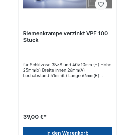
Riemenkrampe verzinkt VPE 100
Stück
für Schlitzöse 38x8 und 40x10mm (H) Höhe
25mm(b) Breite innen 26mm(A)
Lochabstand 51mm(L) Länge 66mm(B)
Breite 15mmMaterial verzinktVPE=
Verpackungseinheit 100 Stück im
KartonPreis gilt für 100 Stück
39,00 €*
In den Warenkorb