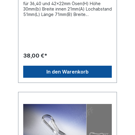
für 36,40 und 42x22mm Ösen(H) Höhe
30mm(b) Breite innen 21mm(A) Lochabstand
51mm(L) Länge 71mm(B) Breite
20mmMaterial verzinktVPE=
Verpackungseinheit 100 Stück im
KartonPreis gilt für 100 Stück
38,00 €*
In den Warenkorb