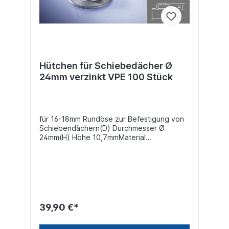
Hütchen für Schiebedächer Ø
24mm verzinkt VPE 100 Stück
für 16-18mm Rundöse zur Befestigung von
Schiebendächern(D) Durchmesser Ø
24mm(H) Höhe 10,7mmMaterial
verzinktVPE= Verpackungseinheit 100
Stück im KartonPreis gilt für 100 Stück
39,90 €*