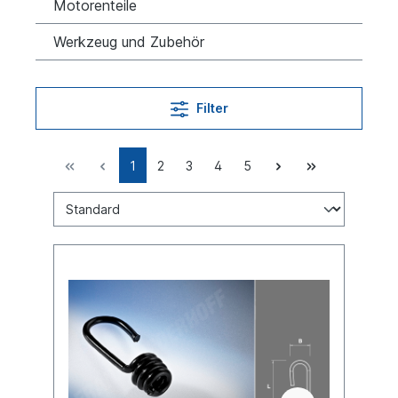
Motorenteile
Werkzeug und Zubehör
Filter
1
2
3
4
5