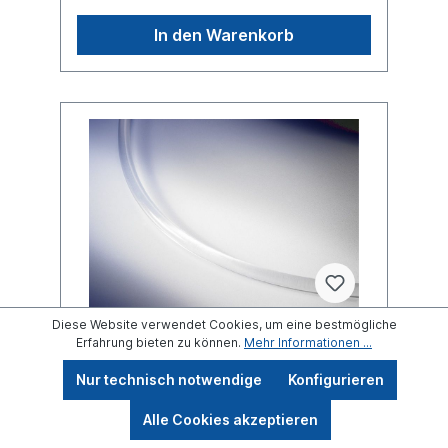
In den Warenkorb
Diese Website verwendet Cookies, um eine bestmögliche
Erfahrung bieten zu können.
Mehr Informationen ...
Planenseil 8mm Kunststoff silber
Nur technisch notwendige
Konfigurieren
VPE 100 Meter
Alle Cookies akzeptieren