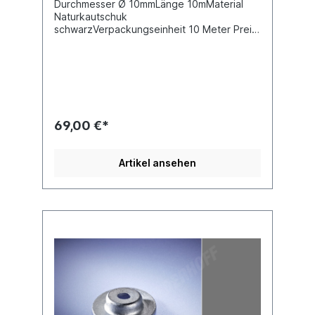
Durchmesser Ø 10mmLänge 10mMaterial
Naturkautschuk
schwarzVerpackungseinheit 10 Meter Preis
gilt für 10 MeterNicht mehr lieferbar, siehe
Ersatz 08190170
69,00 €*
Artikel ansehen