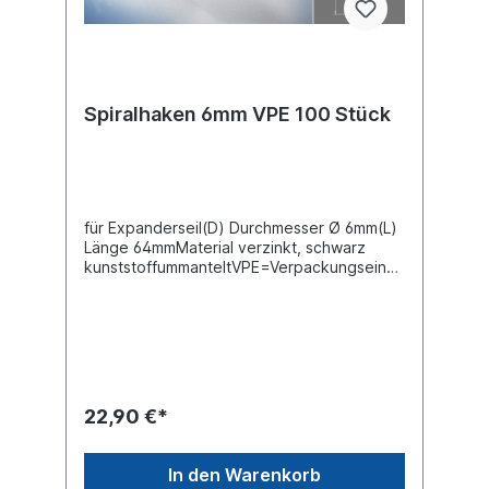
Spiralhaken 6mm VPE 100 Stück
für Expanderseil(D) Durchmesser Ø 6mm(L)
Länge 64mmMaterial verzinkt, schwarz
kunststoffummanteltVPE=Verpackungseinhe
it 100 StückPreis gilt für 100 im Karton
22,90 €*
In den Warenkorb