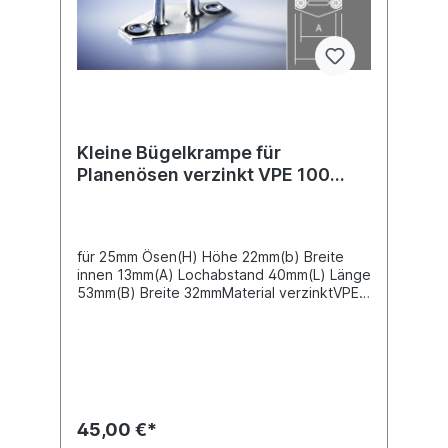
Kleine Bügelkrampe für
Planenösen verzinkt VPE 100
Stück
für 25mm Ösen(H) Höhe 22mm(b) Breite
innen 13mm(A) Lochabstand 40mm(L) Länge
53mm(B) Breite 32mmMaterial verzinktVPE=
Verpackungseinheit 100 Stück im
KartonPreis gilt für 100 Stück
45,00 €*