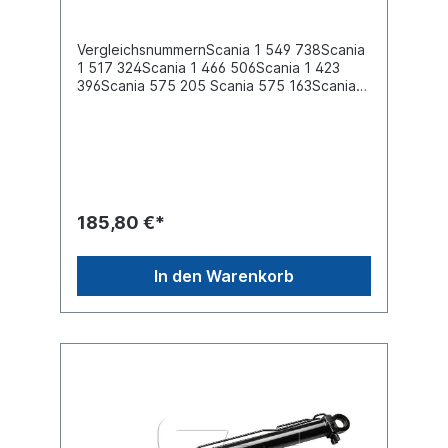
VergleichsnummernScania 1 549 738Scania
1 517 324Scania 1 466 506Scania 1 423
396Scania 575 205 Scania 575 163Scania
575 161Scania 575 102Scania 10 575
205 Scania 10 575 163 Scania 10 575
102 Scania 0 575 205 Scania 0 575
163 Scania 0 575 161 Scania 0 575 102 Es
handelt sich nicht um ein original Scania
Fahrerhauskippzylinder, sondern um ein
baugleiches Produkt.
185,80 €*
In den Warenkorb