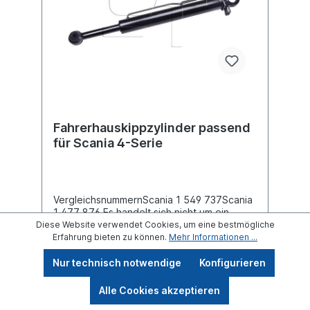
Fahrerhauskippzylinder passend
für Scania 4-Serie
VergleichsnummernScania 1 549 737Scania
1 477 876 Es handelt sich nicht um ein
original Scania Fahrerhauskippzylinder,
Diese Website verwendet Cookies, um eine bestmögliche
sondern um ein baugleiches Produkt.
Erfahrung bieten zu können.
Mehr Informationen ...
Nur technisch notwendige
Konfigurieren
Alle Cookies akzeptieren