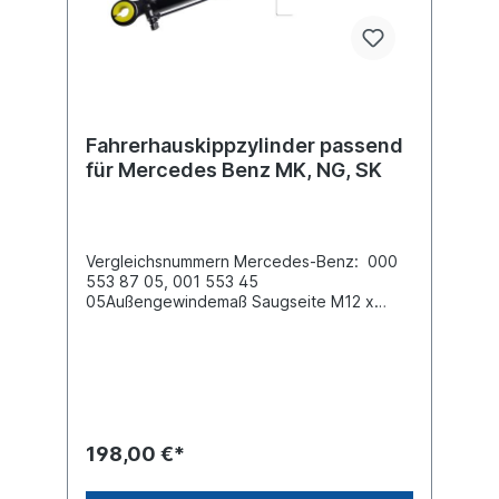
Fahrerhauskippzylinder passend
für Mercedes Benz MK, NG, SK
Vergleichsnummern Mercedes-Benz: 000
553 87 05, 001 553 45
05Außengewindemaß Saugseite M12 x
1,5 Außengewindemaß Druckseite M12 x
1,5 Länge [mm] 660 mmDurchmesser der
Befestigungspunkte [mm] 18 Hub [mm] 320
Es handelt sich nicht um ein original
Mercedes Benz Fahrerhauskippzylinder,
sondern um ein baugleiches Produkt.
198,00 €*