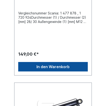
Vergleichsnummer Scania: 1 477 878 , 1
720 924Durchmesser (1) / Durchmesser (2)
[mm] 28/ 30 Außengewinde (1) [mm] M12 x
1,5 Außengewinde (2) [mm] M14 x 1,5
Durchmesser (1) [mm] 28 Durchmesser (2)
[mm] 54 Bohrung-Ø 1 [mm] 25 Bohrung-Ø 2
[mm] 33Länge [mm] 700 Hub [mm] 357
Gewindemaß (1) M14 x 1,5 Gewindemaß (2)
M14 x 1,5 Druck [bar] 280NKW -> Scania ->
P,G,R,T - SerieEs handelt sich nicht um ein
149,00 €*
original Scania Kippzylinder, sondern um ein
baugleiches Produkt
In den Warenkorb