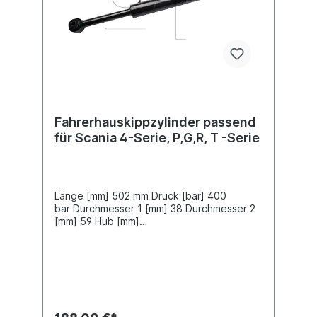
Fahrerhauskippzylinder passend
für Scania 4-Serie, P,G,R, T -Serie
Länge [mm] 502 mm Druck [bar] 400
bar Durchmesser 1 [mm] 38 Durchmesser 2
[mm] 59 Hub [mm]
319 Bohrungsdurchmesser 1 [mm]
25 Bohrungsdurchmesser 2 [mm]
33Gewindemaß (1) M12 x 1,5 Gewindemaß
(2) M14 x 1,5Vergleichsnummern
ScaniaScania 1 549 739Scania 1 517
325Scania 1 423 397Scania 1 720 926Scania
10 575 103Scania 10 575 164Scania 10 575