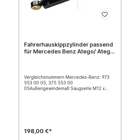
Fahrerhauskippzylinder passend
für Mercedes Benz Atego/ Atego
2
Vergleichsnummern Mercedes-Benz: 973
553 00 05, 375 553 00
05Außengewindemaß Saugseite M12 x
1,5 Außengewindemaß Druckseite M12 x
1,5 Länge [mm] 335 / 212
Außendurchmesser [mm] 60Anschlussanzahl
2 Farbe schwarz Durchmesser der
Befestigungspunkte [mm] 25/ 30 Hub [mm]
123 Druck [bar] 250 Es handelt sich nicht um
ein original Mercedes Benz
198,00 €*
Fahrerhauskippzylinder, sondern um ein
baugleiches Produkt.