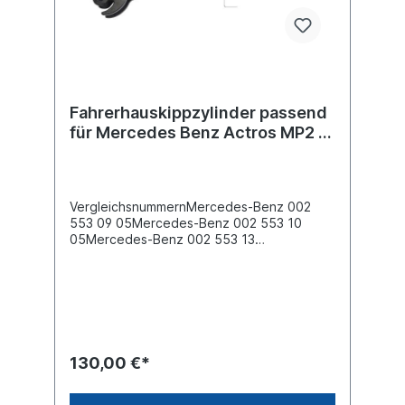
Fahrerhauskippzylinder passend
für Mercedes Benz Actros MP2 /
MP3
VergleichsnummernMercedes-Benz 002
553 09 05Mercedes-Benz 002 553 10
05Mercedes-Benz 002 553 13
05Mercedes-Benz 002 553 14 05 Es
handelt sich nicht um ein original Mercedes
Benz Fahrerhauskippzylinder, sondern um
ein baugleiches Produkt.
130,00 €*