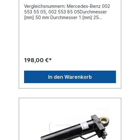
Vergleichsnummern: Mercedes-Benz 002
553 55 05, 002 553 85 05Durchmesser
[mm] 50 mm Durchmesser 1 [mm] 25
mm Bohrung-Ø [mm] 35 mm Bohrung-Ø 1
[mm] 24 mm Breite [mm] 29 mm Breite 1
[mm] 28 mm Länge [mm] 711 mm Hub [mm]
486 mm Druck [bar] 250 bar Es handelt sich
nicht um ein original Mercedes Benz
Fahrerhauskippzylinder, sondern um ein
baugleiches Produkt.
198,00 €*
In den Warenkorb