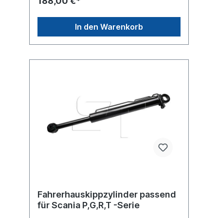
188,00 €*
206Scania 549 739Scania 0 549 739 Es
handelt sich nicht um ein original Scania
Fahrerhauskippzylinder, sondern um ein
In den Warenkorb
baugleiches Produkt.
Fahrerhauskippzylinder passend
für Scania P,G,R,T -Serie