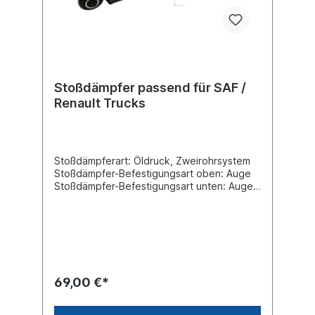
Stoßdämpfer passend für SAF /
Renault Trucks
Stoßdämpferart: Öldruck, Zweirohrsystem
Stoßdämpfer-Befestigungsart oben: Auge
Stoßdämpfer-Befestigungsart unten: Auge
min. Länge [mm] 328max. Länge [mm] 479
Durchmesser Außenrohr [mm] 80
Durchmesser Innenrohr [mm] 70
Innendurchmesser Auge oben [mm] 24
Innendurchmesser Auge unten [mm] 24
Breite Auge oben [mm] 62Breite Auge
unten [mm] 62Vergleichsnummer SAF:
69,00 €*
2.376.0010.00 / Renault Trucks: 5000 790
689Es handelt sich nicht um einen original
SAF, Renault Trucks oder Sachs