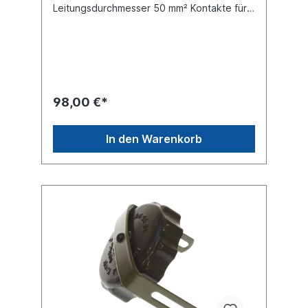
Leitungsdurchmesser 50 mm² Kontakte für
crimpen und lötenKabeldurchmesser max. :
13 mm Nennstrom Dauerlast: 168
AmpereSchaltstrom Kurzzeitbetrieb (10
Sek): 305 Ampere IP-rating: IP54 Material
Aluminium Farbe nato-
olivSteckverbindungen für
Sonderfahrzeuge nach VG 96917 passende
98,00 €*
Steckdose 090197202 und
090197204Elektrowendel 7201510
In den Warenkorb