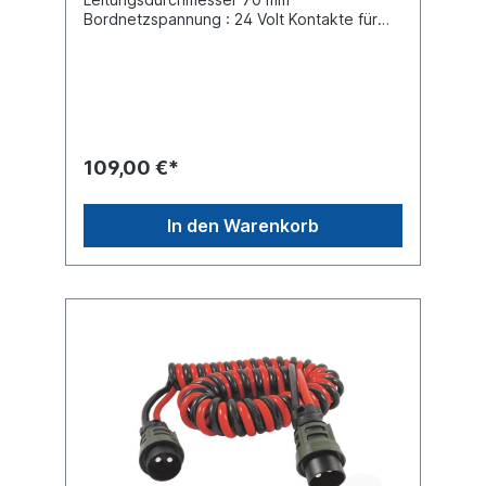
Bordnetzspannung : 24 Volt Kontakte für
löten mit Zugentlastung für
KabelleitungKabeldurchmesser 18
mmGehäuse : Gummi / Metall Nennstrom
Dauerlast : 207 AmpereSpitzenstrom
Kurzlast : 385 Ampere Schutzart (IP-Code)
X4Steckverbindungen für Sonderfahrzeuge
nach B VDA 72 594passende Steckdose
109,00 €*
siehe:Steckdose 090197222
In den Warenkorb