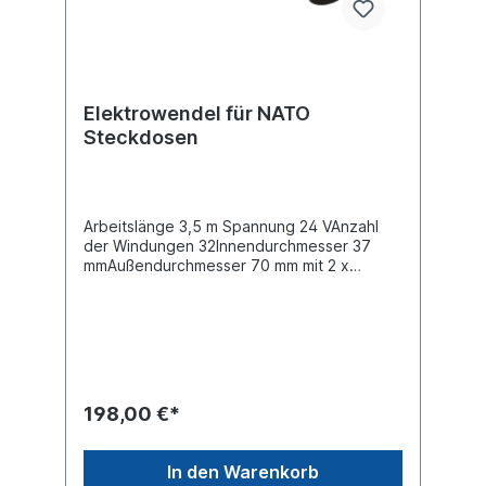
Elektrowendel für NATO
Steckdosen
Arbeitslänge 3,5 m Spannung 24 VAnzahl
der Windungen 32Innendurchmesser 37
mmAußendurchmesser 70 mm mit 2 x
Stecker Schraubverschluss
090197306Prüfzeichen VG 96927-12
Adernquerschnitt [mm²] 2 x 35Nennstrom
135 A Spitzenstrom 245 A Material PU
(Polyurethan)Mit NATO- Stecker komplett
montiert für Starthilfe
geeignetSteckverbindungen für
198,00 €*
Sonderfahrzeuge nach DIN VG 96927-12
In den Warenkorb