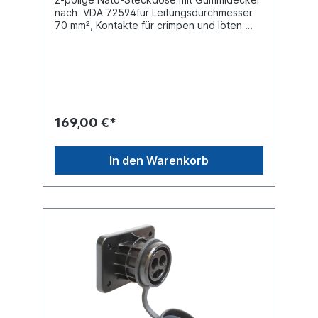
nach VDA 72594für Leitungsdurchmesser
70 mm², Kontakte für crimpen und löten
Bordnetzspannung : 24 Volt Lochabstand :
60 x 85mm Freimachung : Ø 66mm Für
Kabeldurchmesser 18 mmAnschluss mit M10
für Kabelschuh Gehäuse : Metall Nennstrom
Dauerlast : 207 AmpereSpitzenstrom
Kurzlast : 385 Ampere Schutzart (IP-Code)
X4Steckverbindungen für Sonderfahrzeuge
169,00 €*
nach B VDA 72 594passender Stecker
siehe:Stecker 090197322
In den Warenkorb