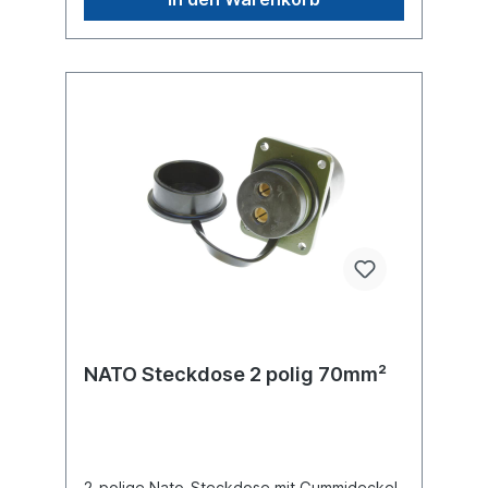
NATO Steckdose 2 polig 70mm²
2-polige Nato-Steckdose mit Gummideckel