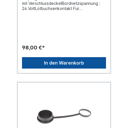
mit VerschlussdeckelBordnetzspannung :
24 VoltLötbuchsenkontakt Für
Kabeldurchmesser 18 / 24 mmGehäuse :
Metall Belastbarkeit bei 24V 15A Schutzart
(IP-Code) IP67Farbe nato-oliv
Steckverbindungen für Sonderfahrzeuge
nach VG 96923Steckdose ohne Deckel
siehe 090197012passender Stecker
siehe:Stecker 090197112
98,00 €*
In den Warenkorb