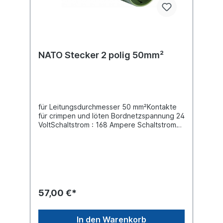
NATO Stecker 2 polig 50mm²
für Leitungsdurchmesser 50 mm²Kontakte
für crimpen und löten Bordnetzspannung 24
VoltSchaltstrom : 168 Ampere Schaltstrom
Kurzzeitbetrieb (10 Sek) 305 Ampere
Schutzart (IP-Code) IP54Material
MetallFarbe nato-olivSteckverbindungen
für Sonderfahrzeuge nach DIN VG 96923,
VG 96917 und ISO 4165passende
Steckdosen:090197202, 090197204,
090197224 und 090197226
57,00 €*
In den Warenkorb