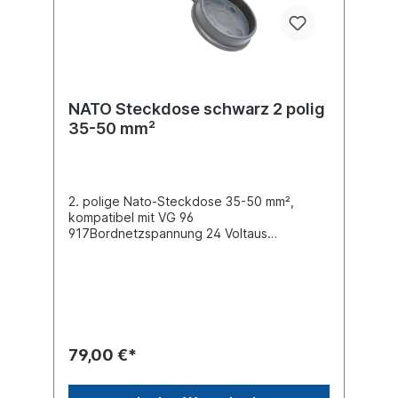
NATO Steckdose schwarz 2 polig
35-50 mm²
2. polige Nato-Steckdose 35-50 mm²,
kompatibel mit VG 96
917Bordnetzspannung 24 Voltaus
schwarzem Kunststoff und mit
Gummiabdeckungversilberten Kontaktstifte
zum Löten oder CrimpenLochabstand : 48 x
82mm Freimachung : Ø46mm
Steckverbindungen für Sonderfahrzeuge
nach DIN VG 96917folgende Ersatzteile
lieferbar:Kontaktbuchsen- Satz
79,00 €*
090197257Gummideckel
090197294Steckdosenhalter
090197395passende Stecker siehe:Stecker