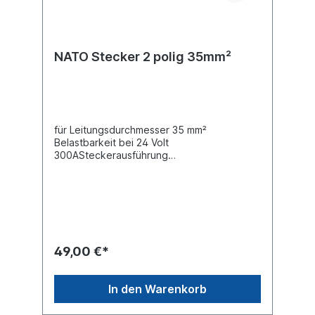
NATO Stecker 2 polig 35mm²
für Leitungsdurchmesser 35 mm²
Belastbarkeit bei 24 Volt
300ASteckerausführung
CrimpkontaktSteckerausführung
Lötstiftkontakt Schaltstrom 135
AmpereSchaltstrom Kurzzeitbetrieb (10
Sek) 245 Ampere Schutzart (IP-Code)
IP54Material Aluminium Farbe nato-
olivSteckverbindungen für
Sonderfahrzeuge nach DIN VG 96923, VG
49,00 €*
96917 und ISO 4165passende
Steckdosen:090197202, 090197204,
090197224 und 090197226
In den Warenkorb