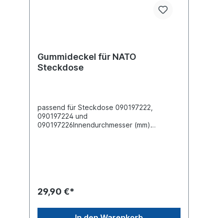
Gummideckel für NATO
Steckdose
passend für Steckdose 090197222,
090197224 und
090197226Innendurchmesser (mm)
60Außendurchmesser d1 (mm) 65Material:
TPE 036152
29,90 €*
In den Warenkorb