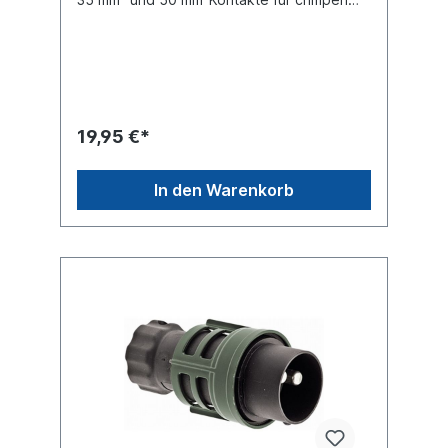
und löten Querschnitt 1 [mm²] 35
mm² Querschnitt 2 [mm²] 50
mm² Oberfläche versilbert Prüfzeichen VG
96917-S35-50 passende Steckdosen
siehe:Steckdose 090197202Steckdose
090197204Steckdose
090197224Steckdose 090197226
19,95 €*
In den Warenkorb