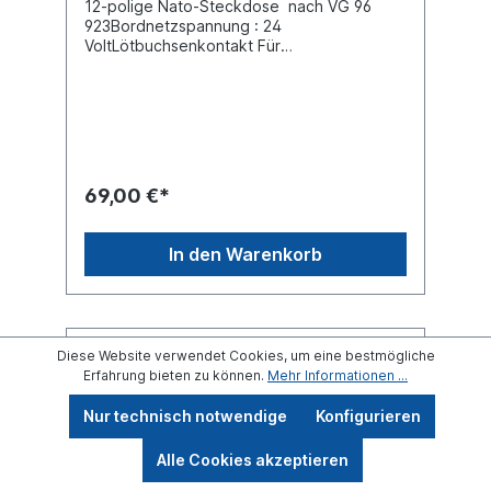
12-polige Nato-Steckdose nach VG 96
923Bordnetzspannung : 24
VoltLötbuchsenkontakt Für
Kabeldurchmesser 18 / 24 mmGehäuse :
Metall Belastbarkeit bei 24V 15A Schutzart
(IP-Code) IP67Farbe nato-oliv
Steckverbindungen für Sonderfahrzeuge
nach VG 96923Steckdose mit Deckel
siehe 51305411passender Stecker
siehe:Stecker 090197112
69,00 €*
In den Warenkorb
Diese Website verwendet Cookies, um eine bestmögliche
Erfahrung bieten zu können.
Mehr Informationen ...
Nur technisch notwendige
Konfigurieren
Alle Cookies akzeptieren