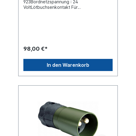
923Bordnetzspannung : 24
VoltLötbuchsenkontakt Für
Kabeldurchmesser 17,5 mmGehäuse :
Gummi / Metall Belastbarkeit bei 24V 15A
Schutzart (IP-Code) IP67Farbe nato-oliv
Steckverbindungen für Sonderfahrzeuge
nach VG 96923Steckdose mit Deckel
siehe 51305411 Steckdose ohne Deckel
siehe 090197012
98,00 €*
In den Warenkorb