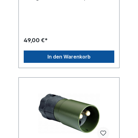
crimpen und löten Bordnetzspannung : 24
Volt Lochabstand : 48 x 82mm Freimachung
: Ø 46mm Gehäuse : Metall Nennstrom
Dauerlast : 168 AmpereSpitzenstrom
Kurzlast : 305 Ampere Schutzart (IP-Code)
IP54Steckverbindungen für
Sonderfahrzeuge nach DIN VG 96923, VG
49,00 €*
96917 und ISO 4165folgende Ersatzteile
lieferbar:Kontaktbuchsen- Satz
090197257Metalldeckel
In den Warenkorb
090197291Gummideckel
090197291Steckdosenhalter
090197395passende Stecker siehe:Stecker
090197302Stecker 090197306