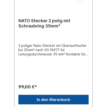
NATO Stecker 2 polig mit
Schraubring 35mm²
2 poliger Nato-Stecker mit Überwurfmutter
bis 35mm² nach VG 96917 für
Leitungsdurchmesser 35 mm² Kontakte für
crimpen und lötenKabeldurchmesser: 12
mm Nennstrom Dauerlast: 135
AmpereSpitzenstrom Kurzlast: 245
AmpereIP-rating: IP54 Material Aluminium
Farbe nato-olivSteckverbindungen für
Sonderfahrzeuge nach VG 96917 passende
Steckdose 090197202 und
99,00 €*
090197204Elektrowendel 7201510
In den Warenkorb