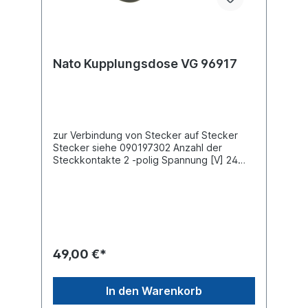
Nato Kupplungsdose VG 96917
zur Verbindung von Stecker auf Stecker
Stecker siehe 090197302 Anzahl der
Steckkontakte 2 -polig Spannung [V] 24
V Material Gummi Prüfzeichen VG 96917
C Querschnitt 1 [mm²] 35 mm² Querschnitt 2
[mm²] 50 mm² Nennstrom [A] 168 Ampere
Spitzenstrom [A] 305 Ampere
49,00 €*
In den Warenkorb