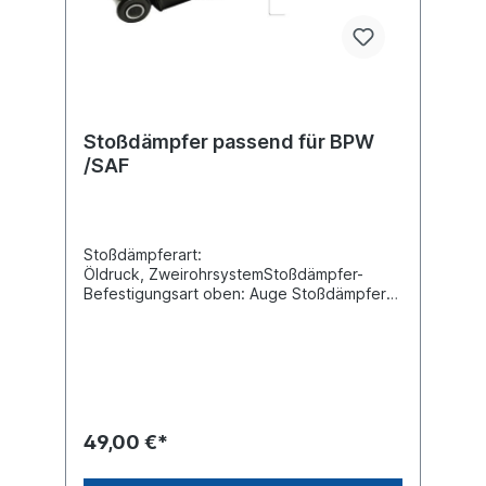
Stoßdämpfer passend für BPW
/SAF
Stoßdämpferart:
Öldruck, ZweirohrsystemStoßdämpfer-
Befestigungsart oben: Auge Stoßdämpfer-
Befestigungsart unten: Auge min. Länge
[mm] 468max. Länge [mm] 765Durchmesser
Außenrohr [mm] 76Durchmesser Innenrohr
[mm] 63.4Innendurchmesser Auge oben
[mm] 24Innendurchmesser Auge unten [mm]
24Breite Auge oben [mm] 55Breite Auge
unten [mm] 55Vergleichsnummer BPW:
49,00 €*
02.3722.13.00 / SAF: 2.376.0019.00Es
handelt sich nicht um einen original BPW,