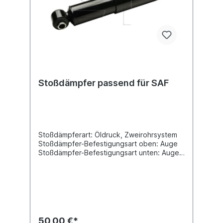
Stoßdämpfer passend für SAF
Stoßdämpferart: Öldruck, Zweirohrsystem
Stoßdämpfer-Befestigungsart oben: Auge
Stoßdämpfer-Befestigungsart unten: Auge
min. Länge [mm] 318max. Länge [mm]
438Durchmesser Außenrohr
[mm] Durchmesser Innenrohr [mm]
Innendurchmesser Auge oben [mm] 20
Innendurchmesser Auge unten [mm] 20
Breite Auge oben [mm] 78 Breite Auge
unten [mm] 68 Vergleichsnummer SAF:
50,00 €*