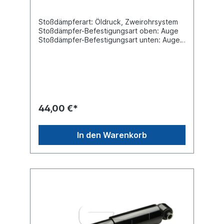
Stoßdämpferart: Öldruck, Zweirohrsystem
Stoßdämpfer-Befestigungsart oben: Auge
Stoßdämpfer-Befestigungsart unten: Auge
min. Länge [mm] 280max. Länge [mm]
410Durchmesser Außenrohr [mm]
Durchmesser Innenrohr [mm]
Innendurchmesser Auge oben [mm] 20
Innendurchmesser Auge unten [mm]
240Breite Auge oben [mm] Breite Auge
unten [mm] Vergleichsnummer SAF:
44,00 €*
2.376.0070.01Es handelt sich nicht um
einen original SAF oder Sachs Stoßdämpfer,
sondern um ein baugleiches Produkt.
In den Warenkorb