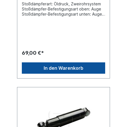
Stoßdämpferart: Öldruck, Zweirohrsystem
Stoßdämpfer-Befestigungsart oben: Auge
Stoßdämpfer-Befestigungsart unten: Auge
min. Länge [mm] 324max. Länge [mm]
478Durchmesser Außenrohr [mm] 80
Durchmesser Innenrohr [mm] 70
Innendurchmesser Auge oben [mm] 20
Innendurchmesser Auge unten [mm]
20Breite Auge oben [mm] 62 Breite Auge
unten [mm] 62Vergleichsnummer SAF:
69,00 €*
2.376.0010.02Achsen -> Gigant -> Gigant
Achsen -> SAF -> AR Achsen -> Schmitz
Cargobull -> Schmitz Cargobull Achsen -
In den Warenkorb
> Trailor -> L - Serie Achsen -> Trailor -> N
- SerieEs handelt sich nicht um einen
original SAF oder Sachs Stoßdämpfer,
sondern um ein baugleiches Produkt.