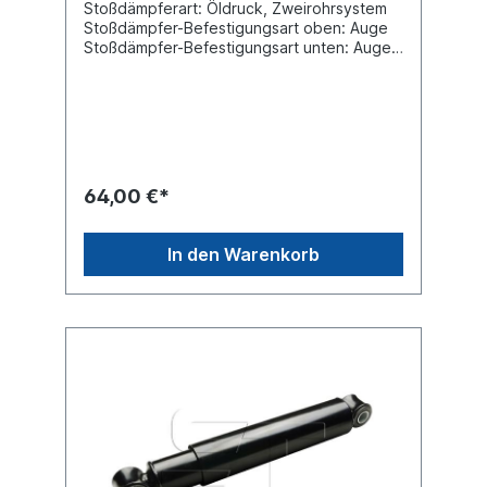
Stoßdämpferart: Öldruck, Zweirohrsystem
Stoßdämpfer-Befestigungsart oben: Auge
Stoßdämpfer-Befestigungsart unten: Auge
min. Länge [mm] 433 max. Länge [mm] 698
Durchmesser Außenrohr [mm] 80
Durchmesser Innenrohr [mm] 70
Innendurchmesser Auge oben [mm] 24
Innendurchmesser Auge unten [mm] 24
Breite Auge oben [mm] 55 Breite Auge
unten [mm] 55 Vergleichsnummer: SAF
64,00 €*
2.376.0032.00 Schmitz Cargobull 1020
636 Gigant 196102 Gigant 196133 Gigant
0196102 Gigant 0196133 Gigant
In den Warenkorb
70196133 Sachs 290 241Es handelt sich
nicht um einen original SAF oder Sachs
Stoßdämpfer, sondern um ein baugleiches
Produkt.