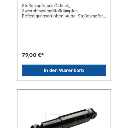
Stoßdämpferart: Öldruck,
ZweirohrsystemStoßdämpfer-
Befestigungsart oben: Auge Stoßdämpfer-
Befestigungsart unten: Auge min. Länge
[mm] 350max. Länge [mm] 532 Durchmesser
Außenrohr [mm] 80 Durchmesser Innenrohr
[mm] 70 Innendurchmesser Auge oben [mm]
20 Innendurchmesser Auge unten [mm] 20
Breite Auge oben [mm] 78Breite Auge
unten [mm] 68 Vergleichsnummer SAF:
79,00 €*
2.376.0072.01, 2.376.0072.00,
2.376.0072.02, 2.376.0072.52Es handelt
sich nicht um einen original SAF oder Sachs
In den Warenkorb
Stoßdämpfer, sondern um ein baugleiches
Produkt.