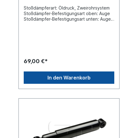
Stoßdämpferart: Öldruck, Zweirohrsystem
Stoßdämpfer-Befestigungsart oben: Auge
Stoßdämpfer-Befestigungsart unten: Auge
min. Länge [mm] 415max. Länge [mm]
655Durchmesser Außenrohr [mm] 80
Durchmesser Innenrohr [mm] 70
Innendurchmesser Auge oben [mm] 24
Innendurchmesser Auge unten [mm] 24
Breite Auge oben [mm] 55 Breite Auge
unten [mm] 55 Vergleichsnummer BPW:
69,00 €*
02.3722.12.00Vergleichsnummer SAF:
2.376.1005.00 Es handelt sich nicht um
einen original SAF, BPW oder Sachs
In den Warenkorb
Stoßdämpfer, sondern um ein baugleiches
Produkt.