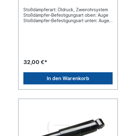
Stoßdämpferart: Öldruck, Zweirohrsystem
Stoßdämpfer-Befestigungsart oben: Auge
Stoßdämpfer-Befestigungsart unten: Auge
min. Länge [mm] 390max. Länge [mm] 635
Durchmesser Außenrohr [mm] 63,4
Durchmesser Innenrohr [mm] 50,8
Innendurchmesser Auge oben [mm] 20
Innendurchmesser Auge unten [mm] 20
Breite Auge oben [mm] 44Breite Auge
unten [mm] 44 Vergleichsnummer SAF:
32,00 €*
2.376.0002.00 Es handelt sich nicht um
einen original SAF oder Sachs Stoßdämpfer,
sondern um ein baugleiches Produkt.
In den Warenkorb