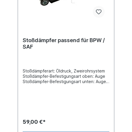
Stoßdämpfer passend für BPW /
SAF
Stoßdämpferart: Öldruck, Zweirohrsystem
Stoßdämpfer-Befestigungsart oben: Auge
Stoßdämpfer-Befestigungsart unten: Auge
min. Länge [mm] 354max. Länge [mm] 539
Durchmesser Außenrohr [mm] 80
Durchmesser Innenrohr [mm]
70Innendurchmesser Auge oben [mm] 24
Innendurchmesser Auge unten [mm] 24
Breite Auge oben [mm] 55 Breite Auge
unten [mm] 55 Vergleichsnummer BPW:
59,00 €*
02.3722.88.00Vergleichsnummer SAF:
2.376.4031.00Es handelt sich nicht um einen