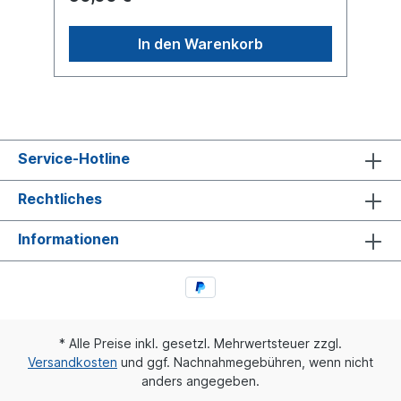
2.376.0071.01 Es handelt sich nicht um
einen original SAF oder Sachs Stoßdämpfer,
sondern um ein baugleiches Produkt.
In den Warenkorb
Service-Hotline
Rechtliches
Informationen
* Alle Preise inkl. gesetzl. Mehrwertsteuer zzgl.
Versandkosten
und ggf. Nachnahmegebühren, wenn nicht
anders angegeben.