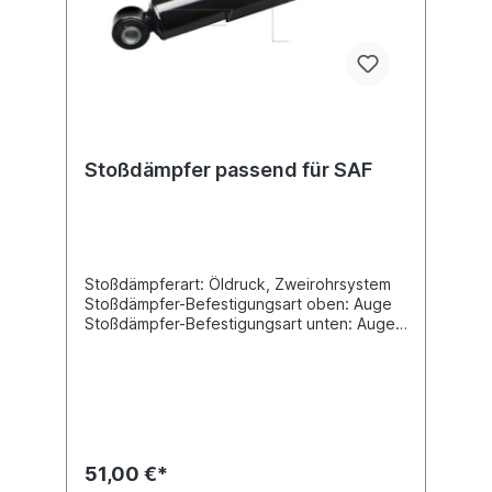
Stoßdämpfer passend für SAF
Stoßdämpferart: Öldruck, Zweirohrsystem
Stoßdämpfer-Befestigungsart oben: Auge
Stoßdämpfer-Befestigungsart unten: Auge
min. Länge [mm] 367 max. Länge [mm] 564
Durchmesser Außenrohr [mm] 80
Durchmesser Innenrohr [mm] 70
Innendurchmesser Auge oben [mm] 20
Innendurchmesser Auge unten [mm] 20
Breite Auge oben [mm] 62Breite Auge
unten [mm] 62 Vergleichsnummer SAF:
51,00 €*
2.376.0020.00 Es handelt sich nicht um