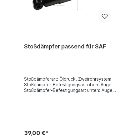
Stoßdämpfer passend für SAF
Stoßdämpferart: Öldruck, Zweirohrsystem
Stoßdämpfer-Befestigungsart oben: Auge
Stoßdämpfer-Befestigungsart unten: Auge
min. Länge [mm] 385max. Länge [mm] 618
Durchmesser Außenrohr [mm] 63,4
Durchmesser Innenrohr [mm]
54Innendurchmesser Auge oben [mm] 20
Innendurchmesser Auge unten [mm] 20
Breite Auge oben [mm] 45 Breite Auge
unten [mm] 45 Vergleichsnummer SAF:
39,00 €*
2.376.0003.02 Es handelt sich nicht um