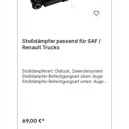
Stoßdämpfer passend für SAF /
Renault Trucks
Stoßdämpferart: Öldruck, Zweirohrsystem
Stoßdämpfer-Befestigungsart oben: Auge
Stoßdämpfer-Befestigungsart unten: Auge
min. Länge [mm] 328max. Länge [mm] 479
Durchmesser Außenrohr [mm] 80
Durchmesser Innenrohr [mm] 70
Innendurchmesser Auge oben [mm] 24
Innendurchmesser Auge unten [mm] 24
Breite Auge oben [mm] 62Breite Auge
unten [mm] 62Vergleichsnummer SAF:
69,00 €*
2.376.0010.00 / Renault Trucks: 5000 790
689Es handelt sich nicht um einen original