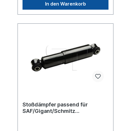
SAF oder Sachs Stoßdämpfer, sondern um
In den Warenkorb
ein baugleiches Produkt.
Stoßdämpfer passend für
SAF/Gigant/Schmitz
Cargobull/Trailor