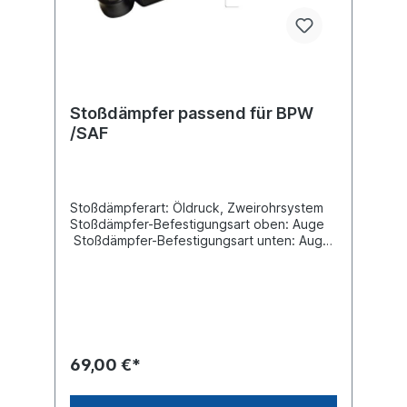
Stoßdämpfer passend für BPW
/SAF
Stoßdämpferart: Öldruck, Zweirohrsystem
Stoßdämpfer-Befestigungsart oben: Auge
Stoßdämpfer-Befestigungsart unten: Auge
min. Länge [mm] 327 max. Länge [mm] 495
Durchmesser Außenrohr [mm] 80
Durchmesser Innenrohr [mm]
70Innendurchmesser Auge oben [mm] 24,1
Innendurchmesser Auge unten [mm] 24
,1Breite Auge oben [mm] 55 Breite Auge
unten [mm] 55 Vergleichsnummer BPW:
69,00 €*
02.3722.83.00 / SAF: 2.376.4026.00Es
handelt sich nicht um einen original BPW,
SAF-Holland oder Sachs Stoßdämpfer,