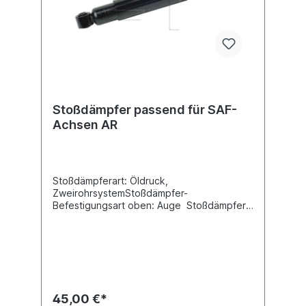
Stoßdämpfer passend für SAF-
Achsen AR
Stoßdämpferart: Öldruck,
ZweirohrsystemStoßdämpfer-
Befestigungsart oben: Auge Stoßdämpfer-
Befestigungsart unten: Auge min. Länge
[mm] 431max. Länge [mm] 717 Durchmesser
Außenrohr [mm] 63,4 Durchmesser
Innenrohr [mm] 54 Innendurchmesser Auge
oben [mm] 20Innendurchmesser Auge
unten [mm] 20 Breite Auge oben [mm] 45
Breite Auge unten [mm] 44
45,00 €*
Vergleichsnummer SAF: 2.376.0016.00 Es