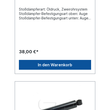
Stoßdämpferart: Öldruck, Zweirohrsystem
Stoßdämpfer-Befestigungsart oben: Auge
Stoßdämpfer-Befestigungsart unten: Auge
min. Länge [mm] 334max. Länge [mm] 515
Durchmesser Außenrohr [mm] 63,4
Durchmesser Innenrohr [mm]
54Innendurchmesser Auge oben [mm] 20
Innendurchmesser Auge unten [mm] 20
Breite Auge oben [mm] 50Breite Auge
unten [mm] 44 Vergleichsnummer SAF:
38,00 €*
2.376.0009.00 Es handelt sich nicht um
einen original SAF oder Sachs Stoßdämpfer,
sondern um ein baugleiches Produkt.
In den Warenkorb