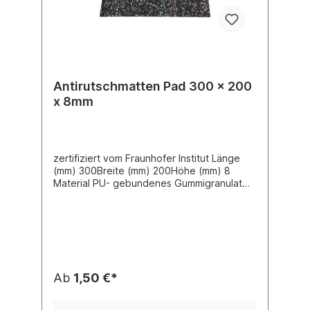
Antirutschmatten Pad 300 x 200
x 8mm
zertifiziert vom Fraunhofer Institut Länge
(mm) 300Breite (mm) 200Höhe (mm) 8
Material PU- gebundenes Gummigranulat
schwarz- meliertGleitreibwert 0,6
µIndividuelle Größen für Antirutschmatten
Pads und Rollen auf Anfrage -
Maximalbreite 1500 mm
Ab
1,50 €*