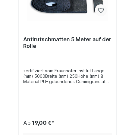
Antirutschmatten 5 Meter auf der
Rolle
zertifiziert vom Fraunhofer Institut Länge
(mm) 5000Breite (mm) 250Höhe (mm) 8
Material PU- gebundenes Gummigranulat
schwarz- meliertGleitreibwert 0,6
µIndividuelle Größen für Antirutschmatten
Pads und Rollen auf Anfrage -
Maximalbreite 1500 mm
Ab
19,00 €*