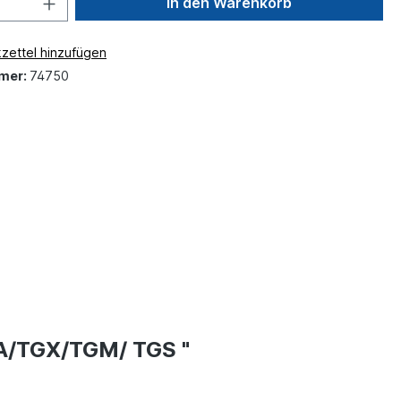
In den Warenkorb
zettel hinzufügen
mer:
74750
GA/TGX/TGM/ TGS "