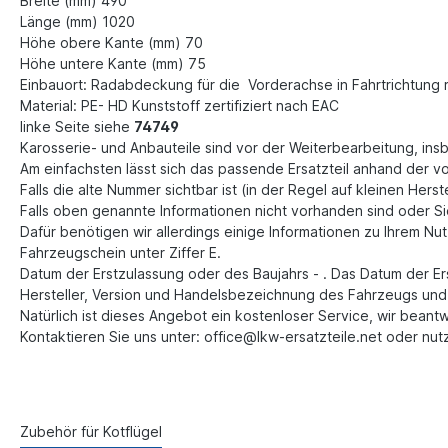
Breite (mm) 490
Länge (mm) 1020
Höhe obere Kante (mm) 70
Höhe untere Kante (mm) 75
Einbauort: Radabdeckung für die Vorderachse in Fahrtrichtung 
Material: PE- HD Kunststoff zertifiziert nach EAC
linke Seite siehe
74749
Karosserie- und Anbauteile sind vor der Weiterbearbeitung, ins
Am einfachsten lässt sich das passende Ersatzteil anhand der v
Falls die alte Nummer sichtbar ist (in der Regel auf kleinen Hers
Falls oben genannte Informationen nicht vorhanden sind oder Sie 
Dafür benötigen wir allerdings einige Informationen zu Ihrem N
Fahrzeugschein unter Ziffer E.
Datum der Erstzulassung oder des Baujahrs - . Das Datum der Er
Hersteller, Version und Handelsbezeichnung des Fahrzeugs und i
Natürlich ist dieses Angebot ein kostenloser Service, wir beant
Kontaktieren Sie uns unter: office@lkw-ersatzteile.net oder nut
Zubehör für Kotflügel