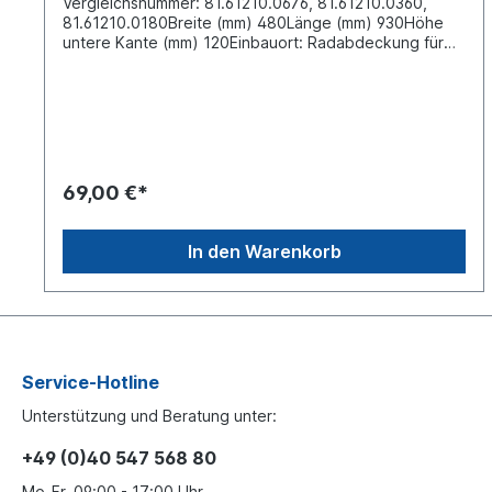
Vergleichsnummer: 81.61210.0676, 81.61210.0360,
81.61210.0180Breite (mm) 480Länge (mm) 930Höhe
untere Kante (mm) 120Einbauort: Radabdeckung für
die Vorderachse in Fahrtrichtung rechtsMaterial: PE-
HD Kunststoff zertifiziert nach EAClinke Seite siehe
83239 Karosserie- und Anbauteile sind vor der
Weiterbearbeitung, insbesondere vor der Lackierung,
auf ihre Passform hin zu überprüfen. Bereits
bearbeitete Teile sind vom Umtausch
ausgeschlossen. Am einfachsten lässt sich das
69,00 €*
passende Ersatzteil anhand der vorhandenen Nummer
auf dem alten Teil identifizieren. Falls die alte Nummer
sichtbar ist (in der Regel auf kleinen
In den Warenkorb
Herstellerplaketten, Stickern oder direkt auf das
Produkt gedruckt) lässt sich das passende Ersatzteil
eindeutig finden. Falls oben genannte Informationen
nicht vorhanden sind oder Sie sich nicht sicher sind, ob
die Nummer auf dem Ersatzteil richtig ist, ermitteln wir
gerne das passende Teil für Sie. Dafür benötigen wir
allerdings einige Informationen zu Ihrem Nutzfahrzeug:
Service-Hotline
Fahrzeugidentifizierungsnummer/Fahrgestellnummer
Unterstützung und Beratung unter:
(kurz: FIN oder VIN) - Eine 17-stellige Nummer, zu
finden auf dem Fahrzeugschein unter Ziffer E. Datum
+49 (0)40 547 568 80
der Erstzulassung oder des Baujahrs - . Das Datum der
Erstzulassung ist unter Ziffer B auf dem
Mo-Fr, 09:00 - 17:00 Uhr