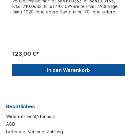
Vergleichsnummer: 81.66410.0362, 81.66410.0155,
81.61210.0683, 81.61210.1099Breite (mm) 490Länge
(mm) 1020Höhe obere Kante (mm) 70Höhe untere
Kante (mm) 75Einbauort: Radabdeckung für die
Vorderachse in Fahrtrichtung links Material: PE- HD
Kunststoff zertifiziert nach EACrechte Seite siehe
74750 Karosserie- und Anbauteile sind vor der
Weiterbearbeitung, insbesondere vor der Lackierung,
auf ihre Passform hin zu überprüfen. Bereits
bearbeitete Teile sind vom Umtausch
123,00 €*
ausgeschlossen. Am einfachsten lässt sich das
passende Ersatzteil anhand der vorhandenen Nummer
auf dem alten Teil identifizieren. Falls die alte Nummer
In den Warenkorb
sichtbar ist (in der Regel auf kleinen
Herstellerplaketten, Stickern oder direkt auf das
Produkt gedruckt) lässt sich das passende Ersatzteil
eindeutig finden. Falls oben genannte Informationen
nicht vorhanden sind oder Sie sich nicht sicher sind, ob
die Nummer auf dem Ersatzteil richtig ist, ermitteln wir
gerne das passende Teil für Sie. Dafür benötigen wir
Rechtliches
allerdings einige Informationen zu Ihrem Nutzfahrzeug:
Fahrzeugidentifizierungsnummer/Fahrgestellnummer
Widerrufsrecht/-formular
(kurz: FIN oder VIN) - Eine 17-stellige Nummer, zu
AGB
finden auf dem Fahrzeugschein unter Ziffer E. Datum
Lieferung, Versand, Zahlung
der Erstzulassung oder des Baujahrs - . Das Datum der