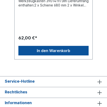
Werkzeugkasten 390141973Im Lieferumfang
enthalten:2 x Schiene 680 mm 2 x Winkel
400 mm Bestehend aus: 12 x Schrauben 12
x Muttern 24 x Unterlegscheiben
62,00 €*
In den Warenkorb
Service-Hotline
Rechtliches
Informationen