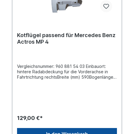
Kotflügel passend für Mercedes Benz
Actros MP 4
Vergleichsnummer: 960 881 54 03 Einbauort:
hintere Radabdeckung für die Vorderachse in
Fahrtrichtung rechtsBreite (mm) 590Bogenlänge
(mm) 1150Material: PE- HD Kunststoff zertifiziert
nach EAC Karosserie- und Anbauteile sind vor der
Weiterbearbeitung, insbesondere vor der
Lackierung, auf ihre Passform hin zu überprüfen.
Bereits bearbeitete Teile sind vom Umtausch
ausgeschlossen. Am einfachsten lässt sich das
passende Ersatzteil anhand der vorhandenen
129,00 €*
Nummer auf dem alten Teil identifizieren. Falls die
alte Nummer sichtbar ist (in der Regel auf kleinen
Herstellerplaketten, Stickern oder direkt auf das
In den Warenkorb