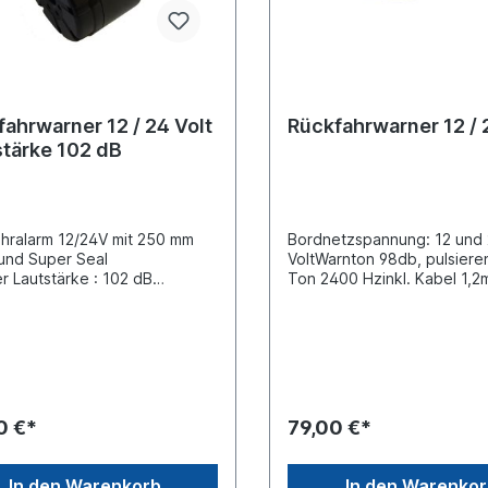
ahrwarner 12 / 24 Volt
Rückfahrwarner 12 / 
stärke 102 dB
hralarm 12/24V mit 250 mm
Bordnetzspannung: 12 und
und Super Seal
VoltWarnton 98db, pulsiere
r Lautstärke : 102 dB
Ton 2400 Hzinkl. Kabel 1,2
ärke [dB(A)], 2,6 kHz, 60
EndeADR-geprüft, Schutzk
in Abmessung : Ø x H : 58,8 x
IP68
Bolzenabstand: Ø 5,2 / 22
 schwarzem Kunststoff (ABS)
lvaniziertem Befestigungen
ng: 10W Arbeitstemperatur :
 +80 C° IP rating: IP54,
0 €*
79,00 €*
wasser geschütztEMC- und
eprüft Gegenstück
dosensatz siehe 099110018
In den Warenkorb
In den Warenko