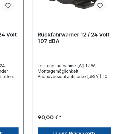
24 Volt
Rückfahrwarner 12 / 24 Volt
107 dBA
 24
Leistungsaufnahme [W] 12 W,
nder
Montagemöglichkeit:
m offenes
AnbauversionLautstärke [dB(A)] 107
lasse
Bordnetzspannung: 12 und 24 Volt
Stromaufnahme [A] 0,7 A Schutzart
(IP-Code) IP67 erfüllt ECE-Norm
R28 Zulassungsart ECE-
geprüft Signalton
Starkton Gehäusefarbe
schwarz Breite [mm] 43 mm Höhe
90,00 €*
[mm] 74 mm Länge [mm] 101
mm Steckerausführung AMP
Zubehör siehe:2 Meter Kabel mit
rb
In den Warenkorb