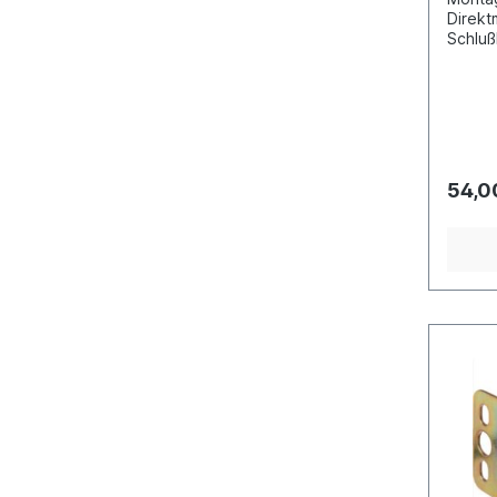
Direk
Schlu
Fahrz
24 Vol
Ton 24
Bohrun
offene
Schutz
54,0