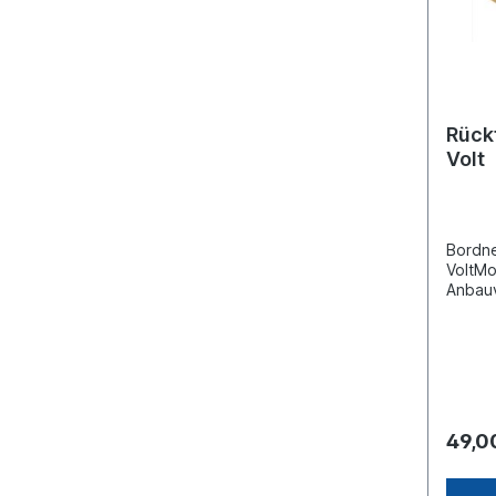
Rück
Volt
Bordne
VoltMo
Anbauv
Zulass
Kabel
mm Fr
Frequ
49,0