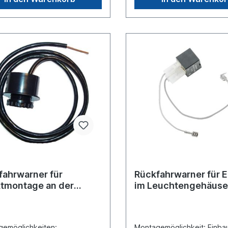
fahrwarner für
Rückfahrwarner für 
ktmontage an der
im Leuchtengehäus
leuchte 24 Volt
emöglichkeiten:
Montagemöglichkeit: Einba