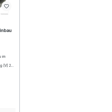
Einbau
e
u im
 [V] 24
50
(A)nur in
m