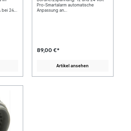
Pro-Smartalarm automatische
 bei 24
Anpassung an
nge (mm)
UmgebungslautstärkeMontagemögli
) 25ADR-
chkeit: AnbauversionWarnton 82 bis
102 dBA Gehäuse wasserdicht
verschlossenLänge (mm) 102Breite
(mm) 71Tiefe (mm) 41
89,00 €*
Artikel ansehen