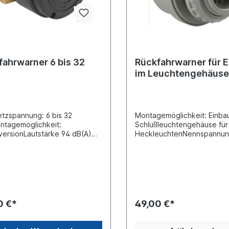
fahrwarner 6 bis 32
Rückfahrwarner für 
im Leuchtengehäus
tzspannung: 6 bis 32
Montagemöglichkeit: Einba
ntagemöglichkeit:
Schlußleuchtengehäuse für
ersionLautstärke 94 dB(A)
HeckleuchtenNennspannung
ungsart E-Typ-geprüft
VFrequenzbereich [Hz] 27
länge 120 mmDurchmesser 51
HzLautstärke [dB(A)] 90 dB
equenzbereich 1164 Hz
Verbindung mit Vignal LC7,
enzbereich 1280 Hz
LC9Kabellänge [mm] 130 m
0 €*
49,00 €*