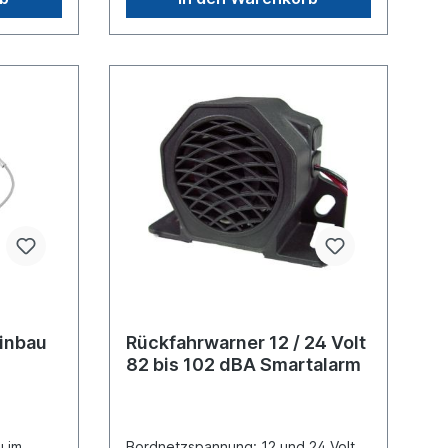
Stecker: 1106000Gummikappe für
Stecker: 1109507
Einbau
Rückfahrwarner 12 / 24 Volt
e
82 bis 102 dBA Smartalarm
u im
Bordnetzspannung: 12 und 24 Volt