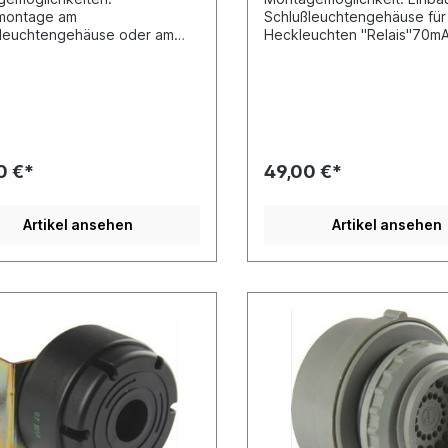
tmontage am
Schlußleuchtengehäuse für
ßleuchtengehäuse oder am
Heckleuchten "Relais"70mA
eugrahmenBordnetzspannung:
Volt92 dbA3300-500 HzLä
tWarnton 98db pulsierender
25Breite (mm) 25Höhe (mm
00 Hz Zentralbefestigung für
geprüft
g 28mm inkl. Kabel 1,2m
s EndeADR-geprüft,
klasse IP68
0 €*
49,00 €*
Artikel ansehen
Artikel ansehen