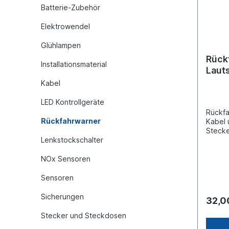
Batterie-Zubehör
Elektrowendel
Glühlampen
Rückf
Installationsmaterial
Laut
Kabel
LED Kontrollgeräte
Rückfa
Rückfahrwarner
Kabel 
Stecke
Lenkstockschalter
Lautst
mahl/m
37 mm 
NOx Sensoren
mm aus
mit ga
Sensoren
Leistu
-30 bis
Sicherungen
32,0
Spritz
ADR-g
Stecker und Steckdosen
Steck