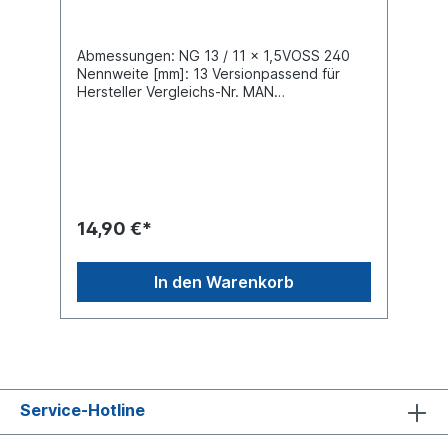
Abmessungen: NG 13 / 11 x 1,5VOSS 240
Nennweite [mm]: 13 Versionpassend für
Hersteller Vergleichs-Nr. MAN
06.56331.4212, Neoplan 06.56331.4212,
VOSS 09 00 79 99 70 VPE=
Verpackungseinheit, Preis gilt für 100 Stück
14,90 €*
In den Warenkorb
Service-Hotline