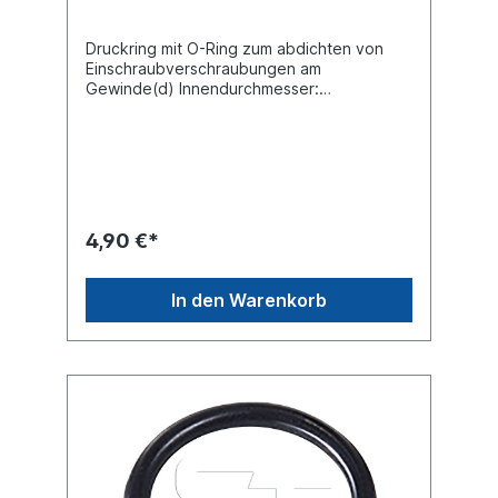
Druckring mit O-Ring zum abdichten von
Einschraubverschraubungen am
Gewinde(d) Innendurchmesser:
26,01Material: Cu Zn (Messing) / Gummi
EPDM nach ISO 9974-1
4,90 €*
In den Warenkorb