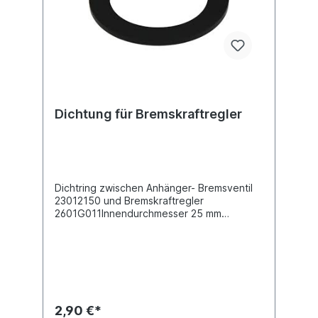
Dichtung für Bremskraftregler
Dichtring zwischen Anhänger- Bremsventil
23012150 und Bremskraftregler
2601G011Innendurchmesser 25 mm
Außendurchmesser 35 mm Dicke/Stärke 3.3
mmGummi EPDM nach ISO 9974-1
2,90 €*