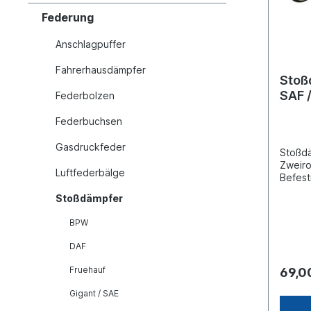
Federung
Anschlagpuffer
Fahrerhausdämpfer
Stoß
SAF /
Federbolzen
Federbuchsen
Gasdruckfeder
Stoßdä
Zweiro
Luftfederbälge
Befest
Stoßdä
Stoßdämpfer
Auge min. Länge [mm] 328max.
Länge [mm]
BPW
Außenrohr
Innenr
DAF
Innen
24 Innendurchmesser Auge unten
Fruehauf
69,0
[mm] 24 Breite Auge ob
62Brei
Gigant / SAE
62Verg