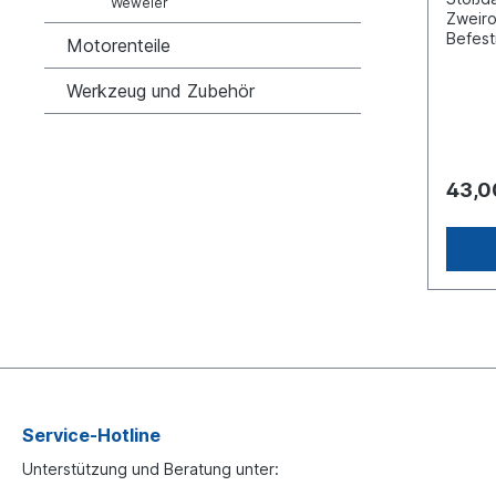
Weweler
Zweirohrsys
Befest
Motorenteile
Stoßdä
Auge min. Länge [mm] 294max.
Werkzeug und Zubehör
Länge [mm]
Außen
Innenr
Auge 
Innend
43,0
20Breit
Auge 
62Verg
742Es 
origin
Stoßdä
baugle
Service-Hotline
Unterstützung und Beratung unter: