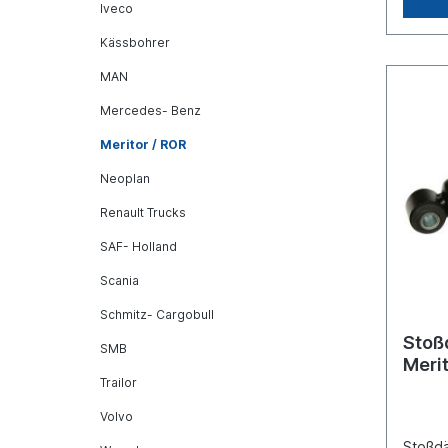
2.376.
Iveco
5000 7
um ein
Kässbohrer
Trucks
MAN
sonder
Produk
Mercedes- Benz
Meritor / ROR
Neoplan
Renault Trucks
SAF- Holland
Scania
Schmitz- Cargobull
Stoß
SMB
Meri
Trailor
Volvo
Stoßdä