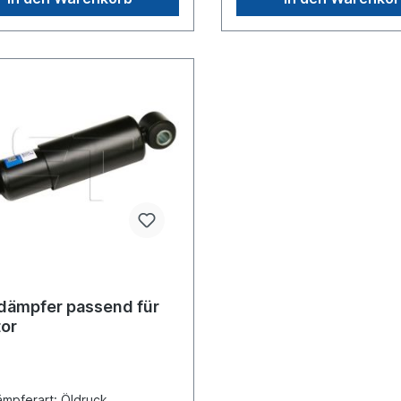
0010.00 / Renault Trucks:
745Vergleichsnummer SAE-
90 689Es handelt sich nicht
SMB: 9302060Vergleichsn
en original SAF, Renault
SCHMITZ CARGOBULL: 106
 oder Sachs Stoßdämpfer,
handelt sich nicht um einen 
n um ein baugleiches
Meritor oder Sachs Stoßdä
t.
sondern um ein baugleiche
Produkt.
dämpfer passend für
tor
mpferart: Öldruck,