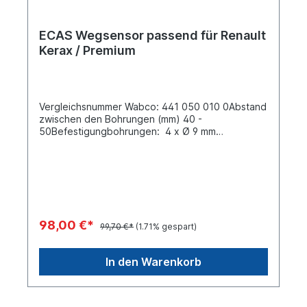
ECAS Wegsensor passend für Renault
Kerax / Premium
Vergleichsnummer Wabco: 441 050 010 0Abstand
zwischen den Bohrungen (mm) 40 -
50Befestigungbohrungen: 4 x Ø 9 mm
Elektrische Verbindung: M24 x 1Nennstrom 100
mASchutzklasse IP 6K9K passend für Hersteller
Vergleichsnummer:DAF 1505 053 Iveco 5 0313
5464 Renault Trucks 5021 170 129 Renault Trucks
5010 231 137 Scania 1 934 581 Volvo 0400 051
Wabco 441 050 010 0Zuordnungen:NKW ->
Renault Trucks -> Kerax NKW -> Renault Trucks -
98,00 €*
99,70 €*
(1.71% gespart)
> Premium
In den Warenkorb