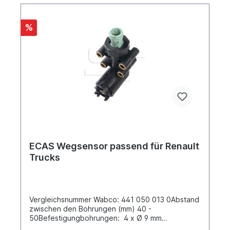
Benz -> Atego NKW -> Mercedes-Benz -> Axor 2
NKW -> Mercedes-Benz -> Axor NKW ->
Mercedes-Benz -> Citaro (O 530) NKW ->
%
Mercedes-Benz -> Conecto (O 345) NKW ->
Mercedes-Benz -> Econic NKW -> Mercedes-
Benz -> Integro (O 550) NKW -> Mercedes-Benz
-> Intouro NKW -> Mercedes-Benz -> OH Serie
NKW -> Mercedes-Benz -> Tourismo (O 350)
NKW -> Mercedes-Benz -> Touro (O 500)
ECAS Wegsensor passend für Renault
Trucks
Vergleichsnummer Wabco: 441 050 013 0Abstand
zwischen den Bohrungen (mm) 40 -
50Befestigungbohrungen: 4 x Ø 9 mm
Elektrische Verbindung: Bayonet DIN 72585-A1-