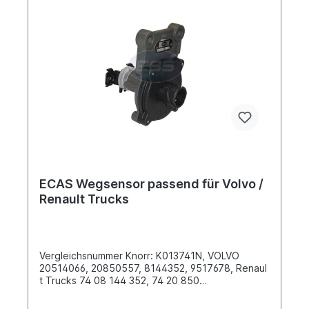
ECAS Wegsensor passend für Volvo /
Renault Trucks
Vergleichsnummer Knorr: K013741N, VOLVO
20514066, 20850557, 8144352, 9517678, Renaul
t Trucks 74 08 144 352, 74 20 850
557, 7408144352, 7420850557 Länge (mm)
85Breite (mm) 68Höhe (mm) 100Produktfamilie: