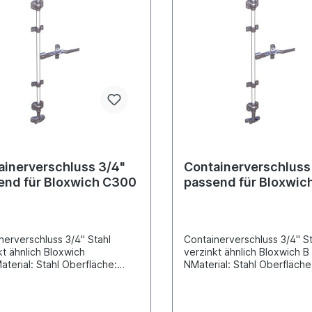
ainerverschluss 3/4"
Containerverschluss
end für Bloxwich C300
passend für Bloxwic
B2000 N
nerverschluss 3/4" Stahl
Containerverschluss 3/4" St
kt ähnlich Bloxwich
verzinkt ähnlich Bloxwich 
terial: Stahl Oberfläche:
NMaterial: Stahl Oberfläche
kt für Drehstangenrohr
für Drehstangenrohr Durch
esser 27mm Verschlussart:
27mm Verschlussart:
angenverschlussLieferung
DrehstangenverschlussLief