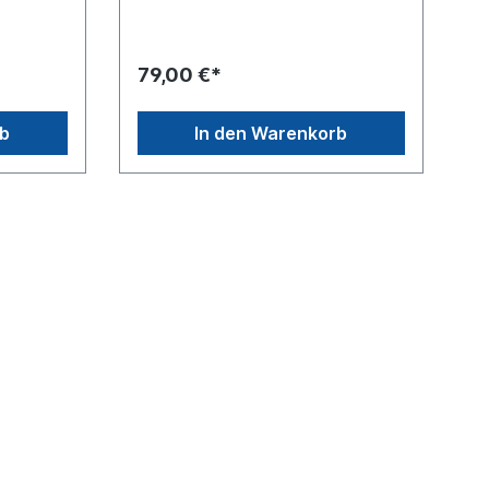
ohne Drehstangenrohr
79,00 €*
rb
In den Warenkorb