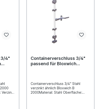
 3/4"
Containerverschluss 3/4"
h
passend für Bloxwich
B2000
ahl
Containerverschluss 3/4" Stahl
B 2000
verzinkt ähnlich Bloxwich B
: Verzinkt
2000Material: Stahl Oberfläche:
messer
Verzinkt für Drehstangenrohr
Durchmesser 27mm Verschlussart:
erung
DrehstangenverschlussLieferung