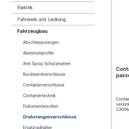
Elektrik
Fahrwerk und Lenkung
Fahrzeugbau
Abschleppstangen
Aluminiumprofile
Anti-Spray Schutzmatten
Cont
Bordwandverschlüsse
pass
Containerverschlüsse
Containertechnik
Contai
verzin
Dokumentenrollen
C300Ma
Verzin
Drehstangenverschlüsse
Durchm
Drehst
Ersatzradhalter