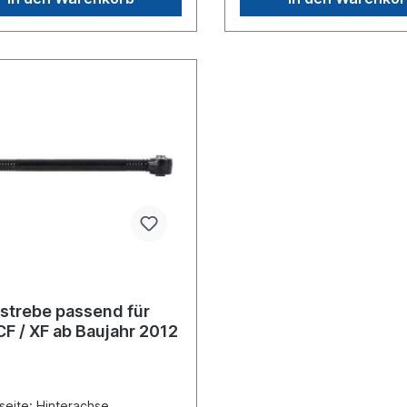
gleichsnummer Lemförder:
1620 439 Vergleichsnumme
01, 2231702weitere
Lemförder: 22916 01 weitere
ationen, siehe unter
Informationen, siehe unter
ung fürEs handelt sich nicht
Anwendung fürEs handelt si
 original DAF oder Lemförder
um ein original DAF oder L
, sondern um ein baugleiches
Lenker, sondern um ein bau
kt
Produkt
strebe passend für
F / XF ab Baujahr 2012
seite: Hinterachse