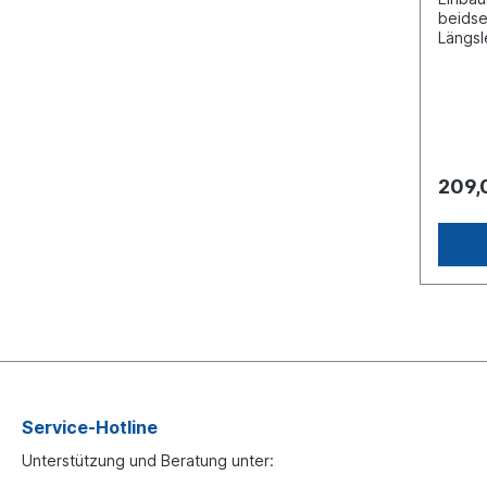
beidse
Längs
665 Ro
[mm]: 
17Loch
115Loc
115Ein
beidsei
verste
209,
188 2
Lemför
Inform
Anwend
um ein
Lenker
Produ
Service-Hotline
Unterstützung und Beratung unter: