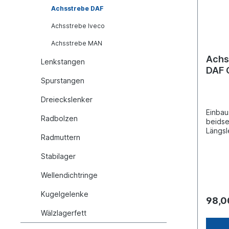
Achsstrebe DAF
Achsstrebe Iveco
Achsstrebe MAN
Achs
Lenkstangen
DAF C
Spurstangen
Dreieckslenker
Einbau
Radbolzen
beidse
Längsl
Radmuttern
Rohr-Ø
21Bohr
Stabilager
1 [mm] : 130Lochabstand 2 [
130Ein
Wellendichtringe
beidsei
verste
Kugelgelenke
(Molek
98,0
0281608 Vergleich
Wälzlagerfett
DAF: 2
1656 4