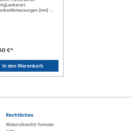
itigLenkerart:
lenkerAbmessungen [mm] :
hr-Ø [mm]: 46Bohrung-Ø 1
17Bohrung-Ø 2 [mm]:
abstand 1 [mm] :
habstand 2 [mm]:
bauseite: Hinterachse
tig verstellbar: nicht
llbarVergleichsnummer DAF:
00 €*
430Vergleichsnummer
der: 38916 01weitere
ationen, siehe unter
In den Warenkorb
ung fürEs handelt sich nicht
 original DAF oder Lemförder
, sondern um ein baugleiches
kt
Rechtliches
Widerrufsrecht/-formular