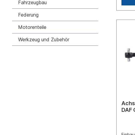
207Ver
Fahrzeugbau
35506 
Inform
Federung
Anwend
um ein
Motorenteile
Lenker
Produ
Werkzeug und Zubehör
Achs
DAF C
Einbau