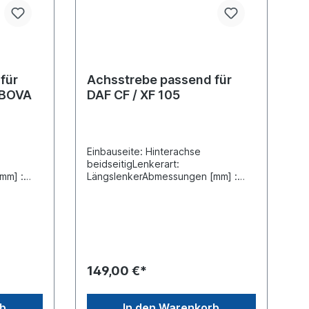
für
Achsstrebe passend für
 BOVA
DAF CF / XF 105
Einbauseite: Hinterachse
beidseitigLenkerart:
mm] :
LängslenkerAbmessungen [mm] :
ng-Ø 1
665 Rohr-Ø [mm]: 50Bohrung-Ø 1
[mm]: 17Bohrung-Ø 2 [mm]:
17Lochabstand 1 [mm] :
115Lochabstand 2 [mm]:
e
115Einbauseite: Hinterachse
beidseitig verstellbar: nicht
verstellbar Rep-Satz
149,00 €*
 siehe
(Molekulargelenk) lieferbar siehe
DAF: 661
0987208Vergleichsnummer
61 406,
DAF: 0099 990, 099 990
rb
In den Warenkorb