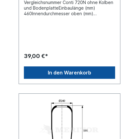
Vergleichsnummer Conti 720N ohne Kolben
und BodenplatteEinbaulänge (mm)
460Innendurchmesser oben (mm)
130,8Innendurchmesser unten (mm)
130,8Aussendurchmesser (mm)
240Kennzeichnung auf dem Balg
720NZuordnungenNKW -> MAN ->
MANNKW -> Mercedes-Benz -> LP NKW ->
Mercedes-Benz -> MK NKW -> Mercedes-
Benz -> NG NKW -> Mercedes-Benz -> SK
39,00 €*
NKW -> Neoplan -> Neoplan NKW -> Volvo
-> F 10 NKW -> Volvo -> F 12 NKW -> Volvo
-> FH 12 NKW -> Volvo -> FH 16 NKW ->
In den Warenkorb
Volvo -> FL 6 NKW -> Volvo -> FL 7 NKW ->
Volvo -> FM 7Weitere Details siehe
Abbildung und Anwendung fürEinzelteile
lieferbar Hohlfeder 2610040Abrollkolben
2621600Abrollkolben 3664570Es handelt
sich nicht um ein Originalteil, sondern um ein
baugleiches Produkt unserer Hausmarke
der Firma ST- Templin. Sie möchten einen
original, Conti oder Phoenix Luftfederbalg?
Gerne bieten wir Ihnen auch diese
Luftfederbälge an. Nutzen Sie dafür das
Kontaktformular oder rufen Sie uns gerne