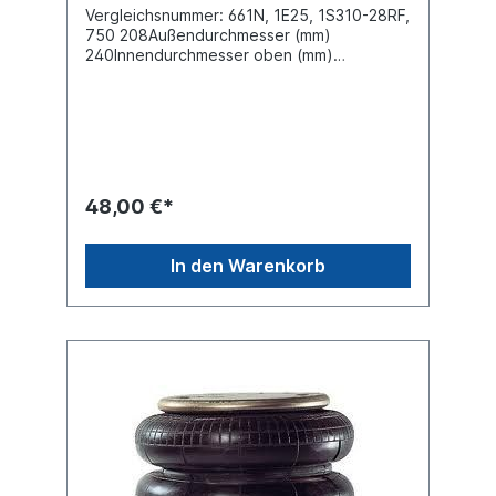
Vergleichsnummer: 661N, 1E25, 1S310-28RF,
750 208Außendurchmesser (mm)
240Innendurchmesser oben (mm)
150,8Innendurchmesser unten (mm)
150,8Bauhöhe (mm) 391Kennzeichnung auf
dem Balg: 661N, 1 E25, 1S310-28, 3661, 661
N5,661 N6,FD12S02RE, PNP304980101W01-
095-0021, W01-095-4058, 1R1C-390-
310, 1R1CF-390-310Achsen ->
Kässbohrer Achsen -> MeritorAchsen ->
48,00 €*
RABA Achsen -> Schmitz Cargobull NKW ->
Iveco NKW -> MANNKW -> Mercedes-Benz
-> Tourismo (O 350) NKW -> Mercedes-
In den Warenkorb
Benz -> Travego (O 580) NKW -> Neoplan
-> Cityliner NKW -> Neoplan -> Jetliner
NKW -> Neoplan -> Skyliner NKW -> Setra -
> Series 200 NKW -> Van Hool -> Van Hool
NKW -> Volvo -> F12Weitere Details siehe
Abbildung und Anwendung fürEs handelt
sich nicht um ein Conti Originalteil, sondern
um ein baugleiches Produkt unserer
Hausmarke der Firma ST- Templin. Sie
möchten einen original Conti, Firestone
oder Phoenix Luftfederbalg? Gerne bieten
wir Ihnen auch diese Luftfederbälge an.