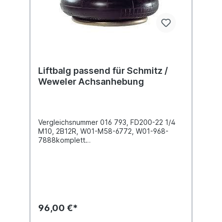
den passenden Luftfederbalg für Sie.
Liftbalg passend für Schmitz /
Weweler Achsanhebung
Vergleichsnummer 016 793, FD200-22 1/4
M10, 2B12R, W01-M58-6772, W01-968-
7888komplett
einbaufertig Außendurchmesser obere
Befestigungsplatte (mm)
159Außendurchmesser unten (mm)
159Bauhöhe (mm) 236Luftanschluss G 1/4"2
x Innengewinde M10 oben , 2 x
Innengewinde M10 untenBezeichnung auf
dem Balg: 016 793, FD200-22 1/4 M10,
96,00 €*
2B12R, W01-M58-6772, W01-968-7888,
US06910Achsen -> KroneAchsen ->