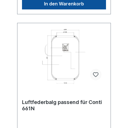
der Firma ST- Templin. Sie möchten einen
In den Warenkorb
original Conti, Firestone oder Phoenix
Luftfederbalg? Gerne bieten wir Ihnen auch
diese Luftfederbälge an. Nutzen Sie dafür
das Kontaktformular oder rufen Sie uns
gerne über unsere Service Nummer an. Wir
finden den passenden Luftfederbalg für
Sie.
Luftfederbalg passend für Conti
661N