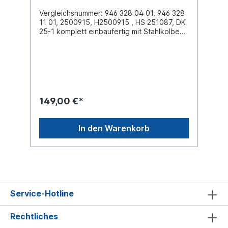
Vergleichsnummer: 946 328 04 01, 946 328
11 01, 2500915, H2500915 , HS 251087, DK
25-1 komplett einbaufertig mit Stahlkolben
(Federglocke) Außendurchmesser obere
Befestigungsplatte (mm)
259Außendurchmesser unten Abrollkolben
(mm) 258,5Bauhöhe Abrollkolben (mm)
146obere Platte: Luftanschluss / 1 x
Stehbolzen M20x2,5 mit Innengewinde für
Luftanschluss M14x1,5untere Platte: 4 x
149,00 €*
M12x1,75 (Lochabstand 144mm) Lieferung
ohne Befestigunsschrauben / Befestigungs-
SatzBezeichnung auf dem Balg: 946 328 04
In den Warenkorb
01, 946 328 11 01, SAMRO 2500915, SAMRO
H2500915, Hendrickson HS
251087,Phoenix 1 DK 25-1 , DT 4.80866,
S2290081300weitere Details siehe
Abbildung und Anwendung fürEs handelt
sich nicht um ein Mercedes Benz /
Hendrickson Originalteil, sondern um ein
Service-Hotline
baugleiches Produkt unserer Hausmarke
der Firma ST- Templin. Sie möchten einen
original SAF, Conti oder Phoenix
Rechtliches
Luftfederbalg? Gerne bieten wir Ihnen auch