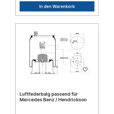
SMB Achsen -> Schmitz CargobullAchsen ->
In den Warenkorb
VALXAchsen -> Wewelerweitere Details
siehe Abbildung und Anwendung fürEs
handelt sich nicht um ein Schmitz / Weweler
Originalteil, sondern um ein baugleiches
Produkt unserer Hausmarke der Firma ST-
Templin. Sie möchten einen original Conti
oder Phoenix Luftfederbalg? Gerne bieten
wir Ihnen auch diese Luftfederbälge an.
Nutzen Sie dafür das Kontaktformular oder
rufen Sie uns gerne über unsere Service
Nummer an. Wir finden den passenden
Luftfederbalg für Sie.
Luftfederbalg passend für
Mercedes Benz / Hendrickson