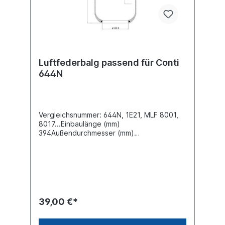
Luftfederbalg passend für Conti
644N
Vergleichsnummer: 644N, 1E21, MLF 8001,
8017...Einbaulänge (mm)
394Außendurchmesser (mm)
207Innendurchmesser oben (mm)
130,8Innendurchmesser unten (mm) 130,8
39,00 €*