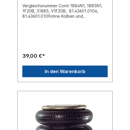
Vergleichsnummer Conti 1884N1, 1885N1,
1F20B, 31885, V1F20B, 81.43601.0104,
81.43601.0109ohne Kolben und
BodenplatteEinbaulänge (mm)
450Innendurchmesser oben (mm)
130,8Innendurchmesser unten (mm)
130,8Aussendurchmesser (mm)
230Kennzeichnung auf dem Balg
1884N1,1885N1, 1F20B, 31885, V1F20B,
1SC270-28, 1SC270-30ZuordnungenNKW -
39,00 €*
> Iveco -> EuroTech MTNKW -> MAN -> F
2000 NKW -> MAN -> F 90 NKW -> MAN ->
L 2000 NKW -> MAN -> M 2000 M NKW ->
In den Warenkorb
MAN -> M 90Ersatzteil lieferbarAbrollkolben
3664520Weitere Details siehe Abbildung
und Anwendung fürEs handelt sich nicht um
ein Iveco, MAN Originalteil, sondern um ein
baugleiches Produkt unserer Hausmarke
der Firma ST- Templin. Sie möchten einen
original Conti oder Phoenix Luftfederbalg?
Gerne bieten wir Ihnen auch diese
Luftfederbälge an. Nutzen Sie dafür das
Kontaktformular oder rufen Sie uns gerne
über unsere Service Nummer an. Wir finden