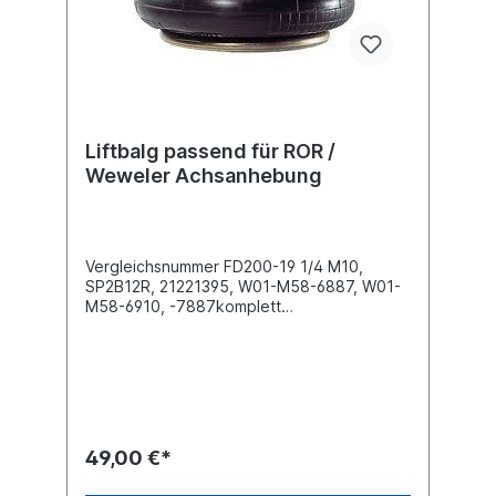
Nutzen Sie dafür das Kontaktformular oder
rufen Sie uns gerne über unsere Service
Nummer an. Wir finden den passenden
Luftfederbalg für Sie.
Liftbalg passend für ROR /
Weweler Achsanhebung
Vergleichsnummer FD200-19 1/4 M10,
SP2B12R, 21221395, W01-M58-6887, W01-
M58-6910, -7887komplett
einbaufertig Außendurchmesser obere
Befestigungsplatte (mm)
160Außendurchmesser unten (mm)
160Bauhöhe (mm) 210Luftanschluss G 1/4"2
x Innengewinde M10 oben , 2 x
Innengewinde M10 untenBezeichnung auf
dem Balg: 21221395, FD200-19 1/4 M10,
49,00 €*
2B12R, SP 2B12R, 21222663Achsen ->
Granning Achsen -> HendricksonAchsen ->