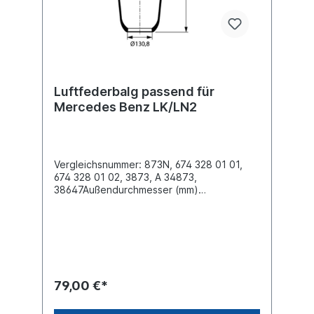
über unsere Service Nummer an. Wir finden
den passenden Luftfederbalg für Sie.
Luftfederbalg passend für
Mercedes Benz LK/LN2
Vergleichsnummer: 873N, 674 328 01 01,
674 328 01 02, 3873, A 34873,
38647Außendurchmesser (mm)
240Innendurchmesser oben (mm)
130,8Innendurchmesser unten (mm)
130,8Bauhöhe (mm) 595Kennzeichnung auf
dem Balg: 873N, 3873, 110802, RL9984,
MLF7160, A 34873NKW -> Mercedes-Benz
-> LK/LN2Weitere Details siehe Abbildung
und Anwendung fürEs handelt sich nicht um
79,00 €*
ein Conti Originalteil, sondern um ein
baugleiches Produkt unserer Hausmarke