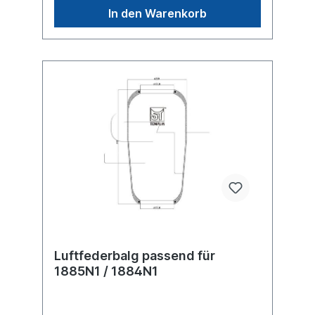
Mercedes-Benz -> Mercedes-Benz Axle
In den Warenkorb
Achsen -> Meritor -> FL9000 and
FL9000LAchsen -> Meritor -> RORweitere
Details siehe Abbildung und Anwendung
fürEs handelt sich nicht um ein SAF-Holland
Originalteil, sondern um ein baugleiches
Produkt unserer Hausmarke der Firma ST-
Templin. Sie möchten einen original SAF,
Conti oder Phoenix Luftfederbalg? Gerne
bieten wir Ihnen auch diese Luftfederbälge
an. Nutzen Sie dafür das Kontaktformular
oder rufen Sie uns gerne über unsere
Service Nummer an. Wir finden den
passenden Luftfederbalg für Sie.
Luftfederbalg passend für
1885N1 / 1884N1