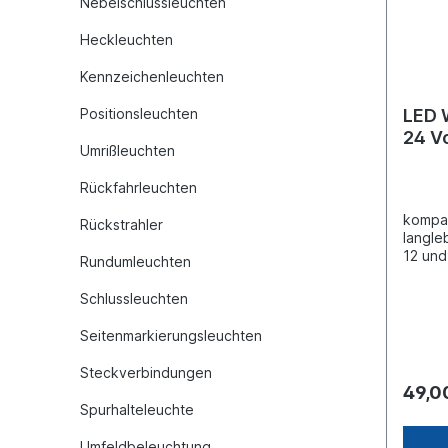
Nebelschlussleuchten
Heckleuchten
Kennzeichenleuchten
Positionsleuchten
LED W
24 V
Umrißleuchten
Rückfahrleuchten
kompak
Rückstrahler
langle
12 und
Rundumleuchten
200Ans
orange
Schlussleuchten
(mm): 
(mm): 
Seitenmarkierungsleuchten
aus P
Polycarbonat
Steckverbindungen
W Arbe
49,0
+65°C 
Spurhalteleuchte
EMC ge
Varian
Umfeldbeleuchtung