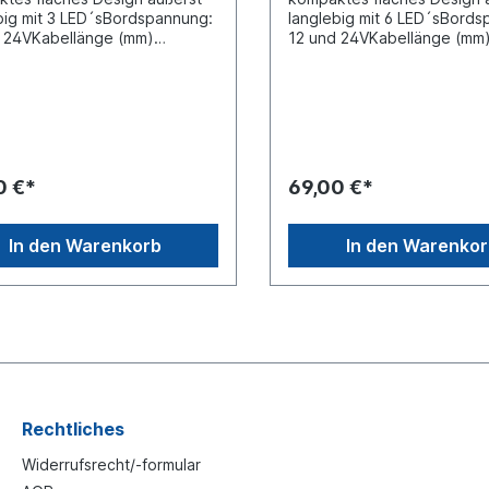
big mit 3 LED´sBordspannung:
langlebig mit 6 LED´sBords
 24VKabellänge (mm)
12 und 24VKabellänge (mm
schluss: open endBlinkfarbe:
2500Anschluss: open endBl
 Abmessungen L x H x T
orange Abmessungen L x H
80 x 29 x 10 Bolzenabstand
(mm): 110 x 29 x 10 Bolze
66 Lichtscheibe/Rahmen:
(mm): 96 Lichtscheibe/Rah
rbonat, Gehäuse aus
Polycarbonat, Gehäuse au
ium Leistung:
Aluminium Leistung: 17
rbeitstemperatur: -40°C bis
W Arbeitstemperatur: -40°C
0 €*
69,00 €*
IP Rating: IP69K Zertifizierung
+60°C IP Rating: IP69K Zert
R65, XA1, EMC und ADR
: ECE R65, XA1, EMC und A
igtfür horizontale Montage
genehmigtfür horizontale 
In den Warenkorb
In den Warenko
uster: 10 VariantenAnschlüsse
Blinkmuster: 10 VariantenA
: Weiss - (Masse), Pin 2: Rot +
: Pin 1: Weiss - (Masse), Pin
, Grün Blinkmuster-Wähler:
(Plus), Grün Blinkmuster-Wä
ronisation)Blitzmuster
(Synchronisation) Blitzmuster
: Mit dem grünen Kabel
wählen: Mit dem grünen Ka
n den verscheidenen
können den verscheidene
ustern gewählt werden, indem
Blitzmustern gewählt werd
z (0,5 - 2 Sek.) an +
es kurz (0,5 - 2 Sek.) an +
den wird. Wird das grüne
verbunden wird. Wird das 
Rechtliches
länger als 2 Sekunden an +
Kabel länger als 2 Sekunde
en, wechselt die Leuchte in
gehalten, wechselt die Leu
Widerrufsrecht/-formular
uster 1
Blitzmuster 1