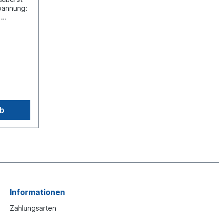
pannung:
)
inkfarbe:
 x T
nabstand
men:
s
 bis
ifizierung
DR
Montage
rb
nschlüsse
 2: Rot +
hler:
bel
n
en, indem
grüne
Informationen
n an +
chte in
Zahlungsarten