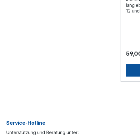
langle
12 und
2500An
orange
(mm): 
(mm): 
Polyca
Alumin
6,3W A
59,0
+60°C 
: ECE 
genehm
Blinkm
: Pin 1
(Plus)
(Synch
wählen
könne
Blitzm
es kur
verbun
Service-Hotline
Kabel 
gehalt
Unterstützung und Beratung unter:
Blitzm