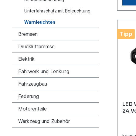
(Plus),
braun 
Unterfahrschutz mit Beleuchtung
(Synch
wählen
Warnleuchten
könne
Blitzm
Tipp
Bremsen
es kur
verbun
Kabel 
Druckluftbremse
gehalt
Blitzm
Elektrik
(Reset
zwei o
Fahrwerk und Lenkung
synchr
von al
Fahrzeugbau
nachde
Blitzm
wieder
Federung
LED W
Motorenteile
24 V
Werkzeug und Zubehör
kompak