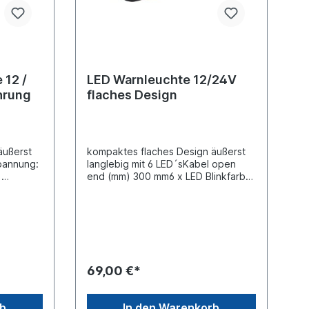
 12 /
LED Warnleuchte 12/24V
hrung
flaches Design
äußerst
kompaktes flaches Design äußerst
pannung:
langlebig mit 6 LED´sKabel open
)
end (mm) 300 mm6 x LED Blinkfarbe:
inkfarbe:
Gelb Blinkmuster: 10 Positionslicht,
 x T
gelbes Eternal Light Abmessungen, L
stand
x B x H: 134 x 40 x 12
 Rahmen
mm Lochabstand: 120
aus
mm Lichtscheibe:
izontale
Polycarbonat Gehäuse:
AluminiumLeistung (Blitz):
69,00 €*
 bis
9W Leistung (Positionslicht) :
fizierung
1,6W Arbeitstemperatur: -40°C bis
 1
+60°C IP Rating: IP69K Freigaben :
rb
In den Warenkorb