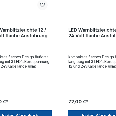
arnblitzleuchte 12 /
LED Warnblitzleuchte
olt flache Ausführung
24 Volt flache Ausfü
tes flaches Design äußerst
kompaktes flaches Design 
big mit 3 LED´sBordspannung:
langlebig mit 3 LED´sBords
 24VKabellänge (mm)
12 und 24VKabellänge (mm
chluss: open endBlinkfarbe:
2500Anschluss: open endBl
 Abmessungen L x H x T
orange Abmessungen L x H
88 x 6,6 x 30Bolzenabstand
(mm): 86 x 28 x 9Bolzenab
77,3Lichtscheibe und Rahmen
(mm): 77Lichtscheibe und
olycarbonatGehäuse aus
aus PolycarbonatGehäuse 
 Leistung: 6,5
AluminiumGenehmigt für hor
itstemperatur: -30°C bis
MontageLeistung: 6,9
0 €*
72,00 €*
IP Rating: IP68Zertifizierung :
W Arbeitstemperatur: -30°C
prüft Blinkmuster: 12
+80°C IP Rating: IP69KZerti
tenAnschlüsse : Pin 1: weiss +
: ECE R65, EMC, XA1 - Class
In den Warenkorb
In den Warenko