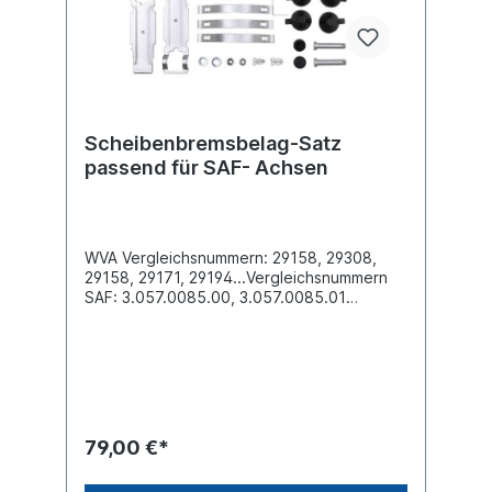
Scheibenbremsbelag-Satz
passend für SAF- Achsen
WVA Vergleichsnummern: 29158, 29308,
29158, 29171, 29194...Vergleichsnummern
SAF: 3.057.0085.00, 3.057.0085.01
Vergleichsnummern Schmitz-Cargobull: 1
161 563, 1005316 Vergleichsnummern
Krone: 550025995 Breite [mm]
210.7Dicke/Stärke [mm] 30Länge [mm]
210.7Höhe [mm] 107,1Bremssystem 659 ,
SK 7 Knorr / SB 4309 TOberfläche
beschichtetLieferung inklusive
79,00 €*
Befestigungssatz weitere Informationen,
siehe Anwendung fürEs handelt sich nicht