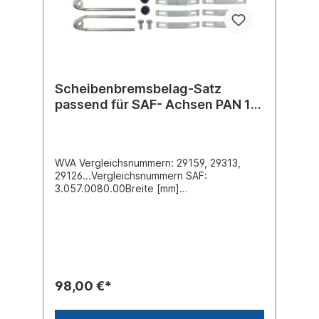
Scheibenbremsbelag-Satz
passend für SAF- Achsen PAN 19-
1
WVA Vergleichsnummern: 29159, 29313,
29126...Vergleichsnummern SAF:
3.057.0080.00Breite [mm]
210.5Dicke/Stärke [mm] 30Länge [mm]
210.5Höhe [mm] 92.5Bremssystem 659 ,
Wabco 19-1 (Plus)Oberfläche
beschichtetLieferung inklusive
Befestigungssatz Druckplatten siehe
6401959362Es handelt sich nicht um einen
original SAF Bremsbelag, sondern um ein
98,00 €*
baugleiches Produkt