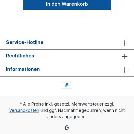
um einen original SAF oder Knorr
In den Warenkorb
Bremsbelag, sondern um ein baugleiches
Produkt
Service-Hotline
Rechtliches
Informationen
* Alle Preise inkl. gesetzl. Mehrwertsteuer zzgl.
Versandkosten
und ggf. Nachnahmegebühren, wenn nicht
anders angegeben.