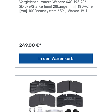
Vergleichsnummern Wabco: 640 195 936
2Dicke/Stärke [mm] 28Länge [mm] 180Höhe
[mm] 100Bremssystem 659 , Wabco 19-1
(Plus) siehe Pos. 18 Satz bestehend aus 2
x Druckplatte links und rechts für ein
BremssattelBenötigen Sie komplett für eine
Achse, müssen Sie 2 Sätze bestellen!
249,00 €*
In den Warenkorb