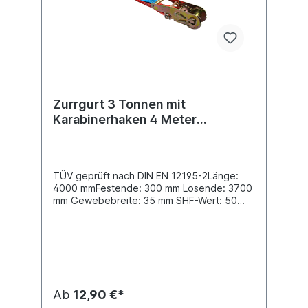
Zurrgurt 3 Tonnen mit
Karabinerhaken 4 Meter
Standard-Ratsche
TÜV geprüft nach DIN EN 12195-2Länge:
4000 mmFestende: 300 mm Losende: 3700
mm Gewebebreite: 35 mm SHF-Wert: 50
daN STF-Wert: 150 daN LC im geraden Zug:
1500 daN LC in Umreifung: 3000 daN
Beschlagart: Karabinerhaken
3504Spannelement: Standard-Ratsche
Ab
12,90 €*