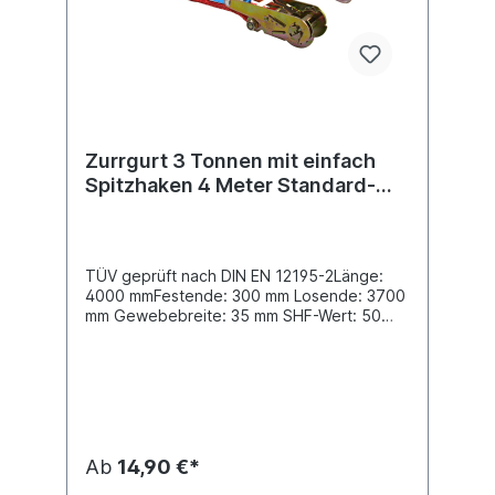
Zurrgurt 3 Tonnen mit einfach
Spitzhaken 4 Meter Standard-
Ratsche
TÜV geprüft nach DIN EN 12195-2Länge:
4000 mmFestende: 300 mm Losende: 3700
mm Gewebebreite: 35 mm SHF-Wert: 50
daN STF-Wert: 180 daN LC im geraden Zug:
1500 daN LC in Umreifung: 3000 daN
Beschlagart: Spitzhaken einfach
3502Spannelement: Standard-Ratsche
Ab
14,90 €*