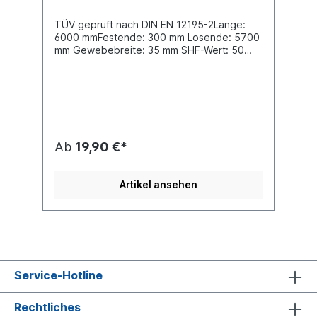
TÜV geprüft nach DIN EN 12195-2Länge:
6000 mmFestende: 300 mm Losende: 5700
mm Gewebebreite: 35 mm SHF-Wert: 50
daN STF-Wert: 150 daN LC im geraden Zug:
1500 daN LC in Umreifung: 3000 daN
Beschlagart: Karabinerhaken
3504Spannelement: Standard-Ratsche
Ab
19,90 €*
Artikel ansehen
Service-Hotline
Rechtliches