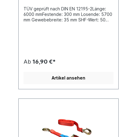
TÜV geprüft nach DIN EN 12195-2Länge:
6000 mmFestende: 300 mm Losende: 5700
mm Gewebebreite: 35 mm SHF-Wert: 50
daN STF-Wert: 180 daN LC im geraden Zug:
1500 daN LC in Umreifung: 3000 daN
Beschlagart: Spitzhaken einfach
3502Spannelement: Standard-Ratsche
Ab
16,90 €*
Artikel ansehen