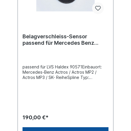
Belagverschleiss-Sensor
passend für Mercedes Benz
Actros MP2/MP3
passend für LVS Haldex 90571Einbauort:
Mercedes-Benz Actros / Actros MP2 /
Actros MP3 / SK- ReiheSpline Typ:
N42x1.5x9H Anz. der Spline-Zähne: 26
Achse: Rechts vorne oder links hinten Kabel
(mm): ohne Details siehe Anwendung für
190,00 €*