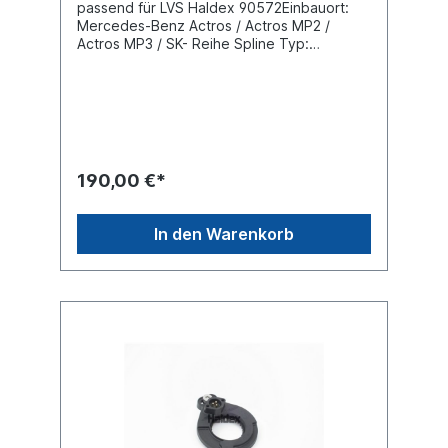
passend für LVS Haldex 90572Einbauort:
Mercedes-Benz Actros / Actros MP2 /
Actros MP3 / SK- Reihe Spline Typ:
N42x1.5x9H Anz. der Spline-Zähne: 26
Achse: Links vorne oder Rechts hintenKabel
(mm): ohne Details siehe Anwendung für
190,00 €*
In den Warenkorb