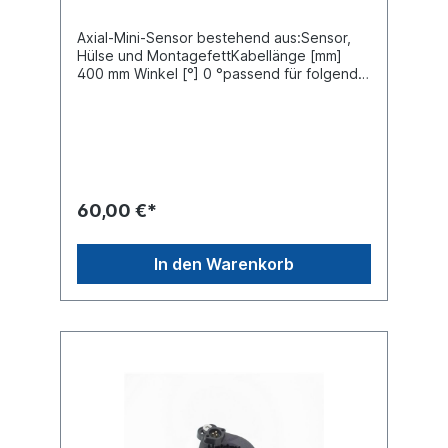
Axial-Mini-Sensor bestehend aus:Sensor,
Hülse und MontagefettKabellänge [mm]
400 mm Winkel [°] 0 °passend für folgende
Hersteller:SAF 3.029.0242.00,
4.029.1071.00Kögel 6610951 Meritor
S4410350010 , R955615 Schmitz Cargobull
1090820 DAF 1703 797 Wabco 441 035 001
0Es handelt sich nicht um ein original Sensor
von Wabco, sondern um ein baugleiches
Produkt
60,00 €*
In den Warenkorb