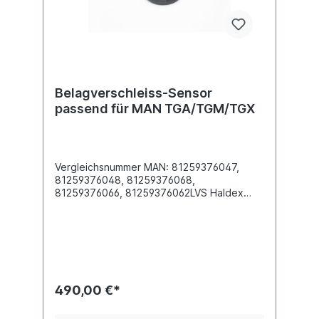
Belagverschleiss-Sensor
passend für MAN TGA/TGM/TGX
Vergleichsnummer MAN: 81259376047,
81259376048, 81259376068,
81259376066, 81259376062LVS Haldex
91936 passend für MAN TGA / TGM /
TGX Spline Typ: N42x1.5x9H Anz. der
Spline-Zähne: 26 Achse: Rechts vorne oder
Links hintenKabel (mm): ohne Details siehe
Anwendung für
490,00 €*