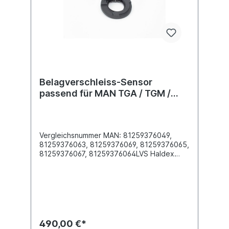
Belagverschleiss-Sensor
passend für MAN TGA / TGM /
TGX
Vergleichsnummer MAN: 81259376049,
81259376063, 81259376069, 81259376065,
81259376067, 81259376064LVS Haldex
91935 passend für MAN TGA / TGM /
TGX Spline Typ: N42x1.5x9H Anz. der
Spline-Zähne: 26 Achse: Links vorne oder
Rechts hintenKabel (mm): ohne Details
siehe Anwendung für
490,00 €*