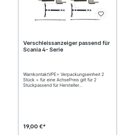
Verschleissanzeiger passend für
Scania 4- Serie
WarnkontaktVPE= Verpackungseinheit 2
Stück = für eine AchsePreis gilt für 2
Stückpassend für Hersteller
Vergleichsnummer:Scania 1 388 953Scania 1
731 309Scania 1 794 440Beral UAI 141Knorr
Bremse K000683
19,00 €*