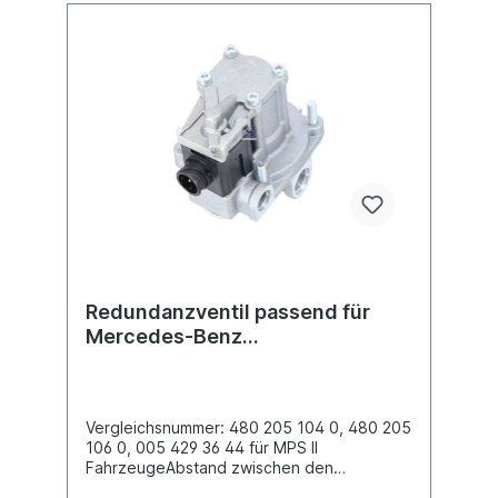
Mercedes Benz: 004 429 9144
Vergleichsnummer Scania: 193 5138Weitere
Informationen, siehe Anwendung für Es
handelt sich nicht um ein Originalteil Wabco,
Knorr oder Haldex Artikel, sondern um ein
baugleiches Produkt.
Redundanzventil passend für
Mercedes-Benz
Actros/Antos/Axor
Vergleichsnummer: 480 205 104 0, 480 205
106 0, 005 429 36 44 für MPS II
FahrzeugeAbstand zwischen den
Schrauben (mm) 75 x 75Befestigung 4 x