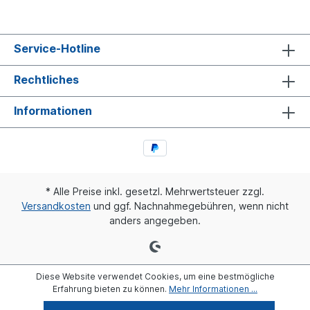
Anwendung für Es handelt sich nicht um ein
Originalteil Wabco, Knorr oder Haldex
Artikel, sondern um ein baugleiches
Produkt.
Service-Hotline
Rechtliches
Informationen
* Alle Preise inkl. gesetzl. Mehrwertsteuer zzgl.
Versandkosten
und ggf. Nachnahmegebühren, wenn nicht
anders angegeben.
Diese Website verwendet Cookies, um eine bestmögliche
Erfahrung bieten zu können.
Mehr Informationen ...