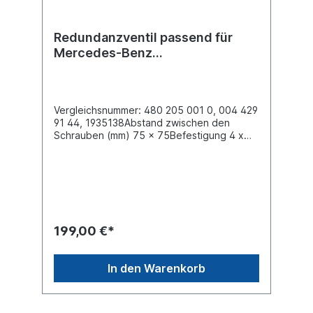
Redundanzventil passend für
Mercedes-Benz
Actros/Antos/Axor
Vergleichsnummer: 480 205 001 0, 004 429
91 44, 1935138Abstand zwischen den
Schrauben (mm) 75 x 75Befestigung 4 x
M8Elektrische Verbindung Bayonet (DIN
72585) Gewinde Voss 230 Gewinde
Anschluss (1) M22 x 1.5 Gewinde Anschluss
(2) M22 x 1.5 Gewinde Anschluss (3)
EntlüftungGewinde Anschluss (41) M16 x
1.5 Gewinde Anschluss (42) M16 x
1.5 Gewinde Anschluss (43) M16 x
199,00 €*
1.5 Spannung 24 V, Schutzklasse IP 66 / IP
69K max. Betriebsdruck 10.2
barAbmessungen (mm) 142 x 130 x
In den Warenkorb
99Zuordnung: Mercedes-Benz
Actros/Antos/Arocs/Axor Actros 1
950/952/953/954; Axor 375/940/942/943,
944/950/952/953, 954...Vergleichsnummer