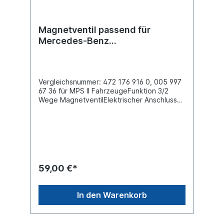
Magnetventil passend für
Mercedes-Benz
Actros/Antos/Axor
Vergleichsnummer: 472 176 916 0, 005 997
67 36 für MPS II FahrzeugeFunktion 3/2
Wege MagnetventilElektrischer Anschluss
Bayonet DIN 72 585 A1-2.1-Sn/K2
Entlüftung 4.0 mm Gewinde Anschluss (1)
M16 x 1.5 JED 388 Gewinde Anschluss (2)
M16 x 1.5 JED - 388 Nenndurchmesser (mm)
4.0 Spannung 24 V, Nennstrom 690 mA,
Schutzklasse IP 6K4K / IP 6K9Kmax.
Betriebsdruck 13.0 barAbmessungen (mm)
59,00 €*
40 x 164 x 76Einbauort:
VorderachseZuordnung: Mercedes-Benz
Actros/Antos/Arocs/Axor Actros 1/2/3
In den Warenkorb
930/932/933/934, 950 Axor
944/950Vergleichsnummer Mercedes Benz:
005 997 67 36Weitere Informationen, siehe