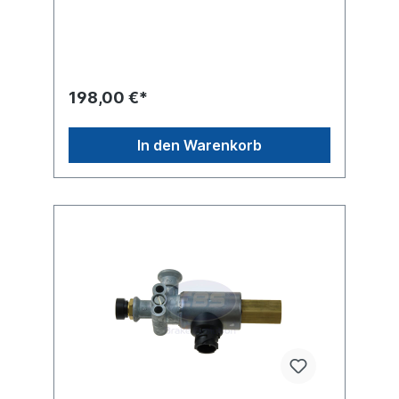
M8Elektrische Verbindung Bayonet (DIN
72585) Gewinde Anschluss (1) M22 x
1.5 Gewinde Anschluss (2) M22 x
1.5 Gewinde Anschluss (3)
EntlüftungGewinde Anschluss (42) M16 x
1.5 Spannung 24 V, Schutzklasse IP 66 / IP
198,00 €*
69K max. Betriebsdruck 13
barAbmessungen (mm) 141 x 126 x
106Einbauort: HinterachseZuordnung:
In den Warenkorb
Mercedes-Benz Actros/Antos/Arocs/Axor
Actros 2/3 930/932/933/934 -- chassis
L189983, -- chassis B189983; Axor
944Vergleichsnummer Mercedes Benz: 005
429 36 44Weitere Informationen, siehe
Anwendung für Es handelt sich nicht um ein
Originalteil Wabco, Knorr oder Haldex
Artikel, sondern um ein baugleiches
Produkt.