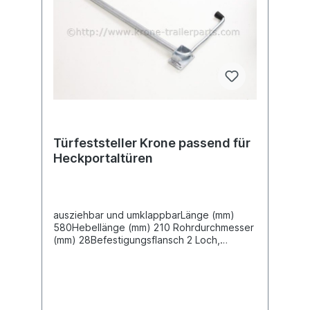
Türfeststeller Krone passend für
Heckportaltüren
ausziehbar und umklappbarLänge (mm)
580Hebellänge (mm) 210 Rohrdurchmesser
(mm) 28Befestigungsflansch 2 Loch,
Bohrung 6,5mm für M6
SchraubenLochabstand (mm) 80 Material:
Stahl Oberfläche verzinkt