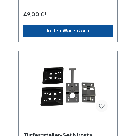
SchraubenLochabstand (mm) 80 x
40Material: Stahl Oberfläche verzinkt
49,00 €*
In den Warenkorb
Türfeststeller-Set Nirosta