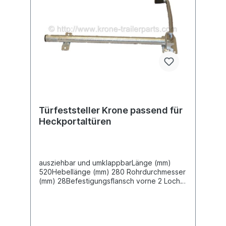
Türfeststeller Krone passend für
Heckportaltüren
ausziehbar und umklappbarLänge (mm)
520Hebellänge (mm) 280 Rohrdurchmesser
(mm) 28Befestigungsflansch vorne 2 Loch,
Bohrung 6,5mm für M6
SchraubenLochabstand (mm)
80 Befestigungsflansch hinten 4 Loch,
Bohrung 6,5mm für M6