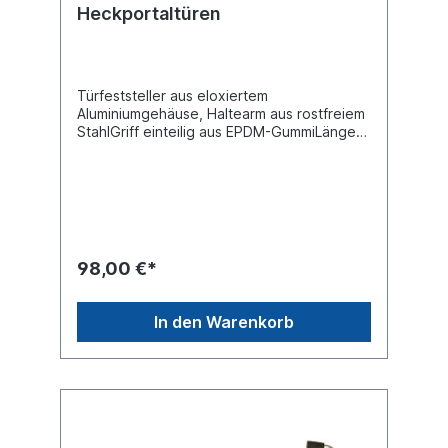
Heckportaltüren
Türfeststeller aus eloxiertem
Aluminiumgehäuse, Haltearm aus rostfreiem
StahlGriff einteilig aus EPDM-GummiLänge
(mm) 492Hebellänge (mm) 300 Material:
Aluminium / StahlLieferung inklusive
Befestigungsmaterial Weitere
Informationen siehe technische Zeichnung
98,00 €*
In den Warenkorb