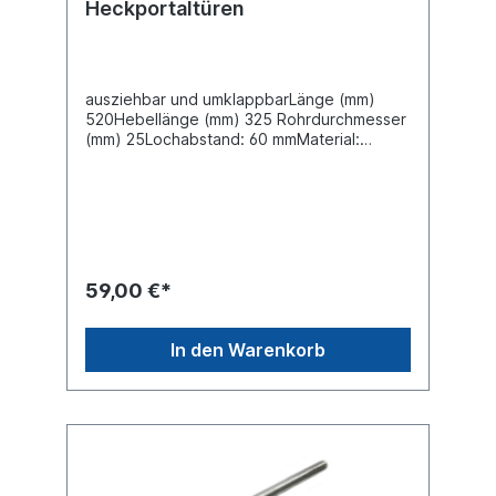
Heckportaltüren
ausziehbar und umklappbarLänge (mm)
520Hebellänge (mm) 325 Rohrdurchmesser
(mm) 25Lochabstand: 60 mmMaterial:
Stahl Oberfläche Dacromet
ZinklamellenbeschichtungWeitere
Informationen siehe technische Zeichnung
59,00 €*
In den Warenkorb