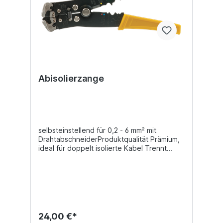
Abisolierzange
selbsteinstellend für 0,2 - 6 mm² mit
DrahtabschneiderProduktqualität Prämium,
ideal für doppelt isolierte Kabel Trennt
Isolierungen auch mittig eines Kabels, um
Verzweigungen einzulötenZum Verpressen
für isolierte oder unisolierte Kabelschuhe
und ZündsteckerTechnische Daten:Breite
280 mmHöhe 22 mm Länge 210 mm
Produktqualität Premium
24,00 €*