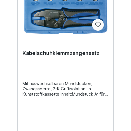
Kabelschuhklemmzangensatz
Mit auswechselbaren Mundstücken,
Zwangssperre, 2-K Griffisolation, in
Kunststoffkassette.Inhalt:Mundstück A: für
isolierte Kabelschuhe von 0,5 - 6,0 mm²
(rot, blau, gelb) Mundstück B: für
geschlossene, unisolierte Kabelschuhe von
0,5 - 10,0 mm2 Mundstück C: für offene,
unisolierte Kabelschuhe von 0,5 - 6,0
mm2,bis 6,3 mm Breite Mundstück D: für
Aderendhülsen mit und ohne Kragen von