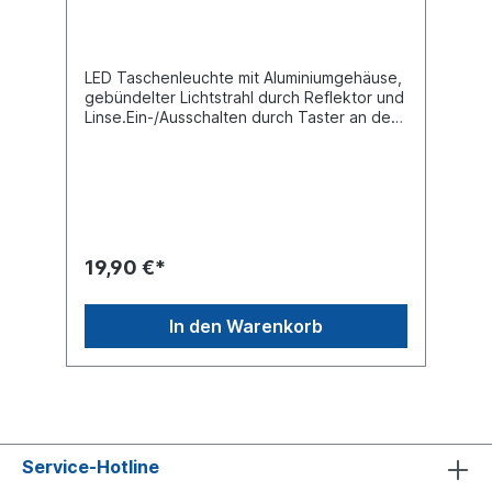
LED Taschenleuchte mit Aluminiumgehäuse,
gebündelter Lichtstrahl durch Reflektor und
Linse.Ein-/Ausschalten durch Taster an der
Rückseite.Länge [mm] 126 mmBreite
[mm] 27 mmHöhe [mm] 27 mmAnzahl der
LEDs
1Material AluminiumQualität PremiumLieferun
g mit Batterien
19,90 €*
In den Warenkorb
Service-Hotline