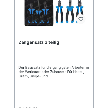
Zangensatz 3 teilig
Der Basissatz für die gängigsten Arbeiten in
der Werkstatt oder Zuhause - Für Halte-,
Greif-, Biege- und
Schneidarbeiten. Greifflächen gezahntZum
Schneiden von harten und weichen Drähten
- Präzisionsschneiden für feinste
Drähte Schneiden zusätzlich induktiv
gehärtet mit Nagel- & Drahthalter,
Greifzonen für Flach- und
RundmaterialAsymmetrische Greifflächen für