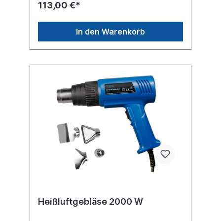
113,00 €*
0,5 - 4,0 mm2 Mundstück F: für
Aderendhülsen über 6 -16 mm2Technische
Daten:Breite 190 mm Gewicht 1,15 kg Höhe
In den Warenkorb
50 mm Länge 280 mm Verkaufsverpackung
KunststoffkassetteGriffart Schwere
Griffschutzisolation Produktqualität Premium
/ Profi
Heißluftgebläse 2000 W