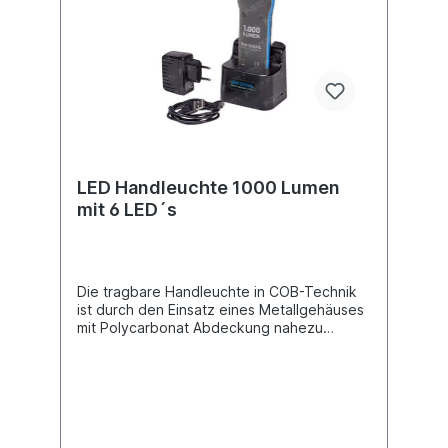
LED Handleuchte 1000 Lumen
mit 6 LED´s
Die tragbare Handleuchte in COB-Technik
ist durch den Einsatz eines Metallgehäuses
mit Polycarbonat Abdeckung nahezu
unzerstörbar. Sie ist vor Spritzwasser
geschützt und leuchtet mit 1.000 Lumen
besonders hell. Der integrierte Li-Ion-Akku
liefert genug Energie für einen
langen Arbeitstag und ist Dank neuester
Technologie langlebig