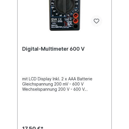
Digital-Multimeter 600 V
mit LCD Display Inkl. 2 x AAA Batterie
Gleichspannung 200 mV - 600 V
Wechselspannung 200 V - 600 V
Gleichstrom 10 AmpereMessbereich
Widerstand 200 - 2000 kOhm Mit
Sicherung:Keramik 20 mm lang,
Durchmesser 5 mm, 600 V, 250 mA Keramik
20 mm lang, Durchmesser 5 mm, 600 V, 10
AProduktqualität Industrie / Profi
17,50 €*