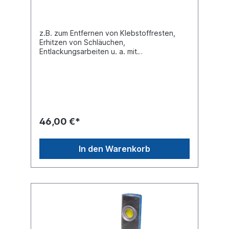
z.B. zum Entfernen von Klebstoffresten,
Erhitzen von Schläuchen,
Entlackungsarbeiten u. a. mit
verschiedenen Aufsätzen.
Leistungsaufnahme 2000 Watt Stufe 1:
350°C / 300 l/min Stufe 2: 550°C / 500
l/minTechnische Daten:Breite 260 mm
Gewicht 0,95 kg Höhe 77 mm Länge 235
mm Produktqualität Industrie / Profi
46,00 €*
In den Warenkorb