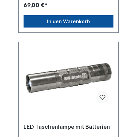
und umweltfreundlich. Die Handleuchte wird
69,00 €*
mit einer Ladestation und Ladekabel
geliefert. Zusätzlich verfügt die
Handleuchte über einen Notlichtbetrieb,
In den Warenkorb
welcher automatisch beim Laden in
der Ladestation aktiviert wird. Nach Ausfall
der allgemeinen Stromversorgung aktiviert
sich die Leuchte nach ca. 1s automatisch
und dient über mehrere Stunden
als Notbeleuchtung.Eigenschaften: - Mit
Notlichtbetrieb - Bruchsicher aus bis zu 2
Meter Höhe - Ladestation mit Möglichkeit
der Wandmontage - USB-Ladekabel mit
AC/DC Adapter - Aufhängehaken aus
flexiblem Kunststoff - 2 Neodym-Magneten
an ausklappbarer Leuchtenstütze
LED Taschenlampe mit Batterien