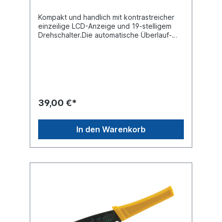
Kompakt und handlich mit kontrastreicher
einzeilige LCD-Anzeige und 19-stelligem
Drehschalter.Die automatische Überlauf-
und Polaritätsanzeige warnt Sie zuverlässig
und hilft Ihnen somit mögliche Fehler zu
vermeiden. Mit der Temperatursonde
können Temperaturen von -20°C bis
+120°C gemessen werden.Aufstellbar
"Hold"-Taste Messkabel mit
Berührungsschutz Messbereich Spannung
39,00 €*
DC: 0 - 500 V Messbereich Spannung AC: 0
- 500 V Messbereich Strom DC: 0,2 - 10
AmpereMessbereich Widerstand: 0 - 2000
In den Warenkorb
Ohm Dioden Tester Max. Anzeige: 1999 9V
Batterie (im Gerät)Multimeter zur
RuhestromprüfungMit Sicherung:Keramik 20
mm lang, Durchmesser 5 mm, 600 V, 250 mA
Keramik 20 mm lang, Durchmesser 5 mm,
600 V, 10 AProduktqualität Premium