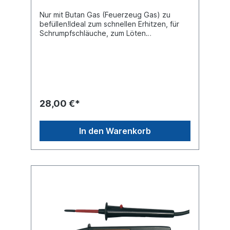
Nur mit Butan Gas (Feuerzeug Gas) zu
befüllen!Ideal zum schnellen Erhitzen, für
Schrumpfschläuche, zum Löten
etc.Einstellbare Flamme Piezo- Zündung
Ein/Aus Schalter (mit Arretierungsfunktion)
Kunststoffbasis zur sicheren Aufbewahrung
Mit befüllbarem Gastank (aus
Sicherheitsgründen leer geliefert!)
Arbeitstemperatur 800°C
28,00 €*
In den Warenkorb