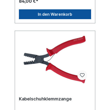
84,00 €*
besseren Halt am WerkstückIntegrierter
Ringschlüssel Kraftgewerbe mit optimaler
Hebelübersetzung für einfaches und
In den Warenkorb
ermüdungsarmes Arbeiten Aus
Werkzeugstahl, geschmiedet, ölgehärtet -
Titan-Finish Oberfläche - 2-Komponenten
Griff Inhalt: Kombizange 180
mmSeitenschneider 160 mmSpitzzange
gerade, 200 mm
Kabelschuhklemmzange