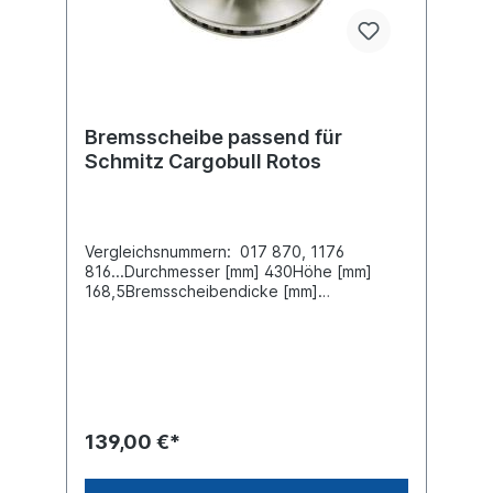
Bremsscheibe passend für
Schmitz Cargobull Rotos
Vergleichsnummern: 017 870, 1176
816...Durchmesser [mm] 430Höhe [mm]
168,5Bremsscheibendicke [mm]
45Mindestdicke [mm] 37 Nabenbohrung-Ø
[mm] 290Lochkreis-Ø [mm] 335Lochanzahl
10Außendurchmesser-Ø [mm]
430Bremsscheibenart innenbelüftet
Einbauseite vorne /
hintenZuordnungen:Achsen -> Schmitz
Cargobull -> Rotos Achsen -> Schmitz
139,00 €*
Cargobull -> With Knorr SB7000 Caliper
22.5" Wheel Achsen -> Schmitz Cargobull -
> With Knorr SK7000 Caliper 22.5"