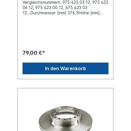
Vergleichsnummern: 975 423 03 12, 975 423
06 12, 975 423 00 12, 675 423 03
12...Durchmesser [mm] 376,5Höhe [mm]
138,4Bremsscheibendicke [mm]
45Mindestdicke [mm] 37Nabenbohrung-Ø
[mm] 176Lochkreis-Ø [mm] 201Lochanzahl
8Bremsscheibenart
innenbelüftetEinbauseite
vorne/hintenZuordnungen:Achsen ->
Mercedes-Benz -> DLS Achsen ->
79,00 €*
Mercedes-Benz -> H Achsen -> Mercedes-
Benz -> HL Achsen -> Mercedes-Benz ->
HO Achsen -> Mercedes-Benz -> TE
In den Warenkorb
Achsen -> Mercedes-Benz -> TL Achsen ->
Mercedes-Benz -> TZ Achsen ->
Mercedes-Benz -> VL Achsen -> Schmitz
Cargobull -> With Knorr SB6000 Caliper
19.5" Wheel NKW -> Mercedes-Benz ->
Atego 2 NKW -> Mercedes-Benz -> Atego
3 NKW -> Mercedes-Benz -> Atego NKW ->
Mercedes-Benz -> Tourino (O 510)Weitere
Informationen finden Sie unter Anwendung
für