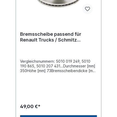
Bremsscheibe passend für
Renault Trucks / Schmitz
Cargobull
Vergleichsnummern: 5010 019 249, 5010
190 865, 5010 207 431...Durchmesser [mm]
350Höhe [mm] 73Bremsscheibendicke [mm]
30Mindestdicke [mm] 27Nabenbohrung-Ø
[mm] 145,2Lochkreis-Ø [mm] 165Lochanzahl
16Bohrung-Ø [mm] 12,6Bremsscheibenart
innenbelüftetEinbauseite
vorne Zuordnungen:Achsen -> Schmitz
Cargobull -> Schmitz Cargobull NKW ->
Renault Trucks -> RWeitere Informationen
49,00 €*
finden Sie unter Anwendung für