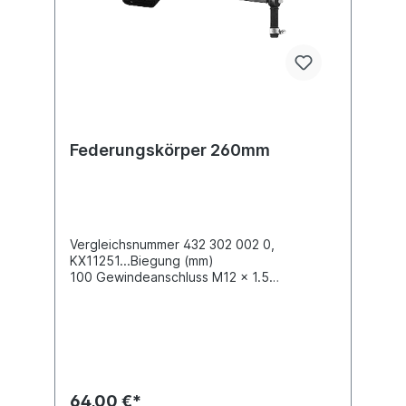
Federungskörper 260mm
Vergleichsnummer 432 302 002 0,
KX11251...Biegung (mm)
100 Gewindeanschluss M12 x 1.5
Kraftabgabe 120 N Kraftabgabe 235 N
Länge (mm) 260 mm Abmessungen (mm) 91
x 271 x 60Fahrzeuge mit Blattfederung.
Federungskörper werden in Verbindung mit
mechanischen ALB-Reglern eingesetzt.
Verhindert Beschädigungen am
lastabhängigen Regelventil bzw.
64,00 €*