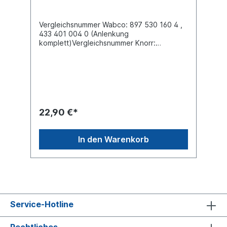
Vergleichsnummer Wabco: 897 530 160 4 ,
433 401 004 0 (Anlenkung
komplett)Vergleichsnummer Knorr:
KX3027/1 , SKW3027/1Durchmesser (mm)
55 / 50Länge mit Gewindestifte (mm)
80Gewindestifte oben und unten
M10Material: Stahl / Gummi / Stahl Lieferung
mit Muttern M10 DIN 985 (Stopmutter) oben
und unten
22,90 €*
In den Warenkorb
Service-Hotline