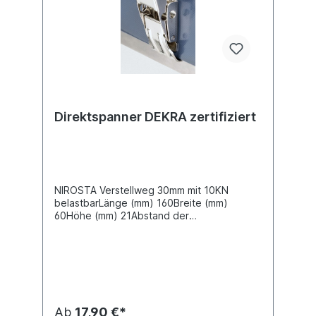
Direktspanner DEKRA zertifiziert
NIROSTA Verstellweg 30mm mit 10KN
belastbarLänge (mm) 160Breite (mm)
60Höhe (mm) 21Abstand der
Befestigungslöcher (mm) 28DEKRA
zertifiziert nach DIN EN 12641-2Die als
"zertifiziert" gekennzeichneten Artikel sind
entweder als Einzelkomponenten oder im
Rahmen einer Segmentprüfung zertifiziert
worden und können zur Herstellung einer
Plane mit Ladsicherungseigenschaften
Ab
17,90 €*