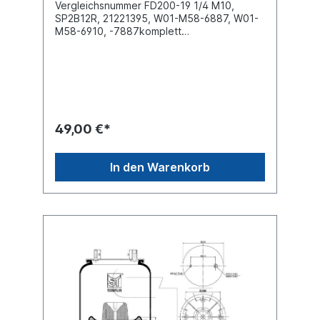
Vergleichsnummer FD200-19 1/4 M10,
SP2B12R, 21221395, W01-M58-6887, W01-
M58-6910, -7887komplett
einbaufertig Außendurchmesser obere
Befestigungsplatte (mm)
160Außendurchmesser unten (mm)
160Bauhöhe (mm) 210Luftanschluss G 1/4"2
x Innengewinde M10 oben , 2 x
Innengewinde M10 untenBezeichnung auf
dem Balg: 21221395, FD200-19 1/4 M10,
49,00 €*
2B12R, SP 2B12R, 21222663Achsen ->
Granning Achsen -> HendricksonAchsen ->
Mercedes-Benz -> Mercedes-Benz Axle
In den Warenkorb
Achsen -> Meritor -> FL9000 and
FL9000LAchsen -> Meritor -> RORweitere
Details siehe Abbildung und Anwendung
fürEs handelt sich nicht um ein SAF-Holland
Originalteil, sondern um ein baugleiches
Produkt unserer Hausmarke der Firma ST-
Templin. Sie möchten einen original SAF,
Conti oder Phoenix Luftfederbalg? Gerne
bieten wir Ihnen auch diese Luftfederbälge
an. Nutzen Sie dafür das Kontaktformular
oder rufen Sie uns gerne über unsere
Service Nummer an. Wir finden den