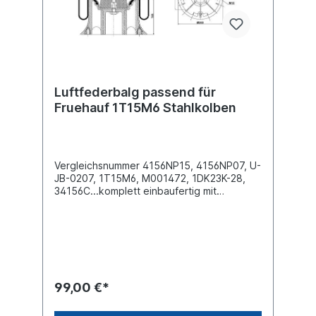
passenden Luftfederbalg für Sie.
Luftfederbalg passend für
Fruehauf 1T15M6 Stahlkolben
Vergleichsnummer 4156NP15, 4156NP07, U-
JB-0207, 1T15M6, M001472, 1DK23K-28,
34156C...komplett einbaufertig mit
Stahlkolben
(Federglocke) Außendurchmesser obere
Befestigungsplatte (mm)
227Außendurchmesser unten Abrollkolben
(mm) 260Bauhöhe Abrollkolben (mm) 1441 x
Stehbolzen M12 und 1 x Stehbolzen mit
Luftanschluss M20x1,5 / Innengewinde
99,00 €*
M12x1,5 oben4 x Bohrung M12
unten Bezeichnung auf dem Balg: 1T15M6,