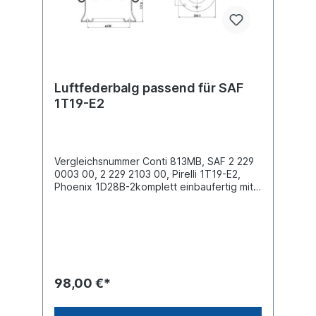
Luftfederbalg passend für SAF
1T19-E2
Vergleichsnummer Conti 813MB, SAF 2 229
0003 00, 2 229 2103 00, Pirelli 1T19-E2,
Phoenix 1D28B-2komplett einbaufertig mit
Stahlkolben Außendurchmesser obere
Befestigungsplatte (mm) 286
Außendurchmesser unten Abrollkolben
(mm) 260,3Bauhöhe Abrollkolben (mm)
177,84 x Stehbolzen M12 oben , 4 x
Innengewinde M12 unten Bezeichnung auf
dem Balg SAF 2923, 1T19-E2, 1D28B-2,
98,00 €*
8403, 8403/102...weitere Details siehe
Abbildung und Anwendung fürEinzelteile
lieferbarAnbausatz Schrauben