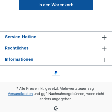
SatzBezeichnung auf dem Balg: 946 328 04
In den Warenkorb
01, 946 328 11 01, SAMRO 2500915, SAMRO
H2500915, Hendrickson HS
251087,Phoenix 1 DK 25-1 , DT 4.80866,
S2290081300weitere Details siehe
Abbildung und Anwendung fürEs handelt
sich nicht um ein Mercedes Benz /
Hendrickson Originalteil, sondern um ein
Service-Hotline
baugleiches Produkt unserer Hausmarke
der Firma ST- Templin. Sie möchten einen
original SAF, Conti oder Phoenix
Rechtliches
Luftfederbalg? Gerne bieten wir Ihnen auch
diese Luftfederbälge an. Nutzen Sie dafür
Informationen
das Kontaktformular oder rufen Sie uns
gerne über unsere Service Nummer an. Wir
finden den passenden Luftfederbalg für
Sie.
* Alle Preise inkl. gesetzl. Mehrwertsteuer zzgl.
Versandkosten
und ggf. Nachnahmegebühren, wenn nicht
anders angegeben.