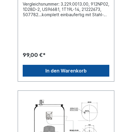
Vergleichsnummer: 3.229.0013.00, 912NP02,
1D28D-2, US96681, 1T19L-14, 21222673,
507782...komplett einbaufertig mit Stahl-
Abrollkolben Außendurchmesser obere
Befestigungsplatte (mm)
286Außendurchmesser unten Abrollkolben
(mm) 259Bauhöhe Abrollkolben (mm) 2084
x Stehbolzen M12 oben , 4 x Innengewinde
M12 unten Kennzeichnung auf dem Balg
SAF 2926, 3.229.0013.00, US96681,
99,00 €*
21222673, 507782, 912NP02, 1T19L-14,
1D28D-2, D13B14, W01-M58-7385, W01-
M58-8766, 3912C...Zuordnungen Achsen ->
In den Warenkorb
HendricksonAchsen -> Meritor Achsen ->
SAF -> 2926Achsen -> Weweler Weitere
Details siehe Abbildung und Anwendung
fürEinzelteile lieferbar Anbausatz
Schrauben 6010010Es handelt sich nicht um
ein Schmitz oder SAF Originalteil, sondern
um ein baugleiches Produkt unserer
Hausmarke der Firma ST- Templin. Sie
möchten einen original Schmitz, Conti,
Firestone oder Phoenix Luftfederbalg?
Gerne bieten wir Ihnen auch diese
Luftfederbälge an. Nutzen Sie dafür das