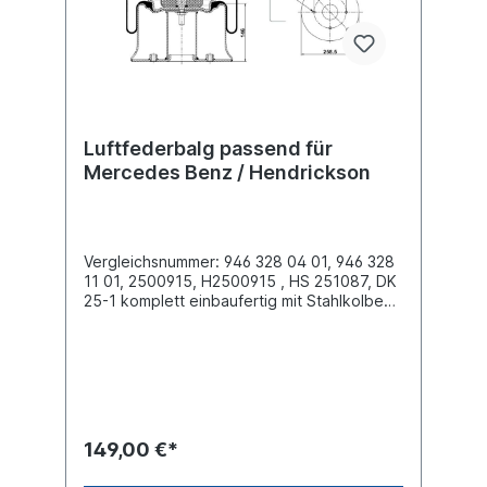
Kontaktformular oder rufen Sie uns gerne
über unsere Service Nummer an. Wir finden
den passenden Luftfederbalg für Sie.
Luftfederbalg passend für
Mercedes Benz / Hendrickson
Vergleichsnummer: 946 328 04 01, 946 328
11 01, 2500915, H2500915 , HS 251087, DK
25-1 komplett einbaufertig mit Stahlkolben
(Federglocke) Außendurchmesser obere
Befestigungsplatte (mm)
259Außendurchmesser unten Abrollkolben
(mm) 258,5Bauhöhe Abrollkolben (mm)
146obere Platte: Luftanschluss / 1 x
Stehbolzen M20x2,5 mit Innengewinde für
Luftanschluss M14x1,5untere Platte: 4 x
149,00 €*
M12x1,75 (Lochabstand 144mm) Lieferung
ohne Befestigunsschrauben / Befestigungs-