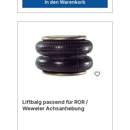
In den Warenkorb
6010010Luftfederbalg ohne
Metallkolben/Federglocke 6006671Es
handelt sich nicht um ein SAF-Holland
Originalteil, sondern um ein baugleiches
Produkt unserer Hausmarke der Firma ST-
Templin. Sie möchten einen original SAF,
Conti oder Phoenix Luftfederbalg? Gerne
bieten wir Ihnen auch diese Luftfederbälge
an. Nutzen Sie dafür das Kontaktformular
oder rufen Sie uns gerne über unsere
Service Nummer an. Wir finden den
passenden Luftfederbalg für Sie.
Liftbalg passend für ROR /
Weweler Achsanhebung