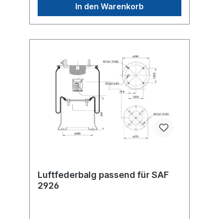
4156NP15, 1DK23K-28, 34156C, 1T323-40,
In den Warenkorb
D12B01, W01-M58-7548...Zuordnungen
Achsen -> FruehaufAchsen ->
HendricksonAchsen -> Meritor Achsen ->
SMBAchsen -> Wewelerweitere Details
siehe Abbildung und Anwendung fürEs
handelt sich nicht um ein Fruehauf
/Firestone, Conti oder Phoenix Originalteil,
sondern um ein baugleiches Produkt
unserer Hausmarke der Firma ST- Templin.
Sie möchten einen original Conti oder
Phoenix Luftfederbalg? Gerne bieten wir
Ihnen auch diese Luftfederbälge an. Nutzen
Sie dafür das Kontaktformular oder rufen
Sie uns gerne über unsere Service Nummer
an. Wir finden den passenden Luftfederbalg
für Sie.
Luftfederbalg passend für SAF
2926