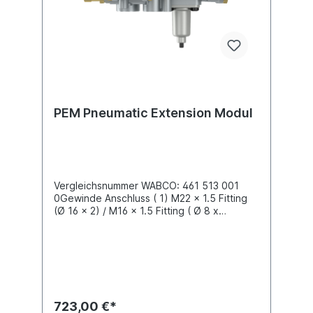
PEM Pneumatic Extension Modul
Vergleichsnummer WABCO: 461 513 001
0Gewinde Anschluss ( 1) M22 x 1.5 Fitting
(Ø 16 x 2) / M16 x 1.5 Fitting ( Ø 8 x
1)Anschluss (1-1) M16 x 1.5 Fitting (2x Ø 8 x
1) / M22 x 1.5 Fitting (2x Ø 8 x 1.5)Anschluss
(2-3) M16 x 1.5 Fitting (4x Ø 8 x 1)Anschluss
(2-4) M16 x 1.5 Fitting (Ø 8 x 1)Anschluss
(4-2) M22 x 1.5 Fitting (Ø 8 x
1)Gehäusematerial AluminiumLadedruck 6.2
bar max. Betriebsdruck 9.5 barLänge 206
723,00 €*
mmPneumatisches Verteilungsmodul mit