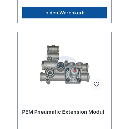
integriertem Überströmventil für die
Luftfederung und integriertem
In den Warenkorb
Überlastschutzventil. Das PEM reduziert die
Anzahl der Verschraubungen und
vereinfacht die Installation des TEBS
E BremssystemsWeitere Informationen siehe
Anwendung für
PEM Pneumatic Extension Modul