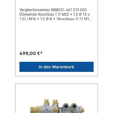
Vergleichsnummer WABCO: 461 513 000
0Gewinde Anschluss ( 1) M22 x 1.5 Ø 15 x
1.5) / M16 x 1.5 Ø 8 x 1Anschluss (1-1) M16 x
1.5 Fitting (2x Ø 8 x 1) / M22 x 1.5 (2x Ø 12 x
1.5)Anschluss (2-3) M16 x 1.5 Fitting (4x Ø 8
x 1) Anschluss (2-4) M16 x 1.5 Fitting (Ø 8 x
1) Anschluss (4-2) M22 x 1.5 Fitting (Ø 8 x 1)
Gehäusematerial AluminiumLadedruck 6.2
bar max. Betriebsdruck 9.5 barLänge 205
mmPneumatisches Verteilungsmodul mit
498,00 €*
integriertem Überströmventil für die
Luftfederung und integriertem
Überlastschutzventil. Das PEM reduziert die
In den Warenkorb
Anzahl der Verschraubungen und
vereinfacht die Installation des TEBS
E BremssystemsWeitere Informationen siehe
Anwendung für