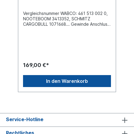
Vergleichsnummer WABCO: 461 513 002 0,
NOOTEBOOM 3413352, SCHMITZ
CARGOBULL 1071668... Gewinde Anschluss
( 1) M22 x 1.5 / M16 x 1.5Anschluss (1-1) 2x
M16 x 1.5 / 2x M22 x 1.5Anschluss (2-3) 4x
M16 x 1.5Anschluss (2-4) M16 x
1.5Anschluss (4-2) M22 x
1.5Gehäusematerial AluminiumLadedruck 6.2
bar max. Betriebsdruck 9.5 barLänge 163
mmPneumatisches Verteilungsmodul mit
169,00 €*
integriertem Überströmventil für die
Luftfederung und integriertem
Überlastschutzventil. Das PEM reduziert die
In den Warenkorb
Anzahl der Verschraubungen und
vereinfacht die Installation des TEBS
E BremssystemsWeitere Informationen siehe
Anwendung für
Service-Hotline
Rechtliches