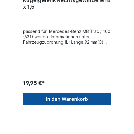
Kugelgelenk Rechtsgewinde M18
x 1,5
passend für Mercedes-Benz MB Trac / 100
(631) weitere Informationen unter
Fahrzeugzuordnung (L) Länge 92 mm(C)
Konusmaß 18,2 mmGewindemaß M18 x 1,5
Gewindeart mit RechtsgewindeLieferung
mit Kronenmutter und Splint
19,95 €*
In den Warenkorb