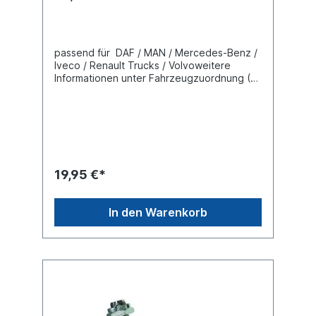
passend für DAF / MAN / Mercedes-Benz /
Iveco / Renault Trucks / Volvoweitere
Informationen unter Fahrzeugzuordnung (L)
Länge 120 mm(C) Konusmaß 26
mmGewindemaß M30 x 1,5 Gewindeart mit
LinksgewindeLieferung mit Kronenmutter
und Splint
19,95 €*
In den Warenkorb