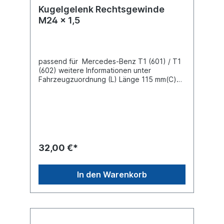
Kugelgelenk Rechtsgewinde
M24 x 1,5
passend für Mercedes-Benz T1 (601) / T1
(602) weitere Informationen unter
Fahrzeugzuordnung (L) Länge 115 mm(C)
Konusmaß 18 mmGewindemaß M24 x 1,5
Gewindeart mit Rechtsgewinde Lieferung
mit Kronenmutter und Splint
32,00 €*
In den Warenkorb