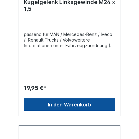
Kugelgelenk Linksgewinde M24 x
1,5
passend für MAN / Mercedes-Benz / Iveco
/ Renault Trucks / Volvoweitere
Informationen unter Fahrzeugzuordnung (L)
Länge 95 mm(C) Konusmaß 20
mmGewindemaß M24 x 1,5 Gewindeart mit
Linksgewinde Lieferung mit Kronenmutter
und Splint
19,95 €*
In den Warenkorb