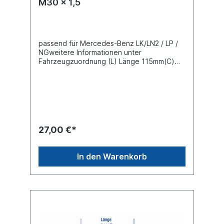
M30 x 1,5
passend für Mercedes-Benz LK/LN2 / LP /
NGweitere Informationen unter
Fahrzeugzuordnung (L) Länge 115mm(C)
Konusmaß 22mmGewindemaß M30 x 1,5
Gewindeart mit Rechtsgewinde Lieferung
mit Kronenmutter und Splint
27,00 €*
In den Warenkorb