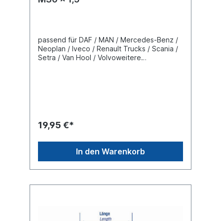
passend für DAF / MAN / Mercedes-Benz /
Neoplan / Iveco / Renault Trucks / Scania /
Setra / Van Hool / Volvoweitere
Informationen unter Fahrzeugzuordnung (L)
Länge 125 mm(C) Konusmaß 30
mmGewindemaß M30 x 1,5 Gewindeart mit
RechtsgewindeLieferung mit Kronenmutter
und Splint
19,95 €*
In den Warenkorb