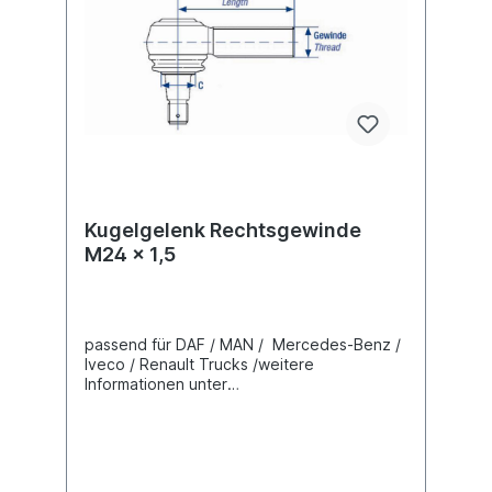
Kugelgelenk Rechtsgewinde
M24 x 1,5
passend für DAF / MAN / Mercedes-Benz /
Iveco / Renault Trucks /weitere
Informationen unter
Fahrzeugzuordnung (L) Länge 95 mm(C)
Konusmaß 20 mmGewindemaß M24 x 1,5
Gewindeart mit RechtsgewindeLieferung
mit Kronenmutter und Splint