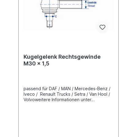
Kugelgelenk Rechtsgewinde
M30 x 1,5
passend für DAF / MAN / Mercedes-Benz /
Iveco / Renault Trucks / Setra / Van Hool /
Volvoweitere Informationen unter
Fahrzeugzuordnung (L) Länge 120 mm(C)
Konusmaß 26 mmGewindemaß M30 x 1,5
Gewindeart mit Rechtsgewindegewinde
Lieferung mit Kronenmutter und Splint