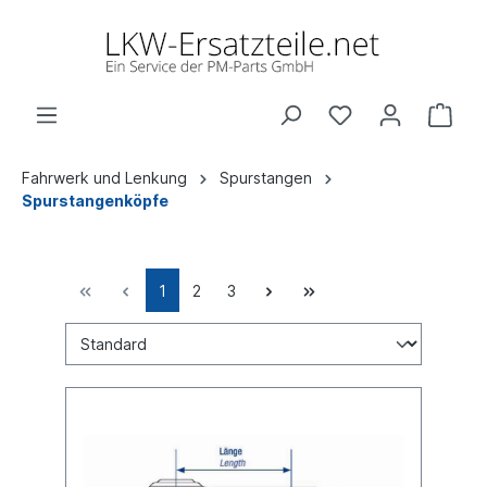
Fahrwerk und Lenkung
Spurstangen
Spurstangenköpfe
1
2
3