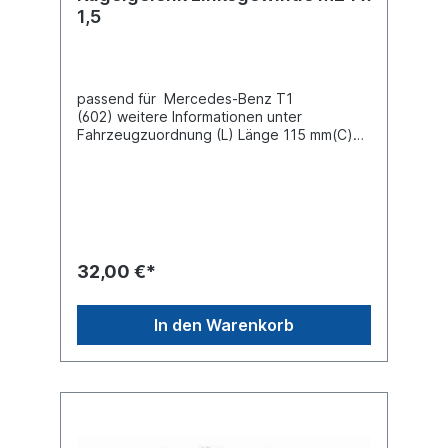
1,5
passend für Mercedes-Benz T1
(602) weitere Informationen unter
Fahrzeugzuordnung (L) Länge 115 mm(C)
Konusmaß 18 mmGewindemaß M24 x 1,5
Gewindeart mit Linksgewinde Lieferung mit
Kronenmutter und Splint
32,00 €*
In den Warenkorb