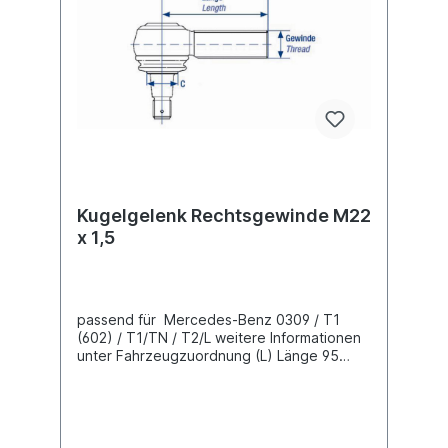
Kugelgelenk Rechtsgewinde M22
x 1,5
passend für Mercedes-Benz 0309 / T1
(602) / T1/TN / T2/L weitere Informationen
unter Fahrzeugzuordnung (L) Länge 95
mm(C) Konusmaß 18 mmGewindemaß M22 x
1,5 Gewindeart mit Rechtsgewinde
Lieferung mit Kronenmutter und Splint