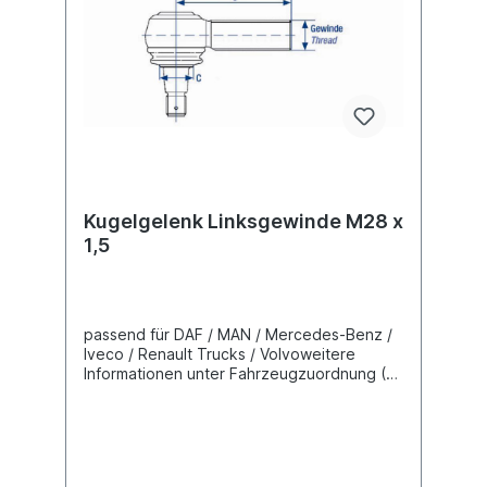
Kugelgelenk Linksgewinde M28 x
1,5
passend für DAF / MAN / Mercedes-Benz /
Iveco / Renault Trucks / Volvoweitere
Informationen unter Fahrzeugzuordnung (L)
Länge 101 mm(C) Konusmaß
22mmGewindemaß M28 x 1,5 Gewindeart
mit LinksgewindeLieferung mit
Kronenmutter und Splint