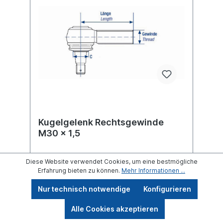
Kugelgelenk Rechtsgewinde
M30 x 1,5
Diese Website verwendet Cookies, um eine bestmögliche
Erfahrung bieten zu können.
Mehr Informationen ...
passend für DAF / Iveco / MAN / Mecedes-
Benz / Renault Trucks / Setraweitere
Nur technisch notwendige
Konfigurieren
Informationen unter Fahrzeugzuordnung (L)
Länge 125 mm(C) Konusmaß 26
Alle Cookies akzeptieren
mmGewindemaß M30 x 1,5 Gewindeart mit
Rechtsgewinde Lieferung mit Kronenmutter