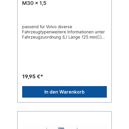
M30 x 1,5
passend für Volvo diverse
Fahrzeugtypenweitere Informationen unter
Fahrzeugzuordnung (L) Länge 125 mm(C)
Konusmaß 28,6 mmGewindemaß M30 x 1,5
Gewindeart mit Rechtsgewinde Lieferung
mit Kronenmutter und Splint
19,95 €*
In den Warenkorb