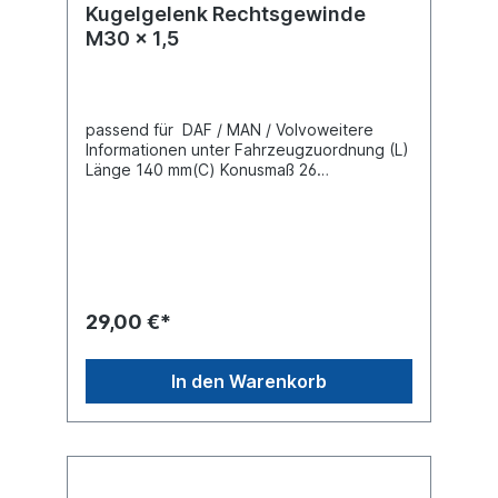
Kugelgelenk Rechtsgewinde
M30 x 1,5
passend für DAF / MAN / Volvoweitere
Informationen unter Fahrzeugzuordnung (L)
Länge 140 mm(C) Konusmaß 26
mmGewindemaß M30 x 1,5 Gewindeart mit
Rechtsgewinde Lieferung mit Kronenmutter
und Splint
29,00 €*
In den Warenkorb