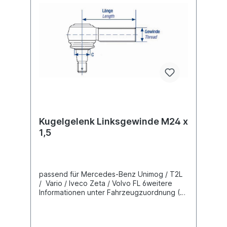
Kugelgelenk Linksgewinde M24 x
1,5
passend für Mercedes-Benz Unimog / T2L
/ Vario / Iveco Zeta / Volvo FL 6weitere
Informationen unter Fahrzeugzuordnung (L)
Länge 106 mm(C) Konusmaß 22
mmGewindemaß M24 x 1,5 Gewindeart mit
LinksgewindeLieferung mit Kronenmutter