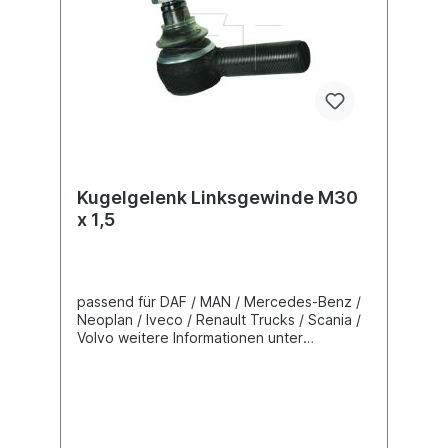
Kugelgelenk Linksgewinde M30
x 1,5
passend für DAF / MAN / Mercedes-Benz /
Neoplan / Iveco / Renault Trucks / Scania /
Volvo weitere Informationen unter
Fahrzeugzuordnung (L) Länge 125 mm(C)
Konusmaß 30 mmGewindemaß M30 x 1,5
Gewindeart mit Linksgewinde Lieferung mit
Kronenmutter und Splint