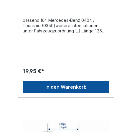
passend für Mercedes-Benz 0404 /
Tourismo (0350)weitere Informationen
unter Fahrzeugzuordnung (L) Länge 125
mm(C) Konusmaß 30 mmGewindemaß M24 x
1,5 Gewindeart mit
RechtsgewindeLieferung mit Kronenmutter
und Splint
19,95 €*
In den Warenkorb