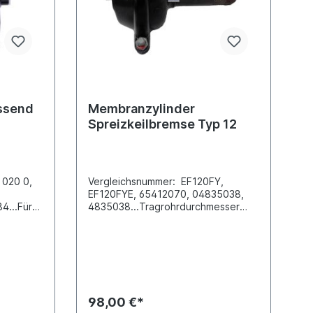
ssend
Membranzylinder
Spreizkeilbremse Typ 12
 020 0,
Vergleichsnummer: EF120FY,
EF120FYE, 65412070, 04835038,
4...Für
4835038...Tragrohrdurchmesser
e Typ
[mm]: 35 Tragrohrende:
gsbolzen
M48x2,0 Tragrohrlänge (gemessen
de M
bis Mitte Luftanschluss) [mm]:
187 Anschlußdimension(en):
 M
M16x1,5Vergleichsnummer Iveco:
ange [mm]
0483 5038, 4835038Weitere
n NKW -
Informationen siehe Anwendung
98,00 €*
> F
fürEs handelt sich nicht um ein