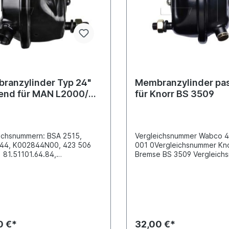
alteil Wabco, Knorr oder
 Artikel, sondern um ein
iches Produkt
ranzylinder Typ 24"
Membranzylinder pa
end für MAN L2000/
für Knorr BS 3509
 TGX
ichsnummern: BSA 2515,
Vergleichsnummer Wabco 
44, K002844N00, 423 506
001 0Vergleichsnummer Kno
 81.51101.64.84,
Bremse BS 3509 Vergleich
01.6466,
Haldex:
01.9484Abstand der
125240001 Vergleichsnum
igungsbolzen [mm] 120.7
05.444.36.02.0 Vergleich
ane TYP
Mercedes-Benz: 007 420 1
chlussgewinde M 22x1.5
Achsen mit Scheibenbrems
bsdruck 10,5Bolzenlänge
24Abstand der Befestigun
43Gewindemaß M 16x1.5Hub-1
[mm] 120.7Anschlussgewin
0 €*
32,00 €*
64Länge Kolbenstange [mm]
16x1.5Lage Grad: 24° Betr