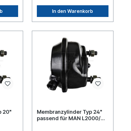
0 NKW -
Originalteil Iveco, Knorr oder Haldex
 MAN ->
Artikel, sondern um ein baugleiches
rb
In den Warenkorb
->
Produkt
nen siehe
ich nicht
inder von
ondern
t
p 20"
Membranzylinder Typ 24"
passend für MAN L2000/
TGA/ TGX