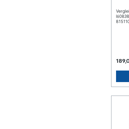
Vergle
I60838
81511
581011
mmGew
mm Kl
Gewind
12 Ver
Betrie
(mm x 
189,
146Ve
Iveco
525, 
13, 58
4534V
MAN: 8
511016
ummer
RENAU
gleic
HOOL:
Inform
fürEs 