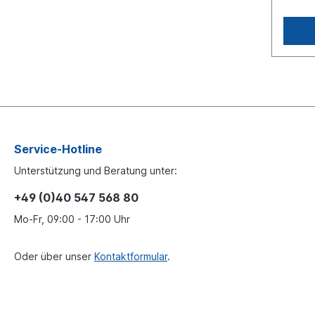
15Ver
MAN: 8
81.511
81.511
Seite 
Inform
fürEs 
Origin
Haldex
baugle
Service-Hotline
Unterstützung und Beratung unter:
+49 (0)40 547 568 80
Mo-Fr, 09:00 - 17:00 Uhr
Oder über unser
Kontaktformular
.