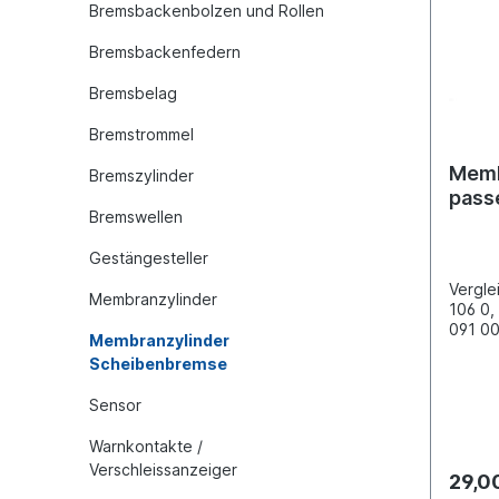
Bremsbackenbolzen und Rollen
Bremsbackenfedern
Bremsbelag
Bremstrommel
Memb
Bremszylinder
pass
Bremswellen
Merc
Gestängesteller
Vergl
Membranzylinder
106 0,
091 00
Membranzylinder
Befest
Scheibenbremse
Membr
24"Ans
Sensor
Betrie
38 Br
Warnkontakte /
Gewin
Verschleissanzeiger
16x1.
29,0
[mm] 5