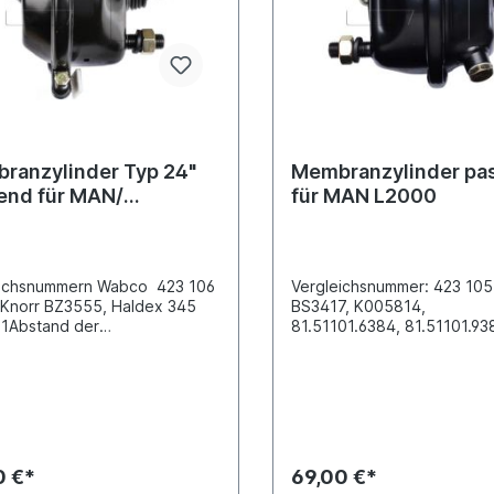
ranzylinder Typ 24"
Membranzylinder pa
end für MAN/
für MAN L2000
edes Benz/ Scania
eichsnummern Wabco 423 106
Vergleichsnummer: 423 105
 Knorr BZ3555, Haldex 345
BS3417, K005814,
1Abstand der
81.51101.6384, 81.51101.938
igungsbolzen [mm] 120.7
Achsen mit Scheibenbrems
ane TYP
20Abstand der Befestigun
chlussgewinde M 16x1.5
[mm] 120.7Anschlussgewin
bsdruck 8 Bolzenlänge [mm]
16x1.5 Betriebsdruck 10
emsenart Trommelbremse
barGewinde Kolbenstange
de Kolbenstange M
16x1.5Länge der Kolbenst
5Gewindemaß M 16x1.5 Hub-1
15Hub [mm] 57Zuordnunge
0 €*
69,00 €*
7 Hub-2 [mm] 57 Länge
> DAF -> DAF NKW -> MAN -