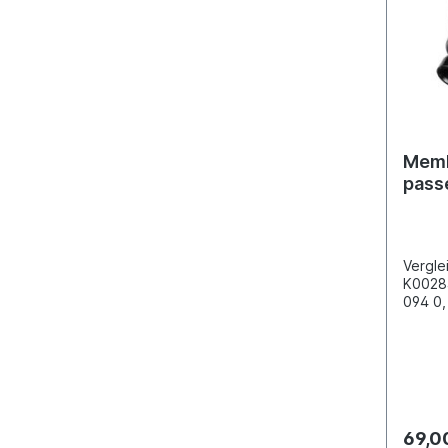
Origin
Haldex
baugle
Memb
pass
TGA/
Vergle
K0028
094 0,
81.511
81.511
Befest
Membr
24"Ans
Betrie
[mm] 
69,0
[mm] 