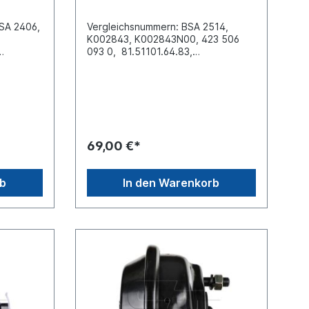
SA 2406,
Vergleichsnummern: BSA 2514,
K002843, K002843N00, 423 506
093 0, 81.51101.64.83,
20.7
81.51101.6467,
81.51101.9483Abstand der
x1.5
Befestigungsbolzen [mm] 120.7
nge [mm]
Membrane TYP
b-1 [mm]
24"Anschlussgewinde M 22x1.5
Betriebsdruck 10,5Bolzenlänge
[mm] 43Gewindemaß M 16x1.5Hub-1
69,00 €*
[mm] 64Länge Kolbenstange [mm]
hrte
15Vergleichsnummer
re
MAN: 81.51101.64.83, 81.51101.6467,
rb
In den Warenkorb
ndung
81.51101.9483Spiegelverkehrte
ein
Seite siehe: 7115310Weitere
der
Informationen siehe Anwendung
ein
fürEs handelt sich nicht um ein
Originalteil Wabco, Knorr oder
Haldex Artikel, sondern um ein
baugleiches Produkt