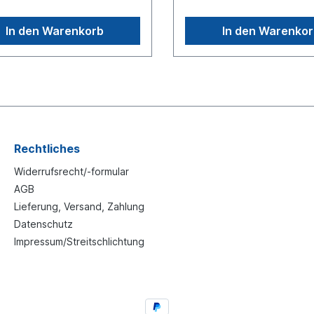
gleichsnummer
10 barGewinde Kolbenstan
1.51101.64.84,
16x1.5Länge der Kolbenst
In den Warenkorb
In den Warenko
01.6466,
15Hub [mm] 64Zuordnung:
01.9484Spiegelverkehrte
BPWNKW DAFNKW Merced
siehe: 7115300Weitere
BenzAchsenSAFNKW Scani
ationen siehe Anwendung
KögelNKW IvecoWeitere
handelt sich nicht um ein
Informationen siehe Anwe
alteil Wabco, Knorr oder
für Es handelt sich nicht um
 Artikel, sondern um ein
original Membranzylinder v
iches Produkt
Wabco, Knorr oder MAN, s
um ein baugleiches Produk
Rechtliches
Widerrufsrecht/-formular
AGB
Lieferung, Versand, Zahlung
Datenschutz
Impressum/Streitschlichtung