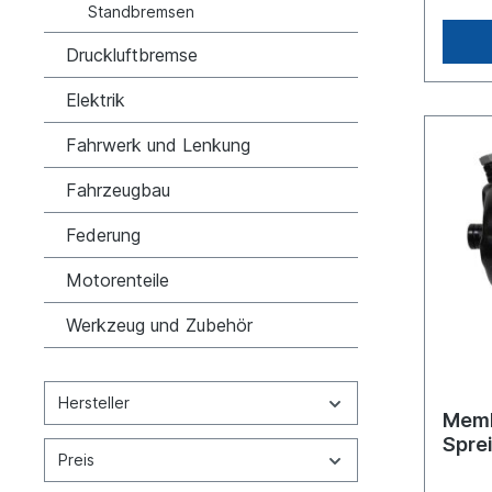
Kolbe
Standbremsen
NKW -
MAN N
Druckluftbremse
LK/LN
MK NK
Elektrik
NKW ->
NKW -
Fahrwerk und Lenkung
Serie 
NKW -
Fahrzeugbau
NKW ->
Renaul
NKW ->
Federung
Inform
fürEs 
Motorenteile
Origin
Haldex
Werkzeug und Zubehör
baugle
Hersteller
Memb
Spre
Preis