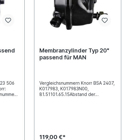
ssend
Membranzylinder Typ 20"
passend für MAN
423 506
Vergleichsnummern Knorr BSA 2407,
rr:
K017983, K017983N00,
snummer
81.51101.65.15Abstand der
Befestigungsbolzen [mm] 120.7
mer BPW:
Membrane TYP
snummer
20"Anschlussgewinde M 22x1.5
4 24Für
Betriebsdruck 6,5Bolzenlänge [mm]
e Typ
43Gewindemaß M 16x1.5Hub-1 [mm]
gsbolzen
30Hub-2 [mm] 64Länge
de M
Kolbenstange [mm]
119,00 €*
iebsdruck
15Vergleichsnummer MAN: