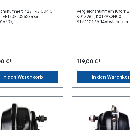
ichsnummer: 423 143 004 0,
Vergleichsnummern Knorr B
, EF120F, 02523486,
K017982, K017982N00,
016207,
81.51101.65.14Abstand der
1369...Gesamtlänge 187.0
Befestigungsbolzen [mm] 1
indelänge 35 mmHub 44.5
Membrane TYP
emmschelle 145 mm
20"Anschlussgewinde M 22
eanschluss M16 x 1.5Typ
Betriebsdruck 6,5Bolzenlä
sion ohne Faltenbalgmax.
43Gewindemaß M 16x1.5Hu
bsdruck 8.0 bar Abmessungen
30Hub-2 [mm] 64Länge
mm x mm) 205 x 147 x
Kolbenstange [mm]
00 €*
119,00 €*
rgleichsnummer
15Vergleichsnummer MAN:
: 02523486, 04464487, 04464
81.51101.6514Spiegelverke
04464585, 04772380, 421591
Seite siehe: 9152326Weite
In den Warenkorb
In den Warenko
10111369, 4200
Informationen siehe Anwe
ergleichsnummer
fürEs handelt sich nicht um 
1511016207, 81511016211, 81
Originalteil Wabco, Knorr o
216, 81511019203Vergleichsn
Haldex Artikel, sondern um 
baugleiches Produkt
LT: 42050617, 5810111369Ver
hsnummer VAN
 10829390Weitere
ationen siehe Anwendung
handelt sich nicht um ein