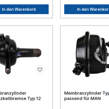
nstange [mm] 37Zuordnungen
2000 NKW -> MAN -> L 200
> DAF -> DAF NKW -> MAN ->
> MAN -> M 2000 L NKW ->
In den Warenkorb
In den Warenko
KW -> Mercedes-Benz ->
M 2000 M NKW -> Neoplan 
2 NKW -> Mercedes-Benz ->
NeoplanWeitere Informatio
W -> Mercedes-Benz -> NG
Anwendung für Es handelt s
 Mercedes-Benz -> OF Serie
um ein original Membranzyl
> Mercedes-Benz -> OH
Wabco, Knorr oder MAN, s
NKW -> Mercedes-Benz -> SK
um ein baugleiches Produk
> Mercedes-Benz -> T2/L
 Neoplan -> Skyliner NKW ->
t Trucks -> Renault Trucks
 Scania -> ScaniaWeitere
ationen siehe Anwendung
handelt sich nicht um ein
alteil Wabco, Knorr oder
 Artikel, sondern um ein
iches Produkt
ranzylinder
Membranzylinder Ty
izkeilbremse Typ 12
passend für MAN