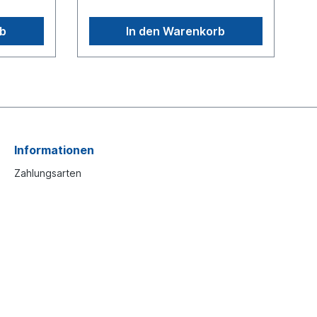
ge M
81.51101.6515Spiegelverkehrte
ange [mm]
Seite siehe: 6414602Weitere
rb
In den Warenkorb
 Achsen
Informationen siehe Anwendung
es-
fürEs handelt sich nicht um ein
aAchsen
Originalteil Wabco, Knorr oder
Haldex Artikel, sondern um ein
ndung
baugleiches Produkt
 ein
on
ondern
t
Informationen
Zahlungsarten