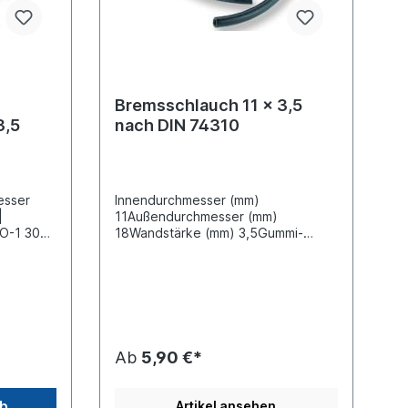
Bremsschlauch 11 x 3,5
3,5
nach DIN 74310
esser
Innendurchmesser (mm)
|
11Außendurchmesser (mm)
SO-1 3017
18Wandstärke (mm) 3,5Gummi-
der
Bremsschlauch mit Gewebeeinlage
11 x 3,5
TÜV- geprüft nach DIN 74310Preis
per Meter
Ab
5,90 €*
rb
Artikel ansehen