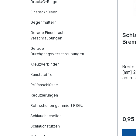
Druck/O-Ringe
Einsteckhülsen
Gegenmuttern
Gerade Einschraub-
Schl
Verschraubungen
Brem
Gerade
Durchgangsverschraubungen
Kreuzverbinder
Breite
[mm] 2
Kunststoffrohr
antiru
nach T
Prüfanschlüsse
Adapte
mm 73
Reduzierungen
Rohrschellen gummiert RSGU
Schlauchschellen
0,95
Schlauchstutzen