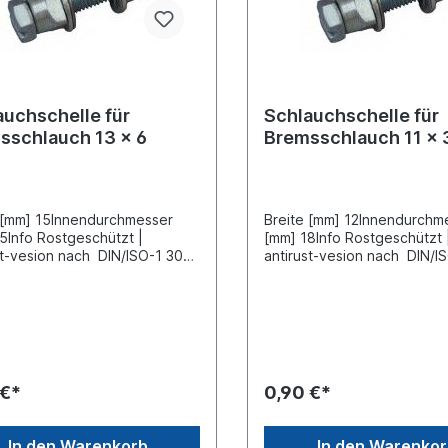
auchschelle für
Schlauchschelle für
sschlauch 13 x 6
Bremsschlauch 11 x 
 [mm] 15Innendurchmesser
Breite [mm] 12Innendurchm
5Info Rostgeschützt |
[mm] 18Info Rostgeschützt 
st-vesion nach DIN/ISO-1 3017
antirust-vesion nach DIN/I
ÜV Vorschriftpassender
nach TÜV Vorschriftpassen
r für Bremsschlauch 13 x 6
Adapter für Bremsschlauch 
25965
mm 7325964
 €*
0,90 €*
In den Warenkorb
In den Warenko