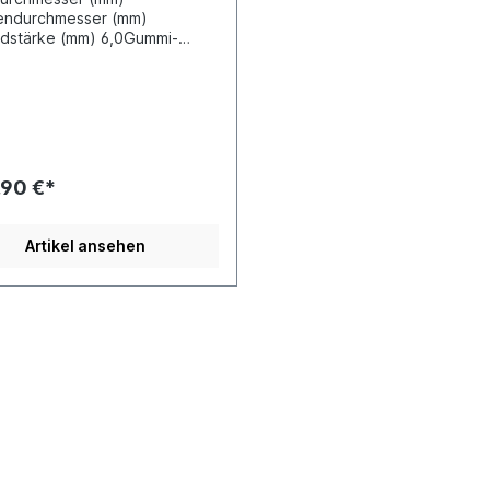
endurchmesser (mm)
dstärke (mm) 6,0Gummi-
schlauch mit Gewebeeinlage
eprüft nach DIN 74310Preis
er Meter
,90 €*
Artikel ansehen