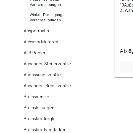
Verschraubungen
13Auß
25Wan
Winkel-Durchgangs-
Brems
Verschraubungen
TÜV- g
gilt p
Absperrhahn
Achsmodulatoren
Ab
8
ALB Regler
Anhänger-Steuerventile
Anpassungsventile
Anhänger- Bremsventile
Bremsventile
Bremsleitungen
Bremskraftregler
Bremskraftverstärker